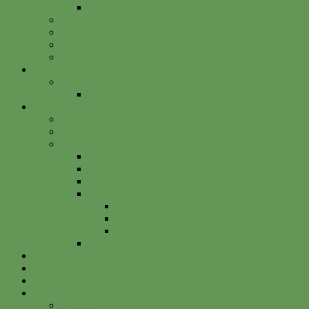
Betterplace
Vorstand
Freunde & Partner
Unsere Sponsoren
Satzung
Just Bee
Kurse
Die alte Kunst der Obstbaumveredelung
Projekte
Vitalisgarten
Kistenableger
Alte Projekte
Kinderprogramm
HELGA
Gartenbahnhof Ehrenfeld
Obsthain Grüner Weg
Rundgang
Umzug
Historie
Flüchtlingsprojekt
Facebook
Instagram
Betterplace
Kontakt
Anfahrt