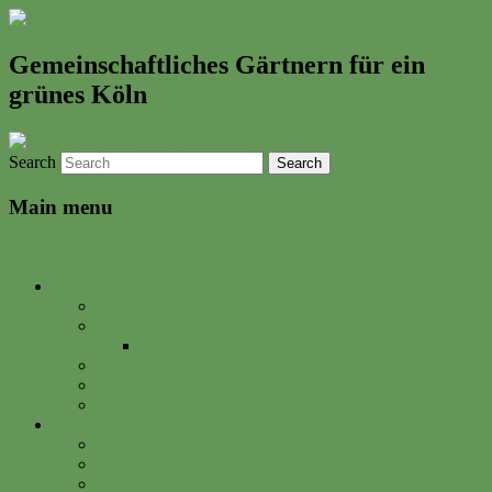
Gemeinschaftliches Gärtnern für ein
grünes Köln
Search
Main menu
Skip to primary content
Neues & Altes
Ereignisse
Termine
Gartenkalender
Gartenbrief
Unsere Bilder & Aktivitäten
Gartenrezepte
Gartenwerkstadt
Philosophie
Mitglied werden
Spenden