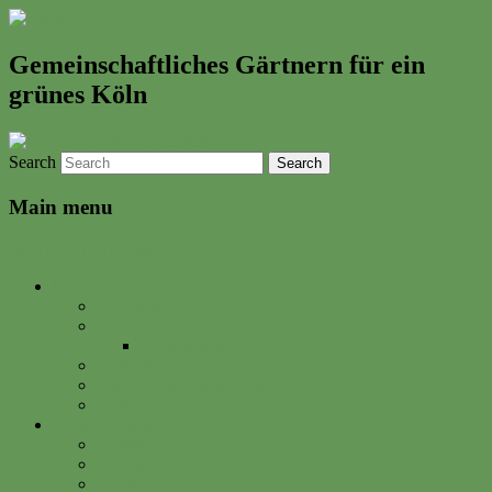
Gemeinschaftliches Gärtnern für ein
grünes Köln
Search
Main menu
Skip to primary content
Neues & Altes
Ereignisse
Termine
Gartenkalender
Gartenbrief
Unsere Bilder & Aktivitäten
Gartenrezepte
Gartenwerkstadt
Philosophie
Mitglied werden
Spenden