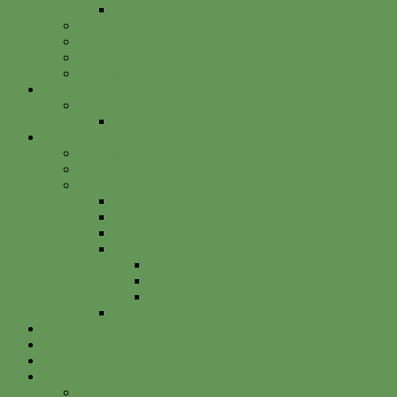
Betterplace
Vorstand
Freunde & Partner
Unsere Sponsoren
Satzung
Just Bee
Kurse
Die alte Kunst der Obstbaumveredelung
Projekte
Vitalisgarten
Kistenableger
Alte Projekte
Kinderprogramm
HELGA
Gartenbahnhof Ehrenfeld
Obsthain Grüner Weg
Rundgang
Umzug
Historie
Flüchtlingsprojekt
Facebook
Instagram
Betterplace
Kontakt
Anfahrt