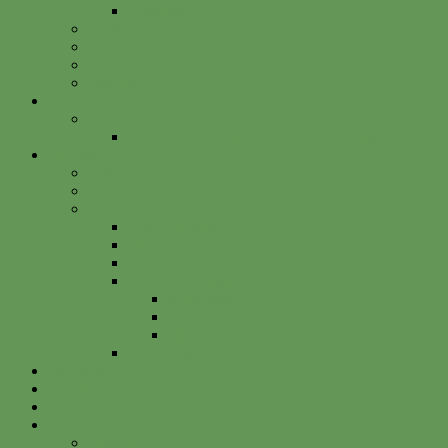
Betterplace
Vorstand
Freunde & Partner
Unsere Sponsoren
Satzung
Just Bee
Kurse
Die alte Kunst der Obstbaumveredelung
Projekte
Vitalisgarten
Kistenableger
Alte Projekte
Kinderprogramm
HELGA
Gartenbahnhof Ehrenfeld
Obsthain Grüner Weg
Rundgang
Umzug
Historie
Flüchtlingsprojekt
Facebook
Instagram
Betterplace
Kontakt
Anfahrt