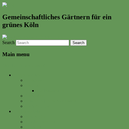
Gemeinschaftliches Gärtnern für ein
grünes Köln
Search
Main menu
Skip to primary content
Neues & Altes
Ereignisse
Termine
Gartenkalender
Gartenbrief
Unsere Bilder & Aktivitäten
Gartenrezepte
Gartenwerkstadt
Philosophie
Mitglied werden
Spenden