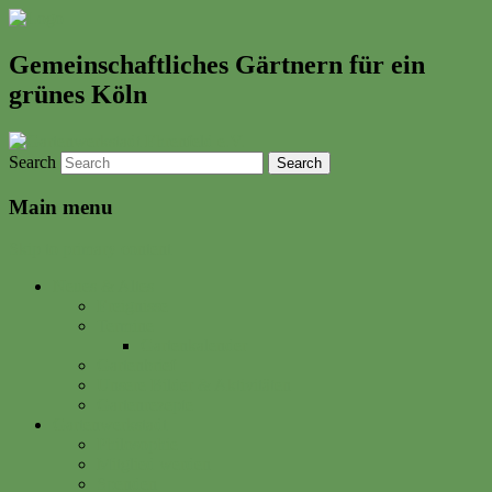
Gemeinschaftliches Gärtnern für ein
grünes Köln
Search
Main menu
Skip to primary content
Neues & Altes
Ereignisse
Termine
Gartenkalender
Gartenbrief
Unsere Bilder & Aktivitäten
Gartenrezepte
Gartenwerkstadt
Philosophie
Mitglied werden
Spenden