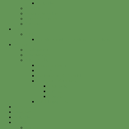
Betterplace
Vorstand
Freunde & Partner
Unsere Sponsoren
Satzung
Just Bee
Kurse
Die alte Kunst der Obstbaumveredelung
Projekte
Vitalisgarten
Kistenableger
Alte Projekte
Kinderprogramm
HELGA
Gartenbahnhof Ehrenfeld
Obsthain Grüner Weg
Rundgang
Umzug
Historie
Flüchtlingsprojekt
Facebook
Instagram
Betterplace
Kontakt
Anfahrt