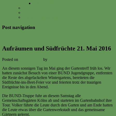
Vitalisgarten
FAQs
Impressum
Datenschutzerklärung
Post navigation
←
Previous
Next
→
Aufräumen und Südfrüchte 21. Mai 2016
Posted on
22. May 2016
by
Volker Ermert
An diesem sonnigen Tag im Mai ging der Gartentreff früh los. Wir
hatten zunächst Besuch von einer BUND Jugendgruppe, entfernten
die Reste des abgefackelten Wintergartens, bereiteten die
Südfrüchte-ins-Beet-Feier vor und feierten trotz der traurigen
Ereignisse bis in den Abend.
Die BUND-Truppe fuhr an diesem Samstag alle
Gemeinschaftsgärten Kölns ab und starteten im Gartenbahnhof ihre
Tour. Volker führte die Leute durch den Garten und am Ende hatten
die Leute etwas über die Gartenwerkstadt und das gemeinsame
Gärtnern gelernt.