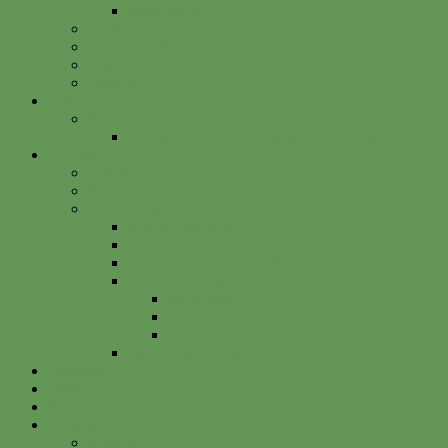
Betterplace
Vorstand
Freunde & Partner
Unsere Sponsoren
Satzung
Just Bee
Kurse
Die alte Kunst der Obstbaumveredelung
Projekte
Vitalisgarten
Kistenableger
Alte Projekte
Kinderprogramm
HELGA
Gartenbahnhof Ehrenfeld
Obsthain Grüner Weg
Rundgang
Umzug
Historie
Flüchtlingsprojekt
Facebook
Instagram
Betterplace
Kontakt
Anfahrt