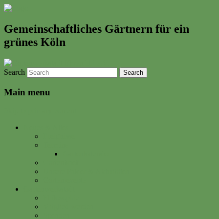
Gemeinschaftliches Gärtnern für ein
grünes Köln
Search
Main menu
Skip to primary content
Neues & Altes
Ereignisse
Termine
Gartenkalender
Gartenbrief
Unsere Bilder & Aktivitäten
Gartenrezepte
Gartenwerkstadt
Philosophie
Mitglied werden
Spenden