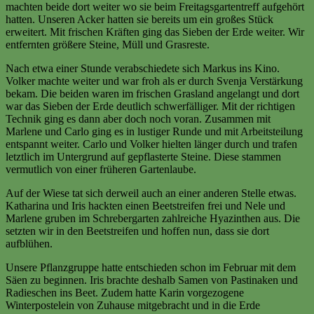
machten beide dort weiter wo sie beim Freitagsgartentreff aufgehört
hatten. Unseren Acker hatten sie bereits um ein großes Stück
erweitert. Mit frischen Kräften ging das Sieben der Erde weiter. Wir
entfernten größere Steine, Müll und Grasreste.
Nach etwa einer Stunde verabschiedete sich Markus ins Kino.
Volker machte weiter und war froh als er durch Svenja Verstärkung
bekam. Die beiden waren im frischen Grasland angelangt und dort
war das Sieben der Erde deutlich schwerfälliger. Mit der richtigen
Technik ging es dann aber doch noch voran. Zusammen mit
Marlene und Carlo ging es in lustiger Runde und mit Arbeitsteilung
entspannt weiter. Carlo und Volker hielten länger durch und trafen
letztlich im Untergrund auf gepflasterte Steine. Diese stammen
vermutlich von einer früheren Gartenlaube.
Auf der Wiese tat sich derweil auch an einer anderen Stelle etwas.
Katharina und Iris hackten einen Beetstreifen frei und Nele und
Marlene gruben im Schrebergarten zahlreiche Hyazinthen aus. Die
setzten wir in den Beetstreifen und hoffen nun, dass sie dort
aufblühen.
Unsere Pflanzgruppe hatte entschieden schon im Februar mit dem
Säen zu beginnen. Iris brachte deshalb Samen von Pastinaken und
Radieschen ins Beet. Zudem hatte Karin vorgezogene
Winterpostelein von Zuhause mitgebracht und in die Erde