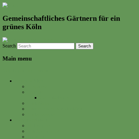
Gemeinschaftliches Gärtnern für ein
grünes Köln
Search
Main menu
Skip to primary content
Neues & Altes
Ereignisse
Termine
Gartenkalender
Gartenbrief
Unsere Bilder & Aktivitäten
Gartenrezepte
Gartenwerkstadt
Philosophie
Mitglied werden
Spenden