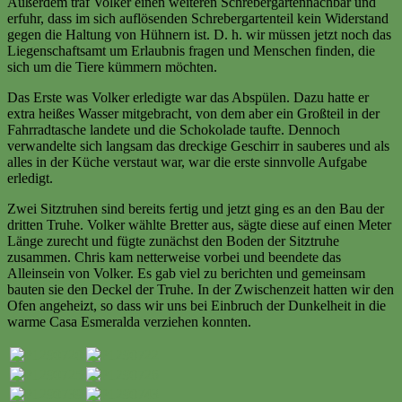
Außerdem traf Volker einen weiteren Schrebergartennachbar und
erfuhr, dass im sich auflösenden Schrebergartenteil kein Widerstand
gegen die Haltung von Hühnern ist. D. h. wir müssen jetzt noch das
Liegenschaftsamt um Erlaubnis fragen und Menschen finden, die
sich um die Tiere kümmern möchten.
Das Erste was Volker erledigte war das Abspülen. Dazu hatte er
extra heißes Wasser mitgebracht, von dem aber ein Großteil in der
Fahrradtasche landete und die Schokolade taufte. Dennoch
verwandelte sich langsam das dreckige Geschirr in sauberes und als
alles in der Küche verstaut war, war die erste sinnvolle Aufgabe
erledigt.
Zwei Sitztruhen sind bereits fertig und jetzt ging es an den Bau der
dritten Truhe. Volker wählte Bretter aus, sägte diese auf einen Meter
Länge zurecht und fügte zunächst den Boden der Sitztruhe
zusammen. Chris kam netterweise vorbei und beendete das
Alleinsein von Volker. Es gab viel zu berichten und gemeinsam
bauten sie den Deckel der Truhe. In der Zwischenzeit hatten wir den
Ofen angeheizt, so dass wir uns bei Einbruch der Dunkelheit in die
warme Casa Esmeralda verziehen konnten.