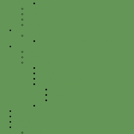
Betterplace
Vorstand
Freunde & Partner
Unsere Sponsoren
Satzung
Just Bee
Kurse
Die alte Kunst der Obstbaumveredelung
Projekte
Vitalisgarten
Kistenableger
Alte Projekte
Kinderprogramm
HELGA
Gartenbahnhof Ehrenfeld
Obsthain Grüner Weg
Rundgang
Umzug
Historie
Flüchtlingsprojekt
Facebook
Instagram
Betterplace
Kontakt
Anfahrt