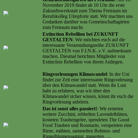
November 2019 findet ab 10 Uhr die erste
Zukunftswerkstatt zum Thema Freiraum im
Berufskolleg Ulrepforte statt. Wir machten uns
Gedanken darüber was Gemeinschaftsgärten
zum Freiraum macht.
Weiter lesen …
Extinction Rebellion bei ZUKUNFT
GESTALTEN
: Wir möchten euch auf die
interessante Veranstaltungsreihe ZUKUNFT
GESTALTEN von F.I.N.K. e.V. aufmerksam
machen. Diesmal berichten Mitglieder von
Extinction Rebellion von ihrem Anliegen.
Weiter lesen …
Ringvorlesungen Klimawandel
: In der Uni
findet zur Zeit eine interessante Ringvorlesung
über den Klimawandel statt. Wenn ihr Lust
habt zu erfahren, was wir über den
Klimawandel sicher wissen, könnt ihr euch die
Ringvorlesung anhören.
Weiter lesen …
Das ist sonst alles passiert!
: Wir ernteten
weitere Zucchini, rebbelten Lavendelblüten,
kosteten Traubengelee, spendeten The Good
Food Trauben und Rosmarin, verspeisten eine
Birne, mähten, sammelten Bohnen- und
Ringelblumensaatgut, mauerten, …
Weiter