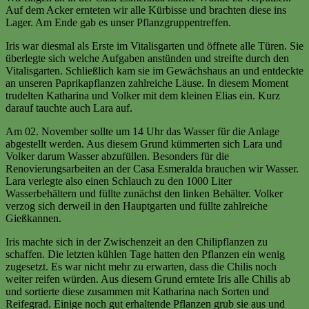
Auf dem Acker ernteten wir alle Kürbisse und brachten diese ins
Lager. Am Ende gab es unser Pflanzgruppentreffen.
Iris war diesmal als Erste im Vitalisgarten und öffnete alle Türen. Sie
überlegte sich welche Aufgaben anstünden und streifte durch den
Vitalisgarten. Schließlich kam sie im Gewächshaus an und entdeckte
an unseren Paprikapflanzen zahlreiche Läuse. In diesem Moment
trudelten Katharina und Volker mit dem kleinen Elias ein. Kurz
darauf tauchte auch Lara auf.
Am 02. November sollte um 14 Uhr das Wasser für die Anlage
abgestellt werden. Aus diesem Grund kümmerten sich Lara und
Volker darum Wasser abzufüllen. Besonders für die
Renovierungsarbeiten an der Casa Esmeralda brauchen wir Wasser.
Lara verlegte also einen Schlauch zu den 1000 Liter
Wasserbehältern und füllte zunächst den linken Behälter. Volker
verzog sich derweil in den Hauptgarten und füllte zahlreiche
Gießkannen.
Iris machte sich in der Zwischenzeit an den Chilipflanzen zu
schaffen. Die letzten kühlen Tage hatten den Pflanzen ein wenig
zugesetzt. Es war nicht mehr zu erwarten, dass die Chilis noch
weiter reifen würden. Aus diesem Grund erntete Iris alle Chilis ab
und sortierte diese zusammen mit Katharina nach Sorten und
Reifegrad. Einige noch gut erhaltende Pflanzen grub sie aus und