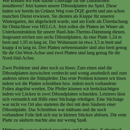
Wie können wir eine stabile Unterlage für die Dämmrollen
installieren? Jetzt kamen unsere Dibondplatten ins Spiel. Diese
hatten wir bereits im Grünen Weg vom DQE geerbt und uns schon
manchen Dienst erwiesen. Sie dienten als Klappe für unseren
Wintergarten, der abgefackelt wurde, und am Ende als Überdachung
für Obdachlose von HELGA. Jetzt sollen die Platten im Winter als
Unterkonstruktion für unsere Hanf-Jute-Thermo-Dämmung dienen.
Insgesamt reichen uns sechs Dibondplatten, da eine Platte 1,24 m
breit und 1,95 m lang ist. Der Wohnraum ist etwa 3,5 m breit und
knapp 4 m lang ist. Drei Platten nebeneinander sind also breit genug
für die Ost-West-Achse und zwei Platten sind lang genug für die
Nord-Süd-Achse.
Zwei Probleme sind aber noch zu lösen: Zum einen sind die
Dibondplatten inzwischen verdreckt und wenig ansehnlich und zum
anderen stören die Stützpfeiler. Das erste Problem können wir lösen
indem wir die Platten schrubben bzw. indem noch vorhandene
Folien abgelöst werden. Die Pfeiler können wir berücksichtigen
indem wir Lücken in zwei Dibondplatten schneiden. Letzteres lässt
sich vermutlich mit Hilfe einer Stichsäge erledigen. Eine Stichsäge
war nicht vor Ort also starteten die drei mit dem Säubern einer
Dibondplatte. Das Schrubben war mühsam und die noch
vorhandene Folie ließ sich nur in kleinen Stücken ablösen. Die erste
Platte zu säubern machte also nur wenig Spaß.
Mittlerweile war es dunkel geworden und Katharina, Katharina S.