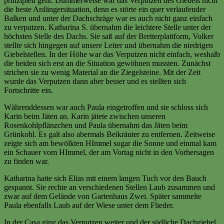
prinzipiell geht. Dummerweise war das Verputzen des Giebels nicht
die beste Anfängersituation, denn es störte ein quer verlaufender
Balken und unter der Dachschräge war es auch nicht ganz einfach
zu verputzen. Katharina S. übernahm die leichtere Stelle unter der
höchsten Stelle des Dachs. Sie saß auf der Bretterplattform, Volker
stellte sich hingegen auf unsere Leiter und übernahm die niedrigen
Giebelstellen. In der Höhe war das Verputzen nicht einfach, weshalb
die beiden sich erst an die Situation gewöhnen mussten. Zunächst
strichen sie zu wenig Material an die Ziegelsteine. Mit der Zeit
wurde das Verputzen dann aber besser und es stellten sich
Fortschritte ein.
Währenddessen war auch Paula eingetroffen und sie schloss sich
Karin beim Jäten an. Karin jätete zwischen unseren
Rosenkohlpflänzchen und Paula übernahm das Jäten beim
Grünkohl. Es galt also abermals Beikräuter zu entfernen. Zeitweise
zeigte sich am bewölkten HImmel sogar die Sonne und einmal kam
ein Schauer vom HImmel, der am Vortag nicht in den Vorhersagen
zu finden war.
Katharina hatte sich Elias mit einem langen Tuch vor den Bauch
gespannt. Sie rechte an verschiedenen Stellen Laub zusammen und
zwar auf dem Gelände von Gartenhaus Zwei. Später sammelte
Paula ebenfalls Laub auf der Wiese unter dem Flieder.
In der Casa ging das Verputzen weiter und der südliche Dachgiebel