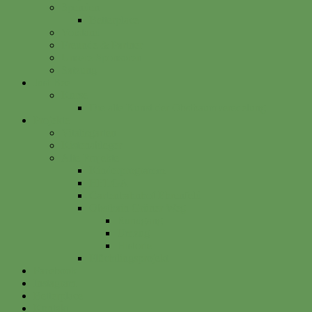
Spenden
Betterplace
Vorstand
Freunde & Partner
Unsere Sponsoren
Satzung
Just Bee
Kurse
Die alte Kunst der Obstbaumveredelung
Projekte
Vitalisgarten
Kistenableger
Alte Projekte
Kinderprogramm
HELGA
Gartenbahnhof Ehrenfeld
Obsthain Grüner Weg
Rundgang
Umzug
Historie
Flüchtlingsprojekt
Facebook
Instagram
Betterplace
Kontakt