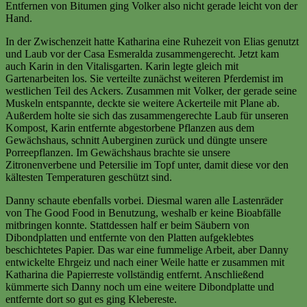
Entfernen von Bitumen ging Volker also nicht gerade leicht von der
Hand.
In der Zwischenzeit hatte Katharina eine Ruhezeit von Elias genutzt
und Laub vor der Casa Esmeralda zusammengerecht. Jetzt kam
auch Karin in den Vitalisgarten. Karin legte gleich mit
Gartenarbeiten los. Sie verteilte zunächst weiteren Pferdemist im
westlichen Teil des Ackers. Zusammen mit Volker, der gerade seine
Muskeln entspannte, deckte sie weitere Ackerteile mit Plane ab.
Außerdem holte sie sich das zusammengerechte Laub für unseren
Kompost, Karin entfernte abgestorbene Pflanzen aus dem
Gewächshaus, schnitt Auberginen zurück und düngte unsere
Porreepflanzen. Im Gewächshaus brachte sie unsere
Zitronenverbene und Petersilie im Topf unter, damit diese vor den
kältesten Temperaturen geschützt sind.
Danny schaute ebenfalls vorbei. Diesmal waren alle Lastenräder
von The Good Food in Benutzung, weshalb er keine Bioabfälle
mitbringen konnte. Stattdessen half er beim Säubern von
Dibondplatten und entfernte von den Platten aufgeklebtes
beschichtetes Papier. Das war eine fummelige Arbeit, aber Danny
entwickelte Ehrgeiz und nach einer Weile hatte er zusammen mit
Katharina die Papierreste vollständig entfernt. Anschließend
kümmerte sich Danny noch um eine weitere Dibondplatte und
entfernte dort so gut es ging Klebereste.