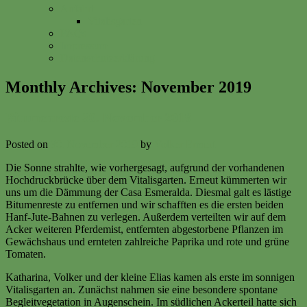
Anfahrt
Vitalisgarten
FAQs
Impressum
Datenschutzerklärung
Monthly Archives:
November 2019
Bitumenreste 30. November 2019
Posted on
30. November 2019
by
Volker Ermert
Die Sonne strahlte, wie vorhergesagt, aufgrund der vorhandenen
Hochdruckbrücke über dem Vitalisgarten. Erneut kümmerten wir
uns um die Dämmung der Casa Esmeralda. Diesmal galt es lästige
Bitumenreste zu entfernen und wir schafften es die ersten beiden
Hanf-Jute-Bahnen zu verlegen. Außerdem verteilten wir auf dem
Acker weiteren Pferdemist, entfernten abgestorbene Pflanzen im
Gewächshaus und ernteten zahlreiche Paprika und rote und grüne
Tomaten.
Katharina, Volker und der kleine Elias kamen als erste im sonnigen
Vitalisgarten an. Zunächst nahmen sie eine besondere spontane
Begleitvegetation in Augenschein. Im südlichen Ackerteil hatte sich