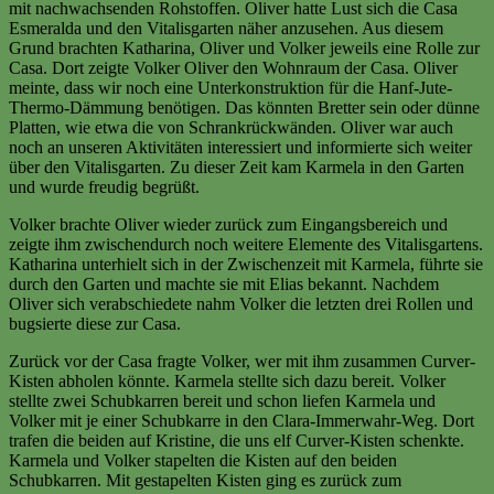
mit nachwachsenden Rohstoffen. Oliver hatte Lust sich die Casa
Esmeralda und den Vitalisgarten näher anzusehen. Aus diesem
Grund brachten Katharina, Oliver und Volker jeweils eine Rolle zur
Casa. Dort zeigte Volker Oliver den Wohnraum der Casa. Oliver
meinte, dass wir noch eine Unterkonstruktion für die Hanf-Jute-
Thermo-Dämmung benötigen. Das könnten Bretter sein oder dünne
Platten, wie etwa die von Schrankrückwänden. Oliver war auch
noch an unseren Aktivitäten interessiert und informierte sich weiter
über den Vitalisgarten. Zu dieser Zeit kam Karmela in den Garten
und wurde freudig begrüßt.
Volker brachte Oliver wieder zurück zum Eingangsbereich und
zeigte ihm zwischendurch noch weitere Elemente des Vitalisgartens.
Katharina unterhielt sich in der Zwischenzeit mit Karmela, führte sie
durch den Garten und machte sie mit Elias bekannt. Nachdem
Oliver sich verabschiedete nahm Volker die letzten drei Rollen und
bugsierte diese zur Casa.
Zurück vor der Casa fragte Volker, wer mit ihm zusammen Curver-
Kisten abholen könnte. Karmela stellte sich dazu bereit. Volker
stellte zwei Schubkarren bereit und schon liefen Karmela und
Volker mit je einer Schubkarre in den Clara-Immerwahr-Weg. Dort
trafen die beiden auf Kristine, die uns elf Curver-Kisten schenkte.
Karmela und Volker stapelten die Kisten auf den beiden
Schubkarren. Mit gestapelten Kisten ging es zurück zum