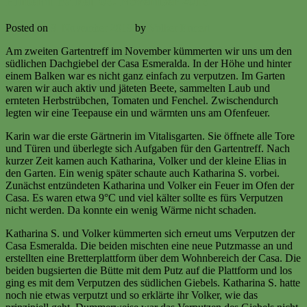
Hinterm Balken 09. November 2019
Posted on
9. November 2019
by
Volker Ermert
Am zweiten Gartentreff im November kümmerten wir uns um den
südlichen Dachgiebel der Casa Esmeralda. In der Höhe und hinter
einem Balken war es nicht ganz einfach zu verputzen. Im Garten
waren wir auch aktiv und jäteten Beete, sammelten Laub und
ernteten Herbstrübchen, Tomaten und Fenchel. Zwischendurch
legten wir eine Teepause ein und wärmten uns am Ofenfeuer.
Karin war die erste Gärtnerin im Vitalisgarten. Sie öffnete alle Tore
und Türen und überlegte sich Aufgaben für den Gartentreff. Nach
kurzer Zeit kamen auch Katharina, Volker und der kleine Elias in
den Garten. Ein wenig später schaute auch Katharina S. vorbei.
Zunächst entzündeten Katharina und Volker ein Feuer im Ofen der
Casa. Es waren etwa 9°C und viel kälter sollte es fürs Verputzen
nicht werden. Da konnte ein wenig Wärme nicht schaden.
Katharina S. und Volker kümmerten sich erneut ums Verputzen der
Casa Esmeralda. Die beiden mischten eine neue Putzmasse an und
erstellten eine Bretterplattform über dem Wohnbereich der Casa. Die
beiden bugsierten die Bütte mit dem Putz auf die Plattform und los
ging es mit dem Verputzen des südlichen Giebels. Katharina S. hatte
noch nie etwas verputzt und so erklärte ihr Volker, wie das