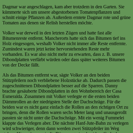
Dagmar war angeschlagen, kam aber trotzdem in den Garten. Sie
kümmerte sich um unsere abgestorbenen Tomatenpflanzen und
schnitt einige Pflanzen ab. Außerdem erntete Dagmar rote und grüne
Tomaten aus denen sie Relish herstellen möchte.
Volker war derweil in den letzten Zügen und hatte fast alle
Bitumenreste entfernt. Mancherorts hatte sich das Bitumen tief ins
Holz eingesogen, weshalb Volker nicht immer alle Reste entfernte.
Zumindest waren jetzt keine hervorstehenden Reste mehr
vorhanden. Es war also nicht mehr zu erwarten, dass z. B. unsere
Dibondplatten verfärbt würden oder dass später weiteres Bitumen
von der Decke fällt.
Als das Bitumen entfernt war, sägte Volker an den beiden
Stützpfeilern noch verbliebene Holzstücke ab. Dadurch passen die
zugeschnittenen Dibondplatten besser auf die Sparren. Danny
brachte gesäuberte Dibondplatten in den Wohnbereich der Casa
Esmeralda. Zusammen mit Volker verlegte er die ersten beiden
Dämmrollen an der niedrigsten Stelle der Dachschräge. Für die
beiden war es nicht ganz einfach die Rollen an den richtigen Ort zu
bringen, denn die Rollen waren sechs Meter lang und unausgerollt
passten sie nicht unter die Dachschräge. Mit ein wenig Fummelei
klappte das Verlegen aber. Die nächste Hanf-Jute-Bahn zu verlegen
wird schwieriger, denn dann werden zwei Stützpfeiler im Weg