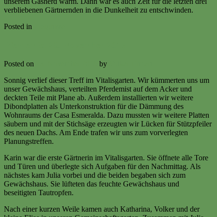
unserem Gasherd warm. Dann war es auch Zeit für die letzten drei
verbliebenen Gärtnernden in die Dunkelheit zu entschwinden.
Posted in
Ereignisse
Pferdemist 23. November 2019
Posted on
23. November 2019
by
Volker Ermert
Sonnig verlief dieser Treff im Vitalisgarten. Wir kümmerten uns um
unser Gewächshaus, verteilten Pferdemist auf dem Acker und
deckten Teile mit Plane ab. Außerdem installierten wir weitere
Dibondplatten als Unterkonstruktion für die Dämmung des
Wohnraums der Casa Esmeralda. Dazu mussten wir weitere Platten
säubern und mit der Stichsäge erzeugten wir Lücken für Stützpfeiler
des neuen Dachs. Am Ende trafen wir uns zum vorverlegten
Planungstreffen.
Karin war die erste Gärtnerin im Vitalisgarten. Sie öffnete alle Tore
und Türen und überlegte sich Aufgaben für den Nachmittag. Als
nächstes kam Julia vorbei und die beiden begaben sich zum
Gewächshaus. Sie lüfteten das feuchte Gewächshaus und
beseitigten Tautropfen.
Nach einer kurzen Weile kamen auch Katharina, Volker und der