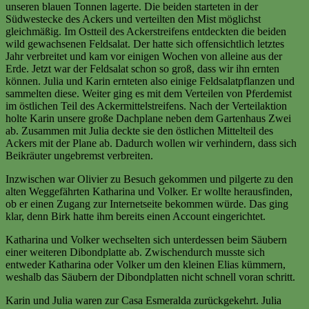
unseren blauen Tonnen lagerte. Die beiden starteten in der
Südwestecke des Ackers und verteilten den Mist möglichst
gleichmäßig. Im Ostteil des Ackerstreifens entdeckten die beiden
wild gewachsenen Feldsalat. Der hatte sich offensichtlich letztes
Jahr verbreitet und kam vor einigen Wochen von alleine aus der
Erde. Jetzt war der Feldsalat schon so groß, dass wir ihn ernten
können. Julia und Karin ernteten also einige Feldsalatpflanzen und
sammelten diese. Weiter ging es mit dem Verteilen von Pferdemist
im östlichen Teil des Ackermittelstreifens. Nach der Verteilaktion
holte Karin unsere große Dachplane neben dem Gartenhaus Zwei
ab. Zusammen mit Julia deckte sie den östlichen Mittelteil des
Ackers mit der Plane ab. Dadurch wollen wir verhindern, dass sich
Beikräuter ungebremst verbreiten.
Inzwischen war Olivier zu Besuch gekommen und pilgerte zu den
alten Weggefährten Katharina und Volker. Er wollte herausfinden,
ob er einen Zugang zur Internetseite bekommen würde. Das ging
klar, denn Birk hatte ihm bereits einen Account eingerichtet.
Katharina und Volker wechselten sich unterdessen beim Säubern
einer weiteren Dibondplatte ab. Zwischendurch musste sich
entweder Katharina oder Volker um den kleinen Elias kümmern,
weshalb das Säubern der Dibondplatten nicht schnell voran schritt.
Karin und Julia waren zur Casa Esmeralda zurückgekehrt. Julia