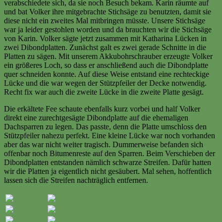
verabschiedete sich, da sie noch Besuch bekam. Karin räumte auf
und bat Volker ihre mitgebrachte Stichsäge zu benutzten, damit sie
diese nicht ein zweites Mal mitbringen müsste. Unsere Stichsäge
war ja leider gestohlen worden und da brauchten wir die Stichsäge
von Karin. Volker sägte jetzt zusammen mit Katharina Lücken in
zwei Dibondplatten. Zunächst galt es zwei gerade Schnitte in die
Platten zu sägen. Mit unserem Akkubohrschrauber erzeugte Volker
ein größeres Loch, so dass er anschließend auch die Dibondplatte
quer schneiden konnte. Auf diese Weise entstand eine rechteckige
Lücke und die war wegen der Stützpfeiler der Decke notwendig.
Recht fix war auch die zweite Lücke in die zweite Platte gesägt.
Die erkältete Fee schaute ebenfalls kurz vorbei und half Volker
direkt eine zurechtgesägte Dibondplatte auf die ehemaligen
Dachsparren zu legen. Das passte, denn die Platte umschloss den
Stützpfeiler nahezu perfekt. Eine kleine Lücke war noch vorhanden
aber das war nicht weiter tragisch. Dummerweise befanden sich
offenbar noch Bitumenreste auf den Sparren. Beim Verschieben der
Dibondplatten entstanden nämlich schwarze Streifen. Dafür hatten
wir die Platten ja eigentlich nicht gesäubert. Mal sehen, hoffentlich
lassen sich die Streifen nachträglich entfernen.