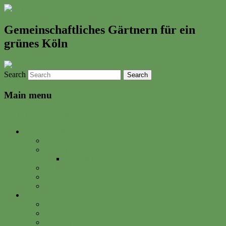
Gemeinschaftliches Gärtnern für ein
grünes Köln
Search
Main menu
Skip to primary content
Neues & Altes
Ereignisse
Termine
Gartenkalender
Gartenbrief
Unsere Bilder & Aktivitäten
Gartenrezepte
Gartenwerkstadt
Philosophie
Mitglied werden
Spenden