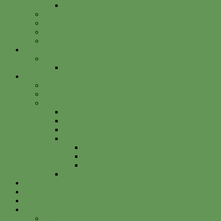
Betterplace
Vorstand
Freunde & Partner
Unsere Sponsoren
Satzung
Just Bee
Kurse
Die alte Kunst der Obstbaumveredelung
Projekte
Vitalisgarten
Kistenableger
Alte Projekte
Kinderprogramm
HELGA
Gartenbahnhof Ehrenfeld
Obsthain Grüner Weg
Rundgang
Umzug
Historie
Flüchtlingsprojekt
Facebook
Instagram
Betterplace
Kontakt
Anfahrt