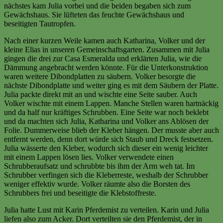
nächstes kam Julia vorbei und die beiden begaben sich zum
Gewächshaus. Sie lüfteten das feuchte Gewächshaus und
beseitigten Tautropfen.
Nach einer kurzen Weile kamen auch Katharina, Volker und der
kleine Elias in unseren Gemeinschaftsgarten. Zusammen mit Julia
gingen die drei zur Casa Esmeralda und erklärten Julia, wie die
Dämmung angebracht werden könnte. Für die Unterkonstruktion
waren weitere Dibondplatten zu säubern. Volker besorgte die
nächste Dibondplatte und weiter ging es mit dem Säubern der Platte.
Julia packte direkt mit an und wischte eine Seite sauber. Auch
Volker wischte mit einem Lappen. Manche Stellen waren hartnäckig
und da half nur kräftiges Schrubben. Eine Seite war noch beklebt
und da machten sich Julia, Katharina und Volker ans Ablösen der
Folie. Dummerweise blieb der Kleber hängen. Der musste aber auch
entfernt werden, denn dort würde sich Staub und Dreck festsetzen.
Julia wässerte den Kleber, wodurch sich dieser ein wenig leichter
mit einem Lappen lösen lies. Volker verwendete einen
Schrubberaufsatz und schrubbte bis ihm der Arm weh tat. Im
Schrubber verfingen sich die Kleberreste, weshalb der Schrubber
weniger effektiv wurde. Volker räumte also die Borsten des
Schrubbers frei und beseitigte die Klebstoffreste.
Julia hatte Lust mit Karin Pferdemist zu verteilen. Karin und Julia
liefen also zum Acker. Dort verteilten sie den Pferdemist, der in