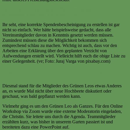
https://www.formulare-bfinv.de/ffw/form/display.do?
%24context=A90C64F1D4142AF37F09
Ihr seht, eine korrekte Spendenbescheinigung zu erstellen ist gar
nicht so einfach. Wer hätte beispielsweise gedacht, dass alle
Vereinsmitglieder davon in Kenntnis gesetzt werden müssen.
Zumindest müssen diese die Möglichkeit bekommen sich
entsprechend schlau zu machen. Wichtig ist auch, dass vor den
Arbeiten eine Erklärung über den geplanten Verzicht von
Aufwendungen erstellt wird. Vielleicht hilft euch die obige Liste zu
einer Gelegenheit. (ve; Foto: Juraj Varga von pixabay.com)
Grüner Leo: Unser Vision Workshop
Diesmal stand für die Mitglieder des Grünen Leos etwas Anderes
an, es wurde Mal nicht über neue Hochbeete diskutiert oder
geschaut, was bald gepflanzt werden kann.
Vielmehr ging es um den Grünen Leo als Ganzes. Für den Online
Workshop via Zoom wurde eine externe Moderatorin eingeladen,
die Christin. Sie leitete uns durch die Agenda. Teammitglieder
erzählten kurz, was bisher in unserem Garten passiert ist und
bereiteten dazu eine PowerPoint auf.