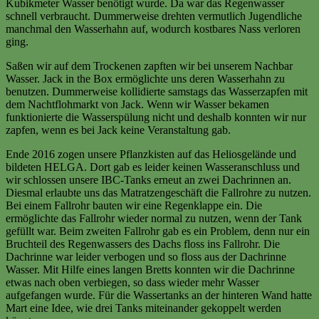
Kubikmeter Wasser benötigt wurde. Da war das Regenwasser
schnell verbraucht. Dummerweise drehten vermutlich Jugendliche
manchmal den Wasserhahn auf, wodurch kostbares Nass verloren
ging.
Saßen wir auf dem Trockenen zapften wir bei unserem Nachbar
Wasser. Jack in the Box ermöglichte uns deren Wasserhahn zu
benutzen. Dummerweise kollidierte samstags das Wasserzapfen mit
dem Nachtflohmarkt von Jack. Wenn wir Wasser bekamen
funktionierte die Wasserspülung nicht und deshalb konnten wir nur
zapfen, wenn es bei Jack keine Veranstaltung gab.
Ende 2016 zogen unsere Pflanzkisten auf das Heliosgelände und
bildeten HELGA. Dort gab es leider keinen Wasseranschluss und
wir schlossen unsere IBC-Tanks erneut an zwei Dachrinnen an.
Diesmal erlaubte uns das Matratzengeschäft die Fallrohre zu nutzen.
Bei einem Fallrohr bauten wir eine Regenklappe ein. Die
ermöglichte das Fallrohr wieder normal zu nutzen, wenn der Tank
gefüllt war. Beim zweiten Fallrohr gab es ein Problem, denn nur ein
Bruchteil des Regenwassers des Dachs floss ins Fallrohr. Die
Dachrinne war leider verbogen und so floss aus der Dachrinne
Wasser. Mit Hilfe eines langen Bretts konnten wir die Dachrinne
etwas nach oben verbiegen, so dass wieder mehr Wasser
aufgefangen wurde. Für die Wassertanks an der hinteren Wand hatte
Mart eine Idee, wie drei Tanks miteinander gekoppelt werden