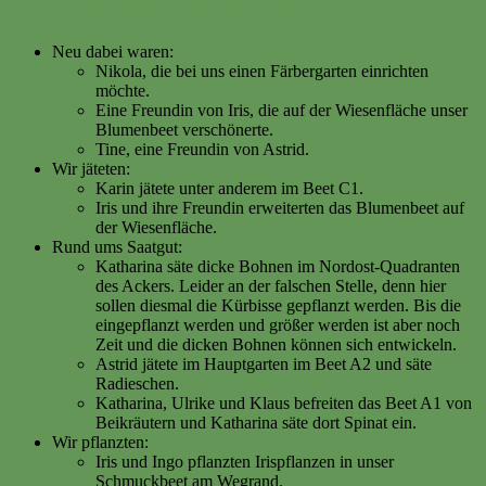
Das ist sonst alles passiert!
Neu dabei waren:
Nikola, die bei uns einen Färbergarten einrichten
möchte.
Eine Freundin von Iris, die auf der Wiesenfläche unser
Blumenbeet verschönerte.
Tine, eine Freundin von Astrid.
Wir jäteten:
Karin jätete unter anderem im Beet C1.
Iris und ihre Freundin erweiterten das Blumenbeet auf
der Wiesenfläche.
Rund ums Saatgut:
Katharina säte dicke Bohnen im Nordost-Quadranten
des Ackers. Leider an der falschen Stelle, denn hier
sollen diesmal die Kürbisse gepflanzt werden. Bis die
eingepflanzt werden und größer werden ist aber noch
Zeit und die dicken Bohnen können sich entwickeln.
Astrid jätete im Hauptgarten im Beet A2 und säte
Radieschen.
Katharina, Ulrike und Klaus befreiten das Beet A1 von
Beikräutern und Katharina säte dort Spinat ein.
Wir pflanzten:
Iris und Ingo pflanzten Irispflanzen in unser
Schmuckbeet am Wegrand.