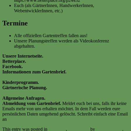
https://www.betterplace.org/p24432
Euch (als GärtnerInnen, HandwerkerInnen,
WebentwicklerInnen, etc.)
Termine
Alle offiziellen Gartentreffen fallen aus!
Unsere Planungstreffen werden als Videokonferenz
abgehalten.
Unsere Internetseite.
www.gartenwerkstadt-ehrenfeld.de
Betterplace.
https://www.betterplace.org/p24432
Facebook.
www.facebook.com/gartenwerkstadt
Informationen zum Gartenbrief.
gartenbrief@gartenwerkstadt-
ehrenfeld.de
Kinderprogramm.
kinderprogramm@gartenwerkstadt-ehrenfeld.de
Gärtnerische Planung.
pflanzgruppe@gartenwerkstadt-
ehrenfeld.de
Allgemeine Anfragen.
info@gartenwerkstadt-ehrenfeld.de
Abmeldung vom Gartenbrief.
Meldet euch bei uns, falls ihr keine
Emails mehr von uns erhalten möchtet. In dem Fall werden eure
persönlichen Daten umgehend gelöscht. Schreibt einfach eine Email
an
gartenbrief@gartenwerkstadt-ehrenfeld.de
This entry was posted in
Aktuelles
,
Gartenbrief
by
Volker Ermert
.