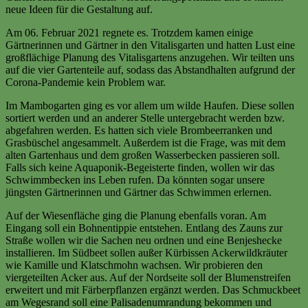
neue Ideen für die Gestaltung auf.
Am 06. Februar 2021 regnete es. Trotzdem kamen einige
Gärtnerinnen und Gärtner in den Vitalisgarten und hatten Lust eine
großflächige Planung des Vitalisgartens anzugehen. Wir teilten uns
auf die vier Gartenteile auf, sodass das Abstandhalten aufgrund der
Corona-Pandemie kein Problem war.
Im Mambogarten ging es vor allem um wilde Haufen. Diese sollen
sortiert werden und an anderer Stelle untergebracht werden bzw.
abgefahren werden. Es hatten sich viele Brombeerranken und
Grasbüschel angesammelt. Außerdem ist die Frage, was mit dem
alten Gartenhaus und dem großen Wasserbecken passieren soll.
Falls sich keine Aquaponik-Begeisterte finden, wollen wir das
Schwimmbecken ins Leben rufen. Da könnten sogar unsere
jüngsten Gärtnerinnen und Gärtner das Schwimmen erlernen.
Auf der Wiesenfläche ging die Planung ebenfalls voran. Am
Eingang soll ein Bohnentippie entstehen. Entlang des Zauns zur
Straße wollen wir die Sachen neu ordnen und eine Benjeshecke
installieren. Im Südbeet sollen außer Kürbissen Ackerwildkräuter
wie Kamille und Klatschmohn wachsen. Wir probieren den
viergeteilten Acker aus. Auf der Nordseite soll der Blumenstreifen
erweitert und mit Färberpflanzen ergänzt werden. Das Schmuckbeet
am Wegesrand soll eine Palisadenumrandung bekommen und