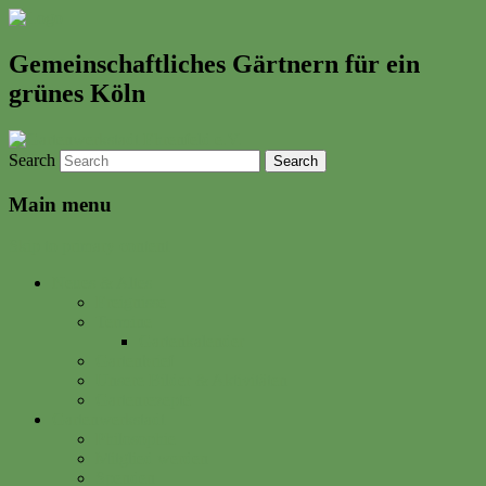
Gemeinschaftliches Gärtnern für ein
grünes Köln
Search
Main menu
Skip to primary content
Neues & Altes
Ereignisse
Termine
Gartenkalender
Gartenbrief
Unsere Bilder & Aktivitäten
Gartenrezepte
Gartenwerkstadt
Philosophie
Mitglied werden
Spenden