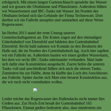
erfolgreich. Mit einem langen Gartenschlauch sprudelte das Wasser
und wir gossen die Obstbäume und Pflanzkisten. Außerdem füllten
wir Wassertonnen und IBC-Tanks mit Wasser. Im Norden des
Obsthains befand sich das Gebäude der Firma Technowart. Dort
durften wir ein Fallrohr anzapfen und sammelten auf diese Weise
Regenwasser.
Im Herbst 2013 stand der erste Umzug unseres
Gemeinschaftsgartens an. Die Kisten zogen auf den ehemaligen
Güterbahnhof von Ehrenfeld und bildeten den Gartenbahnhof
Ehrenfeld. Recht bald nahmen wir Kontakt zu den Besitzern der
Halle auf, die im Norden des Gartenbahnhofs lag. Auch hier zapften
wir ein Fallrohr an. Außerdem bauten wir einen großen Wasserturm,
bei dem wir sechs IBC-Tanks miteinander verbanden. Mart hatte
sich dafür eine Konstruktion ausgedacht. Zuerst liefen die unteren
Tanks voll und anschließend füllten sich auch die oberen Tanks.
Zumindest bis zur Hälfte, denn da klaffte das Loch des Anschlusses
ans Fallrohr. Später dachte sich Mart eine bessere Konstruktion aus,
die wir euch nicht vorenthalten wollen.
Leider reichte das Regenwasser des Hallendachs nicht immer fürs
Gießen aus. Zur Hoch-Zeit besaß der Gartenbahnhof 165
Pflanzkisten. Einmal gießen bedeutete also, dass mindestens ein