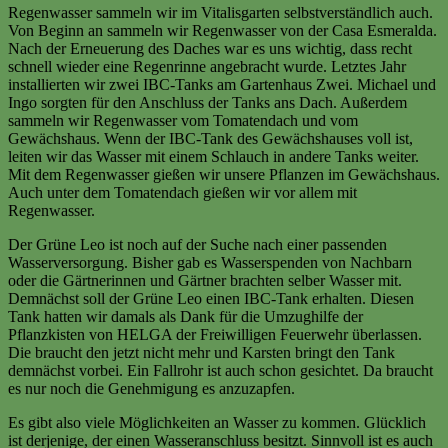
Regenwasser sammeln wir im Vitalisgarten selbstverständlich auch.
Von Beginn an sammeln wir Regenwasser von der Casa Esmeralda.
Nach der Erneuerung des Daches war es uns wichtig, dass recht
schnell wieder eine Regenrinne angebracht wurde. Letztes Jahr
installierten wir zwei IBC-Tanks am Gartenhaus Zwei. Michael und
Ingo sorgten für den Anschluss der Tanks ans Dach. Außerdem
sammeln wir Regenwasser vom Tomatendach und vom
Gewächshaus. Wenn der IBC-Tank des Gewächshauses voll ist,
leiten wir das Wasser mit einem Schlauch in andere Tanks weiter.
Mit dem Regenwasser gießen wir unsere Pflanzen im Gewächshaus.
Auch unter dem Tomatendach gießen wir vor allem mit
Regenwasser.
Der Grüne Leo ist noch auf der Suche nach einer passenden
Wasserversorgung. Bisher gab es Wasserspenden von Nachbarn
oder die Gärtnerinnen und Gärtner brachten selber Wasser mit.
Demnächst soll der Grüne Leo einen IBC-Tank erhalten. Diesen
Tank hatten wir damals als Dank für die Umzughilfe der
Pflanzkisten von HELGA der Freiwilligen Feuerwehr überlassen.
Die braucht den jetzt nicht mehr und Karsten bringt den Tank
demnächst vorbei. Ein Fallrohr ist auch schon gesichtet. Da braucht
es nur noch die Genehmigung es anzuzapfen.
Es gibt also viele Möglichkeiten an Wasser zu kommen. Glücklich
ist derjenige, der einen Wasseranschluss besitzt. Sinnvoll ist es auch