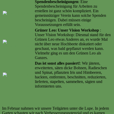
Spendenbescheinigungen
: Eine
Spendenbescheinigung für Arbeiten zu
erstellen ist ganz schön kompliziert. Ein
gemeinnütziger Verein kann solche Spenden
bescheinigen. Dabei müssen einige
Voraussetzungen erfüllt sein.
Weiter lesen …
Grüner Leo: Unser Vision Workshop
:
Unser Vision Workshop: Diesmal stand für den
Grünen Leo etwas Anderes an, es wurde Mal
nicht über neue Hochbeete diskutiert oder
geschaut, was bald gepflanzt werden kann.
Vielmehr ging es um den Grünen Leo als
Ganzes.
Weiter lesen …
Das ist sonst alles passiert!
: Wir jäteten,
erweiterten, säten dicke Bohnen, Radieschen
und Spinat, pflanzten Iris und Himbeeren,
hackten, entfernten, beschnitten, reduzierten,
lieferten, stapelten, sammelten, sägten und
informierten uns.
Weiter lesen …
Gartensichtungen
Im Februar nahmen wir unsere Teilgärten unter die Lupe. In jedem
Garten schauten wir nach Verbesserungspotenzial und es kamen