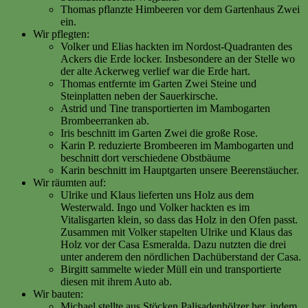
Thomas pflanzte Himbeeren vor dem Gartenhaus Zwei
ein.
Wir pflegten:
Volker und Elias hackten im Nordost-Quadranten des
Ackers die Erde locker. Insbesondere an der Stelle wo
der alte Ackerweg verlief war die Erde hart.
Thomas entfernte im Garten Zwei Steine und
Steinplatten neben der Sauerkirsche.
Astrid und Tine transportierten im Mambogarten
Brombeerranken ab.
Iris beschnitt im Garten Zwei die große Rose.
Karin P. reduzierte Brombeeren im Mambogarten und
beschnitt dort verschiedene Obstbäume
Karin beschnitt im Hauptgarten unsere Beerenstäucher.
Wir räumten auf:
Ulrike und Klaus lieferten uns Holz aus dem
Westerwald. Ingo und Volker hackten es im
Vitalisgarten klein, so dass das Holz in den Ofen passt.
Zusammen mit Volker stapelten Ulrike und Klaus das
Holz vor der Casa Esmeralda. Dazu nutzten die drei
unter anderem den nördlichen Dachüberstand der Casa.
Birgitt sammelte wieder Müll ein und transportierte
diesen mit ihrem Auto ab.
Wir bauten:
Michael stellte aus Stöcken Palisadenhölzer her, indem