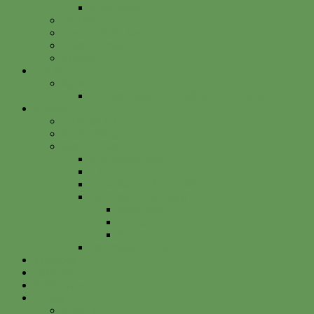
Betterplace
Vorstand
Freunde & Partner
Unsere Sponsoren
Satzung
Just Bee
Kurse
Die alte Kunst der Obstbaumveredelung
Projekte
Vitalisgarten
Kistenableger
Alte Projekte
Kinderprogramm
HELGA
Gartenbahnhof Ehrenfeld
Obsthain Grüner Weg
Rundgang
Umzug
Historie
Flüchtlingsprojekt
Facebook
Instagram
Betterplace
Kontakt
Anfahrt