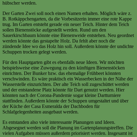
hübscher werden.
Der Garten Zwei soll noch einen Namen erhalten. Möglich wäre z.
B. Rotkäppchengarten, da die Vorbesitzerin immer eine rote Kappe
trug. Im Garten entsteht gerade ein neuer Teich. Hinter dem Teich
sollen Bienenstöcke aufgestellt werden. Rund um den
Sauerkirschbaum könnte eine Bienenweide entstehen. Neu geordnet
werden könnte das gestapelte Holz. Da fehlt aber noch die
zündende Idee wo das Holz hin soll. Außerdem könnte der undichte
Schuppen trocken gelegt werden.
Für den Hauptgarten gibt es ebenfalls neue Ideen. Wir möchten
beispielsweise eine Zuwegung zu den künftigen Bienenstöcken
einrichten. Der Bunker bzw. das ehemalige Frühbeet könnten
verschwinden. Es wäre praktisch ein Wasserbecken in der Nähe der
Wasserstelle einzurichten. Der alte Teich soll zugeschüttet werden
und der entstandene Platz könnte für Dart genutzt werden. Hier
könnten nach der Corona-Pandemie sogar kleine Dartturniere
stattfinden. Außerdem könnte der Schuppen umgestaltet und über
der Küche der Casa Esmeralda der Dachboden für
Schlafgelegenheiten ausgebaut werden.
Es entstanden also viele interessante Planungen und Ideen.
Abgesegnet werden soll die Planung im Gartenplanungstreffen. Die
vielen Aufgaben müssen außerdem priorisiert werden. Insgesamt ist