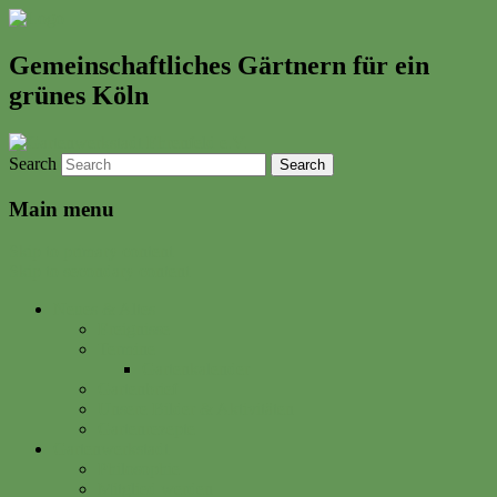
Gemeinschaftliches Gärtnern für ein
grünes Köln
Search
Main menu
Skip to primary content
Skip to secondary content
Neues & Altes
Ereignisse
Termine
Gartenkalender
Gartenbrief
Unsere Bilder & Aktivitäten
Gartenrezepte
Gartenwerkstadt
Philosophie
Mitglied werden