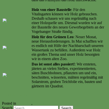
Weiter lesen …
Holz von einer Baustelle
: Für den
Vitalisgarten können wir Holz gebrauchen.
Deshalb schauen wir uns regelmäßig nach
einer Holzquelle um. Diesmal wurden wir auf
der Baustelle des neuen Gewerbegebiets an der
Vogelsanger Straße fündig.
Weiter lesen …
Holz für den Grünen Leo
: Neuer Monat,
neue Herausforderungen. In Mai schafften wir
es endlich mit Hilfe der Nachbarschaft unseren
Wassertank zu befüllen. Außerdem war Holz
ein großes Thema und unser Holz besorgten
wir in einem alten Zoo.
Weiter lesen …
Das ist sonst alles passiert!
: Wir ernteten,
jäteten an vielen Stellen, experimentierten,
säten Buschbohnen, pflanzten um und ein,
beschnitten, wässerten, mähten regelmäßig mit
Solarstrom, gruben Teichfolie ein, bauten und
gärtnern im Quadrat.
Weiter lesen …
Continue reading
→
Posted in
Aktuelles
,
Gartenbrief
Search