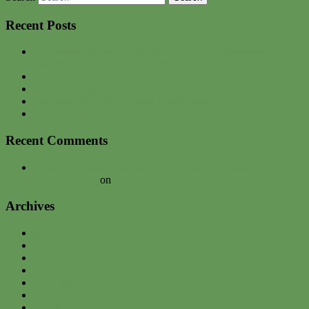
Recent Posts
Der Wonne-Monat Mai startet durch – mit Gartenfest,
Jungpflanzen und frischer Ernte
CXIX. Gartenbrief April 2026
Südfrüchte-ins-Freie-Feier am 10.05.2026
Interview zu unserem neuen Lasagnebeet
Gartenwerkstadt – Backstage
Recent Comments
Urban gardening Tour bei der Expedition Colonia |
davednb.koeln
on
Umzug
Archives
May 2026
April 2026
March 2026
February 2026
December 2025
November 2025
October 2025