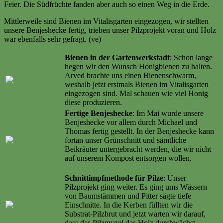
Feier. Die Südfrüchte fanden aber auch so einen Weg in die Erde.
Mittlerweile sind Bienen im Vitalisgarten eingezogen, wir stellten
unsere Benjeshecke fertig, trieben unser Pilzprojekt voran und Holz
war ebenfalls sehr gefragt. (ve)
Bienen in der Gartenwerkstadt
: Schon lange
hegen wir den Wunsch Honigbienen zu halten.
Arved brachte uns einen Bienenschwarm,
weshalb jetzt erstmals Bienen im Vitalisgarten
eingezogen sind. Mal schauen wie viel Honig
diese produzieren.
Weiter lesen …
Fertige Benjeshecke
: Im Mai wurde unsere
Benjeshecke vor allem durch Michael und
Thomas fertig gestellt. In der Benjeshecke kann
fortan unser Grünschnitt und sämtliche
Beikräuter untergebracht werden, die wir nicht
auf unserem Kompost entsorgen wollen.
Weiter
lesen …
Schnittimpfmethode für Pilze
: Unser
Pilzprojekt ging weiter. Es ging ums Wässern
von Baumstämmen und Pitter sägte tiefe
Einschnitte. In die Kerben füllten wir die
Substrat-Pilzbrut und jetzt warten wir darauf,
dass das Pilzmyzel das Holz durchwächst.