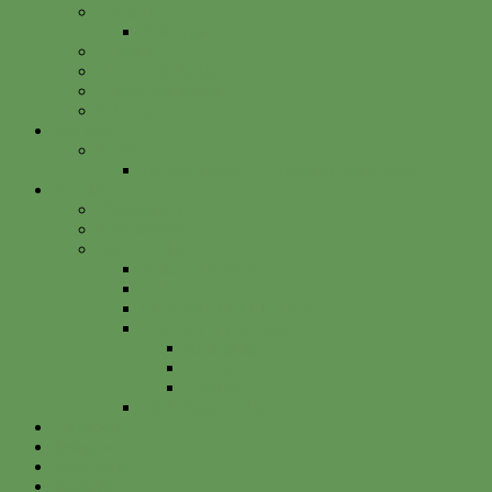
Spenden
Betterplace
Vorstand
Freunde & Partner
Unsere Sponsoren
Satzung
Just Bee
Kurse
Die alte Kunst der Obstbaumveredelung
Projekte
Vitalisgarten
Kistenableger
Alte Projekte
Kinderprogramm
HELGA
Gartenbahnhof Ehrenfeld
Obsthain Grüner Weg
Rundgang
Umzug
Historie
Flüchtlingsprojekt
Facebook
Instagram
Betterplace
Kontakt