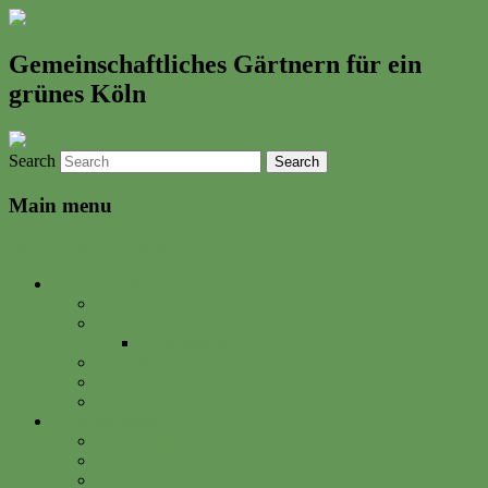
Gemeinschaftliches Gärtnern für ein
grünes Köln
Search
Main menu
Skip to primary content
Neues & Altes
Ereignisse
Termine
Gartenkalender
Gartenbrief
Unsere Bilder & Aktivitäten
Gartenrezepte
Gartenwerkstadt
Philosophie
Mitglied werden
Spenden