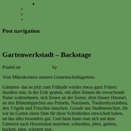
Vitalisgarten
FAQs
Impressum
Datenschutzerklärung
Post navigation
←
Previous
Next
→
Gartenwerkstadt – Backstage
Posted on
16. March 2026
by
Birgitt
Vom Mikrokosmos unseres Gemeinschaftsgartens.
Gärtnern- das ist jetzt zum Frühjahr wieder etwas ganz Feines:
draußen sein, in der Erde graben, mit allen Sinnen die erwachende
Natur wahrnehmen, sich freuen an der Sonne, dem blauen Himmel,
an den Blütenteppichen aus Primeln, Narzissen, Traubenhyazinthen,
den Vögeln und Fröschen lauschen. Gerade uns Stadtmenschen, die
wir im Garten einen Sinn für diese Schönheiten entwickelt haben,
tut das alles besonders gut. Und dann kann man sich mit dem
Gärtnern nach Herzenslust austoben: schneiden, jäten, graben,
hacken, säen, wässern usw..