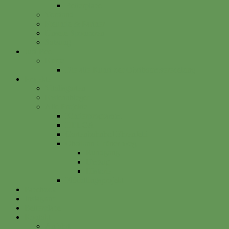
Betterplace
Vorstand
Freunde & Partner
Unsere Sponsoren
Satzung
Just Bee
Kurse
Die alte Kunst der Obstbaumveredelung
Projekte
Vitalisgarten
Kistenableger
Alte Projekte
Kinderprogramm
HELGA
Gartenbahnhof Ehrenfeld
Obsthain Grüner Weg
Rundgang
Umzug
Historie
Flüchtlingsprojekt
Facebook
Instagram
Betterplace
Kontakt
Anfahrt