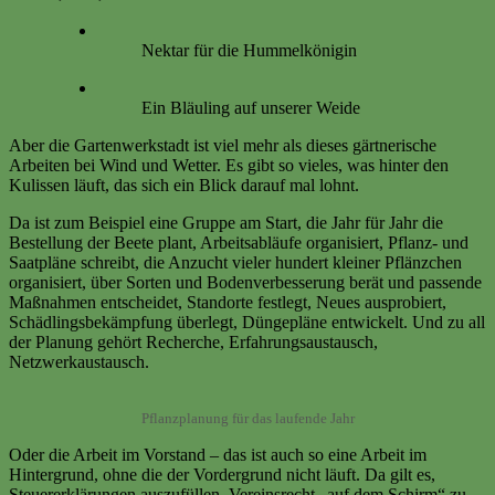
Nektar für die Hummelkönigin
Ein Bläuling auf unserer Weide
Aber die Gartenwerkstadt ist viel mehr als dieses gärtnerische
Arbeiten bei Wind und Wetter. Es gibt so vieles, was hinter den
Kulissen läuft, das sich ein Blick darauf mal lohnt.
Da ist zum Beispiel eine Gruppe am Start, die Jahr für Jahr die
Bestellung der Beete plant, Arbeitsabläufe organisiert, Pflanz- und
Saatpläne schreibt, die Anzucht vieler hundert kleiner Pflänzchen
organisiert, über Sorten und Bodenverbesserung berät und passende
Maßnahmen entscheidet, Standorte festlegt, Neues ausprobiert,
Schädlingsbekämpfung überlegt, Düngepläne entwickelt. Und zu all
der Planung gehört Recherche, Erfahrungsaustausch,
Netzwerkaustausch.
Pflanzplanung für das laufende Jahr
Oder die Arbeit im Vorstand – das ist auch so eine Arbeit im
Hintergrund, ohne die der Vordergrund nicht läuft. Da gilt es,
Steuererklärungen auszufüllen, Vereinsrecht „auf dem Schirm“ zu