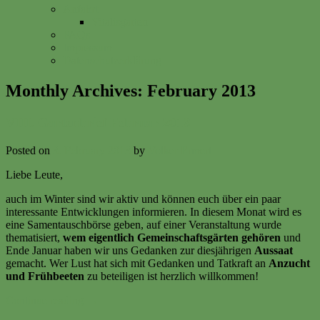
Anfahrt
Vitalisgarten
FAQs
Impressum
Datenschutzerklärung
Monthly Archives:
February 2013
VIII. Gartenbrief Februar 2013
Posted on
3. February 2013
by
Volker Ermert
Liebe Leute,
auch im Winter sind wir aktiv und können euch über ein paar
interessante Entwicklungen informieren. In diesem Monat wird es
eine Samentauschbörse geben, auf einer Veranstaltung wurde
thematisiert,
wem eigentlich Gemeinschaftsgärten gehören
und
Ende Januar haben wir uns Gedanken zur diesjährigen
Aussaat
gemacht. Wer Lust hat sich mit Gedanken und Tatkraft an
Anzucht
und Frühbeeten
zu beteiligen ist herzlich willkommen!
Continue reading
→