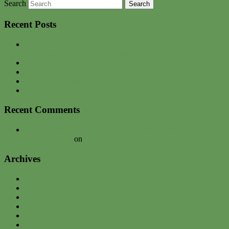
Search
Recent Posts
Der Wonne-Monat Mai startet durch – mit Gartenfest,
Jungpflanzen und frischer Ernte
CXIX. Gartenbrief April 2026
Südfrüchte-ins-Freie-Feier am 10.05.2026
Interview zu unserem neuen Lasagnebeet
Gartenwerkstadt – Backstage
Recent Comments
Urban gardening Tour bei der Expedition Colonia |
davednb.koeln
on
Umzug
Archives
May 2026
April 2026
March 2026
February 2026
December 2025
November 2025