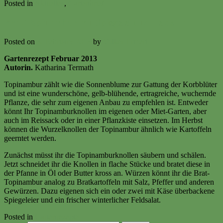
Posted in
Aktuelles
,
Gartenbrief
Brat-Topinambur mit Spiegelei und Feldsalat
Posted on
3. February 2013
by
Volker Ermert
Gartenrezept Februar 2013
Autorin.
Katharina Termath
Topinambur zählt wie die Sonnenblume zur Gattung der Korbblüter
und ist eine wunderschöne, gelb-blühende, ertragreiche, wuchernde
Pflanze, die sehr zum eigenen Anbau zu empfehlen ist. Entweder
könnt Ihr Topinamburknollen im eigenen oder Miet-Garten, aber
auch im Reissack oder in einer Pflanzkiste einsetzen. Im Herbst
können die Wurzelknollen der Topinambur ähnlich wie Kartoffeln
geerntet werden.
Zunächst müsst ihr die Topinamburknollen säubern und schälen.
Jetzt schneidet ihr die Knollen in flache Stücke und bratet diese in
der Pfanne in Öl oder Butter kross an. Würzen könnt ihr die Brat-
Topinambur analog zu Bratkartoffeln mit Salz, Pfeffer und anderen
Gewürzen. Dazu eigenen sich ein oder zwei mit Käse überbackene
Spiegeleier und ein frischer winterlicher Feldsalat.
Posted in
Gartenrezepte