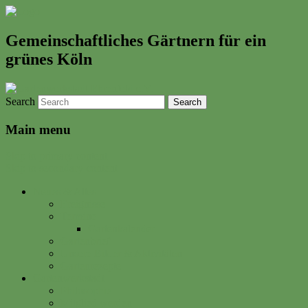
Gemeinschaftliches Gärtnern für ein
grünes Köln
Search
Main menu
Skip to primary content
Skip to secondary content
Neues & Altes
Ereignisse
Termine
Gartenkalender
Gartenbrief
Unsere Bilder & Aktivitäten
Gartenrezepte
Gartenwerkstadt
Philosophie
Mitglied werden