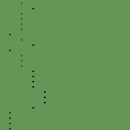
Spenden
Betterplace
Vorstand
Freunde & Partner
Unsere Sponsoren
Satzung
Just Bee
Kurse
Die alte Kunst der Obstbaumveredelung
Projekte
Vitalisgarten
Kistenableger
Alte Projekte
Kinderprogramm
HELGA
Gartenbahnhof Ehrenfeld
Obsthain Grüner Weg
Rundgang
Umzug
Historie
Flüchtlingsprojekt
Facebook
Instagram
Betterplace
Kontakt