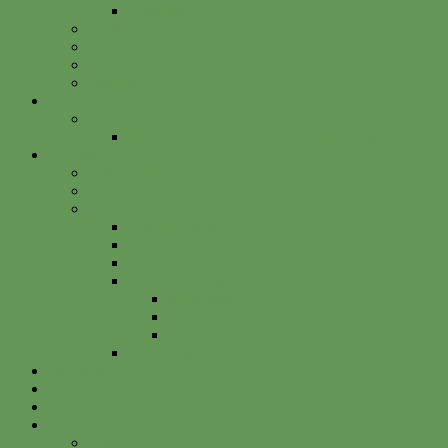
Betterplace
Vorstand
Freunde & Partner
Unsere Sponsoren
Satzung
Just Bee
Kurse
Die alte Kunst der Obstbaumveredelung
Projekte
Vitalisgarten
Kistenableger
Alte Projekte
Kinderprogramm
HELGA
Gartenbahnhof Ehrenfeld
Obsthain Grüner Weg
Rundgang
Umzug
Historie
Flüchtlingsprojekt
Facebook
Instagram
Betterplace
Kontakt
Anfahrt