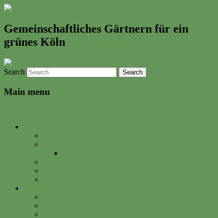
Gemeinschaftliches Gärtnern für ein
grünes Köln
Search
Main menu
Skip to primary content
Neues & Altes
Ereignisse
Termine
Gartenkalender
Gartenbrief
Unsere Bilder & Aktivitäten
Gartenrezepte
Gartenwerkstadt
Philosophie
Mitglied werden
Spenden