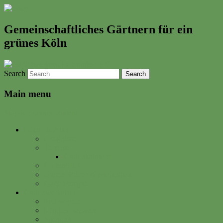
Gemeinschaftliches Gärtnern für ein
grünes Köln
Search
Main menu
Skip to primary content
Neues & Altes
Ereignisse
Termine
Gartenkalender
Gartenbrief
Unsere Bilder & Aktivitäten
Gartenrezepte
Gartenwerkstadt
Philosophie
Mitglied werden
Spenden