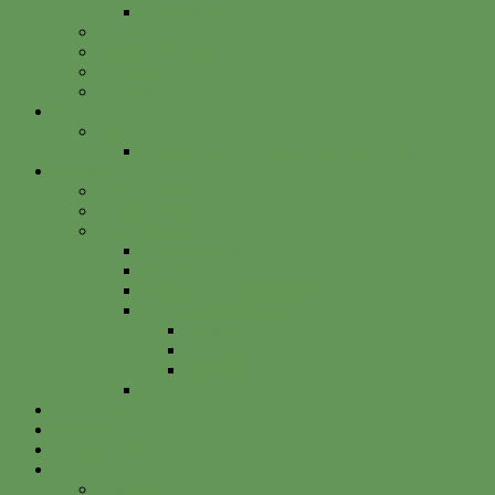
Betterplace
Vorstand
Freunde & Partner
Unsere Sponsoren
Satzung
Just Bee
Kurse
Die alte Kunst der Obstbaumveredelung
Projekte
Vitalisgarten
Kistenableger
Alte Projekte
Kinderprogramm
HELGA
Gartenbahnhof Ehrenfeld
Obsthain Grüner Weg
Rundgang
Umzug
Historie
Flüchtlingsprojekt
Facebook
Instagram
Betterplace
Kontakt
Anfahrt