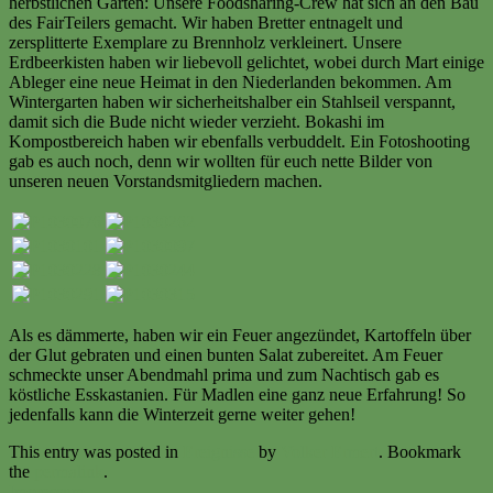
herbstlichen Garten: Unsere Foodsharing-Crew hat sich an den Bau
des FairTeilers gemacht. Wir haben Bretter entnagelt und
zersplitterte Exemplare zu Brennholz verkleinert. Unsere
Erdbeerkisten haben wir liebevoll gelichtet, wobei durch Mart einige
Ableger eine neue Heimat in den Niederlanden bekommen. Am
Wintergarten haben wir sicherheitshalber ein Stahlseil verspannt,
damit sich die Bude nicht wieder verzieht. Bokashi im
Kompostbereich haben wir ebenfalls verbuddelt. Ein Fotoshooting
gab es auch noch, denn wir wollten für euch nette Bilder von
unseren neuen Vorstandsmitgliedern machen.
Als es dämmerte, haben wir ein Feuer angezündet, Kartoffeln über
der Glut gebraten und einen bunten Salat zubereitet. Am Feuer
schmeckte unser Abendmahl prima und zum Nachtisch gab es
köstliche Esskastanien. Für Madlen eine ganz neue Erfahrung! So
jedenfalls kann die Winterzeit gerne weiter gehen!
This entry was posted in
Ereignisse
by
Volker Ermert
. Bookmark
the
permalink
.
Impressum