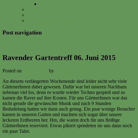
Vitalisgarten
FAQs
Impressum
Datenschutzerklärung
Post navigation
←
Previous
Next
→
Ravender Gartentreff 06. Juni 2015
Posted on
7. June 2015
by
Volker Ermert
An diesem verlängerten Wochenende sind leider nicht sehr viele
GärtenerInnen dabei gewesen. Dafür war bei unseren Nachbarn
nebenan viel los, denn es wurde wieder Techno gespielt und so
kamen die Raver auf ihre Kosten. Für uns GärtnerInnen war das
nicht gerade die gewünschte Musik und nach 9 Stunden
Bedudelung hatten wir dann auch genug. Ein paar wenige Besucher
kamen in unseren Garten und machten sich sogar über unsere
leckeren Erdbeeren her. Hm, die waren doch für uns fleißige
GärtnerInnen reserviert. Etwas pikiert spendeten sie uns dann noch
ein paar Taler.