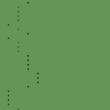
Betterplace
Vorstand
Freunde & Partner
Unsere Sponsoren
Satzung
Just Bee
Kurse
Die alte Kunst der Obstbaumveredelung
Projekte
Vitalisgarten
Kistenableger
Alte Projekte
Kinderprogramm
HELGA
Gartenbahnhof Ehrenfeld
Obsthain Grüner Weg
Rundgang
Umzug
Historie
Flüchtlingsprojekt
Facebook
Instagram
Betterplace
Kontakt
Anfahrt