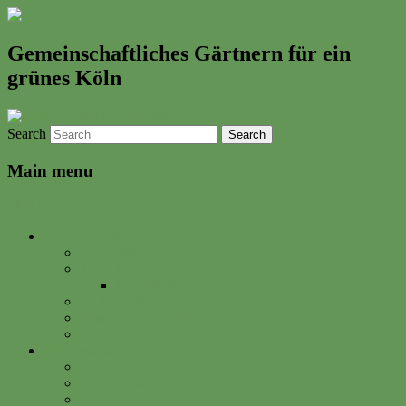
Gemeinschaftliches Gärtnern für ein
grünes Köln
Search
Main menu
Skip to primary content
Neues & Altes
Ereignisse
Termine
Gartenkalender
Gartenbrief
Unsere Bilder & Aktivitäten
Gartenrezepte
Gartenwerkstadt
Philosophie
Mitglied werden
Spenden