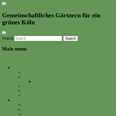
Gemeinschaftliches Gärtnern für ein
grünes Köln
Search
Main menu
Skip to primary content
Neues & Altes
Ereignisse
Termine
Gartenkalender
Gartenbrief
Unsere Bilder & Aktivitäten
Gartenrezepte
Gartenwerkstadt
Philosophie
Mitglied werden
Spenden