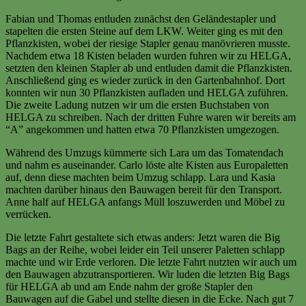
Fabian und Thomas entluden zunächst den Geländestapler und
stapelten die ersten Steine auf dem LKW. Weiter ging es mit den
Pflanzkisten, wobei der riesige Stapler genau manövrieren musste.
Nachdem etwa 18 Kisten beladen wurden fuhren wir zu HELGA,
setzten den kleinen Stapler ab und entluden damit die Pflanzkisten.
Anschließend ging es wieder zurück in den Gartenbahnhof. Dort
konnten wir nun 30 Pflanzkisten aufladen und HELGA zuführen.
Die zweite Ladung nutzen wir um die ersten Buchstaben von
HELGA zu schreiben. Nach der dritten Fuhre waren wir bereits am
“A” angekommen und hatten etwa 70 Pflanzkisten umgezogen.
Während des Umzugs kümmerte sich Lara um das Tomatendach
und nahm es auseinander. Carlo löste alte Kisten aus Europaletten
auf, denn diese machten beim Umzug schlapp. Lara und Kasia
machten darüber hinaus den Bauwagen bereit für den Transport.
Anne half auf HELGA anfangs Müll loszuwerden und Möbel zu
verrücken.
Die letzte Fahrt gestaltete sich etwas anders: Jetzt waren die Big
Bags an der Reihe, wobei leider ein Teil unserer Paletten schlapp
machte und wir Erde verloren. Die letzte Fahrt nutzten wir auch um
den Bauwagen abzutransportieren. Wir luden die letzten Big Bags
für HELGA ab und am Ende nahm der große Stapler den
Bauwagen auf die Gabel und stellte diesen in die Ecke. Nach gut 7