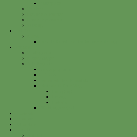
Betterplace
Vorstand
Freunde & Partner
Unsere Sponsoren
Satzung
Just Bee
Kurse
Die alte Kunst der Obstbaumveredelung
Projekte
Vitalisgarten
Kistenableger
Alte Projekte
Kinderprogramm
HELGA
Gartenbahnhof Ehrenfeld
Obsthain Grüner Weg
Rundgang
Umzug
Historie
Flüchtlingsprojekt
Facebook
Instagram
Betterplace
Kontakt
Anfahrt