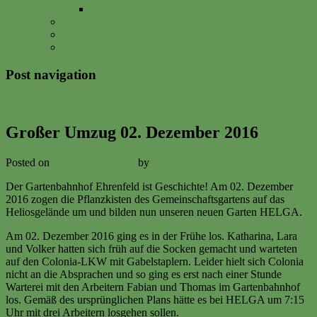
Vitalisgarten
FAQs
Impressum
Datenschutzerklärung
Post navigation
←
Previous
Next
→
Großer Umzug 02. Dezember 2016
Posted on
5. December 2016
by
Volker Ermert
Der Gartenbahnhof Ehrenfeld ist Geschichte! Am 02. Dezember
2016 zogen die Pflanzkisten des Gemeinschaftsgartens auf das
Heliosgelände um und bilden nun unseren neuen Garten HELGA.
Am 02. Dezember 2016 ging es in der Frühe los. Katharina, Lara
und Volker hatten sich früh auf die Socken gemacht und warteten
auf den Colonia-LKW mit Gabelstaplern. Leider hielt sich Colonia
nicht an die Absprachen und so ging es erst nach einer Stunde
Warterei mit den Arbeitern Fabian und Thomas im Gartenbahnhof
los. Gemäß des ursprünglichen Plans hätte es bei HELGA um 7:15
Uhr mit drei Arbeitern losgehen sollen.