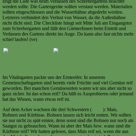
zeigt die Liste was beim Verlassen des Schrebergartens beachtet
werden sollte. Die Gartengeräte sollten verstaut werden. Materialien
sollten eingeschlossen und die Wasserhähne abgedreht werden.
Letzteres verhindert den Verlust von Wasser, da die Außenhähne
nicht dicht sind. Die Checkliste hängt seit Mitte Juli am Eingangstor
zum Schrebergarten und fällt den GärtnerInnen beim Eintritt und
Verlassen des Gartens direkt ins Auge. Da kann also fast nichts mehr
schief laufen! (ve)
Richtig Ernten
Im Vitalisgarten packte uns der Ernteeifer. In unserem
Gemeinschaftsgarten sind bereits viele Früchte und viel Gemüse reif
geworden. Bei manchen Gemüsesorten waren wir uns aber nicht so
ganz sicher. Ist das schon reif? Da hilft es Ausprobieren oder jemand
hat das Wissen, wann etwas reif ist.
Auf dem Acker wachsen die drei Schwestern (
Milpa
): Mais,
Bohnen und Kürbisse. Bohnen lassen sich leicht ernten. Wir sollten
sie nur nicht zu spät ernten, denn sonst sind die Bohnen nur noch als
Saatgut zu gebrauchen. Wann ist aber der Mais bzw. wann sind die
Kürbisse reif? Wir hatten gelesen, dass Mais reif sei, wenn die aus