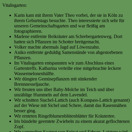
Vitalisgarten:
Karin kam mit ihrem Vater Theo vorbei, der sie in Köln zu
ihrem Geburtstags besuchte. Theo interessierte sich sehr für
unseren Gemeinschaftsgarten und war fleißig am
fotographieren.
Marlene entfernte Beikräuter am Schrebergartenweg. Dort
hatten sich Pflanzen im Schotter breitgemacht.
Volker machte abermals Jagd auf Löwenzahn.
Aniko entfernte geduldig Samenstände von abgestorbenen
Pflanzen.
Im Vitalisgarten entspannten wir zum Abschluss eines
Gartentreffs. Katharina verteilte eine mitgebrachte leckere
Wassermelonenhälfte.
Wir düngten Gemüsepflanzen mit stinkender
Brennnesseljauche.
Wir freuten uns über Baby-Molche im Teich und über
unzählige Hummeln auf dem Lavendel.
Wir schnitten Stachel-Lattich (auch Kompass-Lattich genannt)
auf der Wiese mit Sichel und Schere, damit das Rasenmähen
besser ging.
Wir ernteten Ringelblumenblütenblätter für Kräutertee.
Iris bündelte geerntete Zwiebeln zu einem akurat geflochtenen
Zopf.
Wir sammelten Saatgut von Spinat und Erbsen. Letztere wird