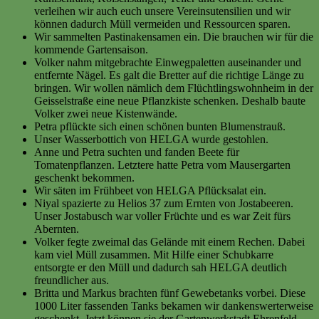
verleihen wir auch euch unsere Vereinsutensilien und wir
können dadurch Müll vermeiden und Ressourcen sparen.
Wir sammelten Pastinakensamen ein. Die brauchen wir für die
kommende Gartensaison.
Volker nahm mitgebrachte Einwegpaletten auseinander und
entfernte Nägel. Es galt die Bretter auf die richtige Länge zu
bringen. Wir wollen nämlich dem Flüchtlingswohnheim in der
Geisselstraße eine neue Pflanzkiste schenken. Deshalb baute
Volker zwei neue Kistenwände.
Petra pflückte sich einen schönen bunten Blumenstrauß.
Unser Wasserbottich von HELGA wurde gestohlen.
Anne und Petra suchten und fanden Beete für
Tomatenpflanzen. Letztere hatte Petra vom Mausergarten
geschenkt bekommen.
Wir säten im Frühbeet von HELGA Pflücksalat ein.
Niyal spazierte zu Helios 37 zum Ernten von Jostabeeren.
Unser Jostabusch war voller Früchte und es war Zeit fürs
Abernten.
Volker fegte zweimal das Gelände mit einem Rechen. Dabei
kam viel Müll zusammen. Mit Hilfe einer Schubkarre
entsorgte er den Müll und dadurch sah HELGA deutlich
freundlicher aus.
Britta und Markus brachten fünf Gewebetanks vorbei. Diese
1000 Liter fassenden Tanks bekamen wir dankenswerterweise
geschenkt. Jetzt können sie der Gartenwerkstadt Ehrenfeld