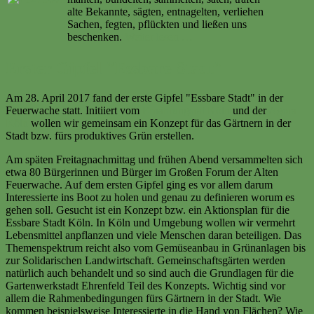
alte Bekannte, sägten, entnagelten, verliehen
Sachen, fegten, pflückten und ließen uns
beschenken.
Weiter lesen …
Erster Gipfel "Essbare Stadt"
Am 28. April 2017 fand der erste Gipfel "Essbare Stadt" in der
Feuerwache statt. Initiiert vom
Ernährungsrat Köln
und der
Agora
Köln
wollen wir gemeinsam ein Konzept für das Gärtnern in der
Stadt bzw. fürs produktives Grün erstellen.
Am späten Freitagnachmittag und frühen Abend versammelten sich
etwa 80 Bürgerinnen und Bürger im Großen Forum der Alten
Feuerwache. Auf dem ersten Gipfel ging es vor allem darum
Interessierte ins Boot zu holen und genau zu definieren worum es
gehen soll. Gesucht ist ein Konzept bzw. ein Aktionsplan für die
Essbare Stadt Köln. In Köln und Umgebung wollen wir vermehrt
Lebensmittel anpflanzen und viele Menschen daran beteiligen. Das
Themenspektrum reicht also vom Gemüseanbau in Grünanlagen bis
zur Solidarischen Landwirtschaft. Gemeinschaftsgärten werden
natürlich auch behandelt und so sind auch die Grundlagen für die
Gartenwerkstadt Ehrenfeld Teil des Konzepts. Wichtig sind vor
allem die Rahmenbedingungen fürs Gärtnern in der Stadt. Wie
kommen beispielsweise Interessierte in die Hand von Flächen? Wie