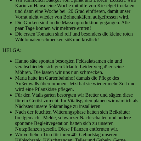
Karin zu Hause eine Woche mithilfe von Kieselgel trocknen
und dann eine Woche bei -20 Grad einfrieren, damit unser
Vorrat nicht wieder von Bohnenkäfern aufgefressen wird.
Die Gurken sind in die Massenproduktion gegangen: Alle
paar Tage können wir mehrere ernten!
Die ersten Tomaten sind reif und besonders die kleine roten
Wildtomaten schmecken süß und köstlich!
HELGA:
Hanno säte spontan besorgten Feldsalatsamen ein und
verabschiedete sich gen Urlaub. Leider vergaß er seine
Möhren. Die lassen wir uns nun schmecken.
Maria hatte im Gartenbahnhof damals die Pflege des
Außenwalls übernommen. Jetzt hat sie wieder mehr Zeit und
wird eine Pflanzkiste pflegen.
Für den Vtalisgarten besorgten wir Bretter und sägten diese
für ein Gerüst zurecht. Im Vitalisgarten planen wir nämlich als
Nächstes unsere Solaranlage zu installieren.
Nach der feuchten Witterungsphase hatten sich Beikräuter
breitgemacht. Melde, schwarzer Nachtschatten und andere
spontane Begleitvegetation hatten sich zu unseren
Nutzpflanzen gesellt. Diese Pflanzen entfernten wir.
Wir verliehen Tina für ihren 40. Geburtstag unseren
Kühlschrank, Kölschstangen, Teller und Gabeln. Gerne