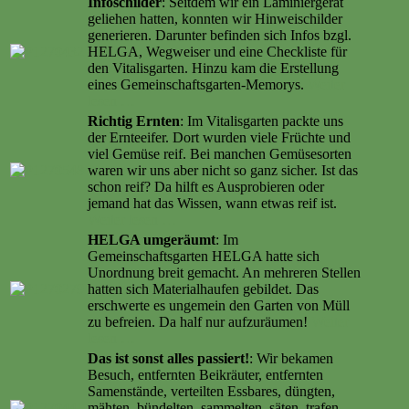
Infoschilder
: Seitdem wir ein Laminiergerät
geliehen hatten, konnten wir Hinweischilder
generieren. Darunter befinden sich Infos bzgl.
HELGA, Wegweiser und eine Checkliste für
den Vitalisgarten. Hinzu kam die Erstellung
eines Gemeinschaftsgarten-Memorys.
Weiter
lesen …
Richtig Ernten
: Im Vitalisgarten packte uns
der Ernteeifer. Dort wurden viele Früchte und
viel Gemüse reif. Bei manchen Gemüsesorten
waren wir uns aber nicht so ganz sicher. Ist das
schon reif? Da hilft es Ausprobieren oder
jemand hat das Wissen, wann etwas reif ist.
Weiter lesen …
HELGA umgeräumt
: Im
Gemeinschaftsgarten HELGA hatte sich
Unordnung breit gemacht. An mehreren Stellen
hatten sich Materialhaufen gebildet. Das
erschwerte es ungemein den Garten von Müll
zu befreien. Da half nur aufzuräumen!
Weiter
lesen …
Das ist sonst alles passiert!
: Wir bekamen
Besuch, entfernten Beikräuter, entfernten
Samenstände, verteilten Essbares, düngten,
mähten, bündelten, sammelten, säten, trafen