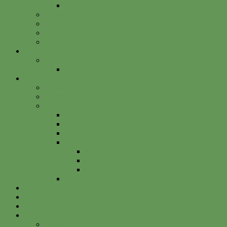
Betterplace
Vorstand
Freunde & Partner
Unsere Sponsoren
Satzung
Just Bee
Kurse
Die alte Kunst der Obstbaumveredelung
Projekte
Vitalisgarten
Kistenableger
Alte Projekte
Kinderprogramm
HELGA
Gartenbahnhof Ehrenfeld
Obsthain Grüner Weg
Rundgang
Umzug
Historie
Flüchtlingsprojekt
Facebook
Instagram
Betterplace
Kontakt
Anfahrt