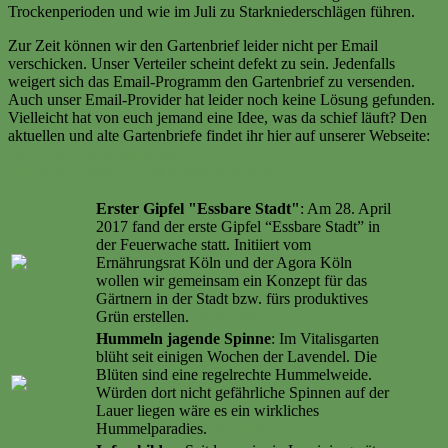
Trockenperioden und wie im Juli zu Starkniederschlägen führen.
Zur Zeit können wir den Gartenbrief leider nicht per Email
verschicken. Unser Verteiler scheint defekt zu sein. Jedenfalls
weigert sich das Email-Programm den Gartenbrief zu versenden.
Auch unser Email-Provider hat leider noch keine Lösung gefunden.
Vielleicht hat von euch jemand eine Idee, was da schief läuft? Den
aktuellen und alte Gartenbriefe findet ihr hier auf unserer Webseite:
http://www.gartenwerkstadt-
ehrenfeld.de/kategorie/aktuelles/gartenbrief/
Erster Gipfel "Essbare Stadt"
: Am 28. April
2017 fand der erste Gipfel “Essbare Stadt” in
der Feuerwache statt. Initiiert vom
Ernährungsrat Köln und der Agora Köln
wollen wir gemeinsam ein Konzept für das
Gärtnern in der Stadt bzw. fürs produktives
Grün erstellen.
Weiter lesen …
Hummeln jagende Spinne
: Im Vitalisgarten
blüht seit einigen Wochen der Lavendel. Die
Blüten sind eine regelrechte Hummelweide.
Würden dort nicht gefährliche Spinnen auf der
Lauer liegen wäre es ein wirkliches
Hummelparadies.
Weiter lesen …