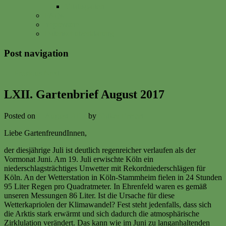
Vitalisgarten
FAQs
Impressum
Datenschutzerklärung
Post navigation
←
Previous
Next
→
LXII. Gartenbrief August 2017
Posted on
1. August 2017
by
Volker Ermert
Liebe GartenfreundInnen,
der diesjährige Juli ist deutlich regenreicher verlaufen als der
Vormonat Juni. Am 19. Juli erwischte Köln ein
niederschlagsträchtiges Unwetter mit Rekordniederschlägen für
Köln. An der Wetterstation in Köln-Stammheim fielen in 24 Stunden
95 Liter Regen pro Quadratmeter. In Ehrenfeld waren es gemäß
unseren Messungen 86 Liter. Ist die Ursache für diese
Wetterkapriolen der Klimawandel? Fest steht jedenfalls, dass sich
die Arktis stark erwärmt und sich dadurch die atmosphärische
Zirklulation verändert. Das kann wie im Juni zu langanhaltenden