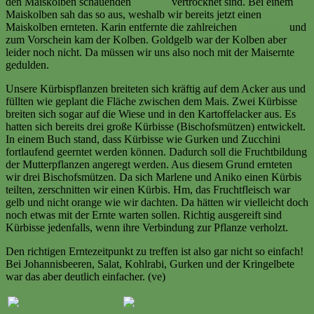
den Maiskolben schauenden
Griffeln
vertrocknet sind. Bei einem
Maiskolben sah das so aus, weshalb wir bereits jetzt einen
Maiskolben ernteten. Karin entfernte die zahlreichen
Hüllblätter
und
zum Vorschein kam der Kolben. Goldgelb war der Kolben aber
leider noch nicht. Da müssen wir uns also noch mit der Maisernte
gedulden.
Unsere Kürbispflanzen breiteten sich kräftig auf dem Acker aus und
füllten wie geplant die Fläche zwischen dem Mais. Zwei Kürbisse
breiten sich sogar auf die Wiese und in den Kartoffelacker aus. Es
hatten sich bereits drei große Kürbisse (Bischofsmützen) entwickelt.
In einem Buch stand, dass Kürbisse wie Gurken und Zucchini
fortlaufend geerntet werden können. Dadurch soll die Fruchtbildung
der Mutterpflanzen angeregt werden. Aus diesem Grund ernteten
wir drei Bischofsmützen. Da sich Marlene und Aniko einen Kürbis
teilten, zerschnitten wir einen Kürbis. Hm, das Fruchtfleisch war
gelb und nicht orange wie wir dachten. Da hätten wir vielleicht doch
noch etwas mit der Ernte warten sollen. Richtig ausgereift sind
Kürbisse jedenfalls, wenn ihre Verbindung zur Pflanze verholzt.
Den richtigen Erntezeitpunkt zu treffen ist also gar nicht so einfach!
Bei Johannisbeeren, Salat, Kohlrabi, Gurken und der Kringelbete
war das aber deutlich einfacher. (ve)