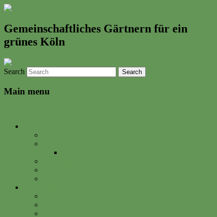
Gemeinschaftliches Gärtnern für ein
grünes Köln
Search
Main menu
Skip to primary content
Neues & Altes
Ereignisse
Termine
Gartenkalender
Gartenbrief
Unsere Bilder & Aktivitäten
Gartenrezepte
Gartenwerkstadt
Philosophie
Mitglied werden
Spenden