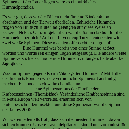
Spinnen auf der Lauer liegen wäre es ein wirkliches
Hummelparadies.
Es war gut, dass wir die Blüten nicht für eine Kinderaktion
abschnitten und der Tierwelt überließen. Zahlreiche Hummeln
flogen von Blüte zu Blüte und gelangten auf diese Weise an
leckeren Nektar. Ganz ungefährlich war die Sammelaktion für die
Hummeln aber nicht! Auf den Lavendenpflanzen entdeckten wir
zwei weiße Spinnen. Diese machten offensichtlich Jagd auf
Hummeln
. Eine Hummel war bereits von einer Spinne getötet
worden und wurde seit einigen Tagen ausgesaugt. Die andere weiße
Spinne versuchte sich nähernde Hummeln zu fangen, hatte aber kein
Jagdglück.
Was für Spinnen jagen also im Vitalisgarten Hummeln? Mit Hilfe
des Internets konnten wir die vermutliche Spinnenart ausfindig
machen. Es handelt sich wahrscheinlich um
Veränderliche
Krabbenspinnen
, eine Spinnenart aus der Familie der
Krabbenspinnen (Thomisidae). Veränderliche Krabbenspinnen sind
in Mitteleuropa weit verbreitet, ernähren sich von
blütenbesuchenden Insekten und diese Spinnenart war die Spinne
des Jahres 2006.
Wir waren jedenfalls froh, dass sich die meisten Hummeln davon
stehlen konnten. Unsere Lavendelpflanzen sind damit zumindest für