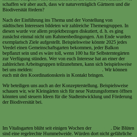
schaffen wir aber auch, dass wir naturverträglich Gärtnern und die
Biodiversität fördern?
Nach der Einführung ins Thema und der Vorstellung von
städtischen Interessen bildeten wir zahlreiche Themengruppen. In
diesen wurde vor allem projektbezogen diskutiert, d. h. es ging
zunächst einmal nicht um Rahmenbedingungen. Am Ende wurden
exemplarisch Ziele aufgestellt. Beispielsweise könnte 2025 jedes
Veedel einen Gemeinschaftsgarten bekommen, jeder Balkon
bepflanzt sein und es wäre toll, wenn 100 ha für Selbsterntegärten
zur Verfügung stünden. Wer von euch Interesse hat an einer der
zahlreichen Arbeitsgruppen teilzunehmen, kann sich beispielsweise
bei uns melden:
info@gartenwerkstadt-ehrenfeld.de
. Wir können
euch mit den Koordinationskreis in Kontakt bringen.
Wir beteiligen uns auch an der Konzepterstellung. Beispielsweise
schauen wir, wie Kleingärten sich für neue Nutzungsformen öffnen
könnten und steuern Ideen für die Stadtentwicklung und Förderung
der Biodiversität bei.
Hummeln jagende Spinne
Im Vitalisgarten blüht seit einigen Wochen der
Lavendel
. Die Blüten
sind eine regelrechte Hummelweide. Würden dort nicht gefährliche