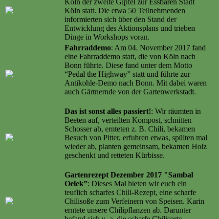
Köln der zweite Gipfel zur Essbaren Stadt
Köln statt. Die etwa 50 Teilnehmenden
informierten sich über den Stand der
Entwicklung des Aktionsplans und trieben
Dinge in Workshops voran.
Weiter lesen …
Fahrraddemo
: Am 04. November 2017 fand
eine Fahrraddemo statt, die von Köln nach
Bonn führte. Diese fand unter dem Motto
“Pedal the Highway” statt und führte zur
Antikohle-Demo nach Bonn. Mit dabei waren
auch Gärtnernde von der Gartenwerkstadt.
Weiter lesen …
Das ist sonst alles passiert!
: Wir räumten in
Beeten auf, verteilten Kompost, schnitten
Schosser ab, ernteten z. B. Chili, bekamen
Besuch von Pitter, erfuhren etwas, spülten mal
wieder ab, planten gemeinsam, bekamen Holz
geschenkt und retteten Kürbisse.
Weiter lesen
…
Gartenrezept Dezember 2017 "Sambal
Oelek”
: Dieses Mal bieten wir euch ein
teuflich scharfes Chili-Rezept, eine scharfe
Chilisoße zum Verfeinern von Speisen. Karin
erntete unsere Chilipflanzen ab. Darunter
befand sich u. a. die scharfe Chilisorte