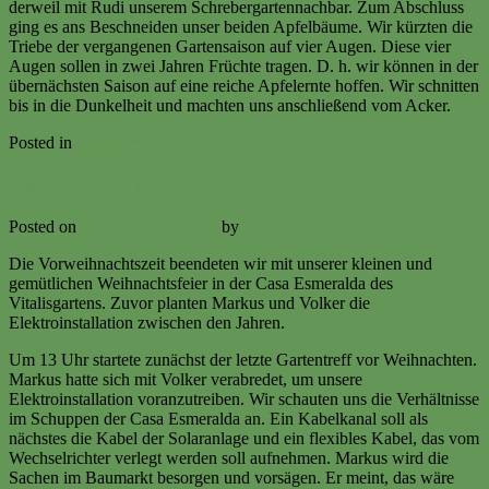
derweil mit Rudi unserem Schrebergartennachbar. Zum Abschluss
ging es ans Beschneiden unser beiden Apfelbäume. Wir kürzten die
Triebe der vergangenen Gartensaison auf vier Augen. Diese vier
Augen sollen in zwei Jahren Früchte tragen. D. h. wir können in der
übernächsten Saison auf eine reiche Apfelernte hoffen. Wir schnitten
bis in die Dunkelheit und machten uns anschließend vom Acker.
Posted in
Ereignisse
Weihnachtsfeier 16. Dezember 2017
Posted on
16. December 2017
by
Volker Ermert
Die Vorweihnachtszeit beendeten wir mit unserer kleinen und
gemütlichen Weihnachtsfeier in der Casa Esmeralda des
Vitalisgartens. Zuvor planten Markus und Volker die
Elektroinstallation zwischen den Jahren.
Um 13 Uhr startete zunächst der letzte Gartentreff vor Weihnachten.
Markus hatte sich mit Volker verabredet, um unsere
Elektroinstallation voranzutreiben. Wir schauten uns die Verhältnisse
im Schuppen der Casa Esmeralda an. Ein Kabelkanal soll als
nächstes die Kabel der Solaranlage und ein flexibles Kabel, das vom
Wechselrichter verlegt werden soll aufnehmen. Markus wird die
Sachen im Baumarkt besorgen und vorsägen. Er meint, das wäre