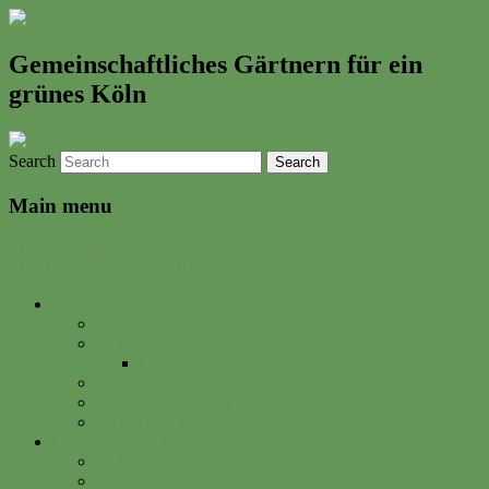
Gemeinschaftliches Gärtnern für ein
grünes Köln
Search
Main menu
Skip to primary content
Skip to secondary content
Neues & Altes
Ereignisse
Termine
Gartenkalender
Gartenbrief
Unsere Bilder & Aktivitäten
Gartenrezepte
Gartenwerkstadt
Philosophie
Mitglied werden