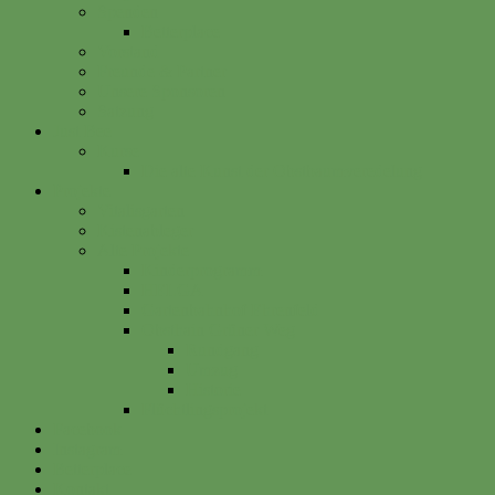
Spenden
Betterplace
Vorstand
Freunde & Partner
Unsere Sponsoren
Satzung
Just Bee
Kurse
Die alte Kunst der Obstbaumveredelung
Projekte
Vitalisgarten
Kistenableger
Alte Projekte
Kinderprogramm
HELGA
Gartenbahnhof Ehrenfeld
Obsthain Grüner Weg
Rundgang
Umzug
Historie
Flüchtlingsprojekt
Facebook
Instagram
Betterplace
Kontakt