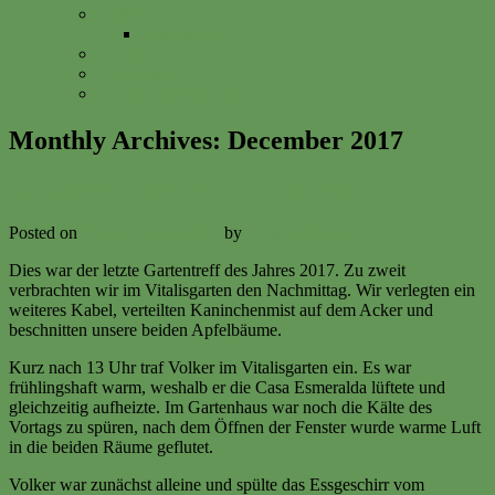
Anfahrt
Vitalisgarten
FAQs
Impressum
Datenschutzerklärung
Monthly Archives:
December 2017
Letzter Gartentreff 30. Dezember 2017
Posted on
30. December 2017
by
Volker Ermert
Dies war der letzte Gartentreff des Jahres 2017. Zu zweit
verbrachten wir im Vitalisgarten den Nachmittag. Wir verlegten ein
weiteres Kabel, verteilten Kaninchenmist auf dem Acker und
beschnitten unsere beiden Apfelbäume.
Kurz nach 13 Uhr traf Volker im Vitalisgarten ein. Es war
frühlingshaft warm, weshalb er die Casa Esmeralda lüftete und
gleichzeitig aufheizte. Im Gartenhaus war noch die Kälte des
Vortags zu spüren, nach dem Öffnen der Fenster wurde warme Luft
in die beiden Räume geflutet.
Volker war zunächst alleine und spülte das Essgeschirr vom