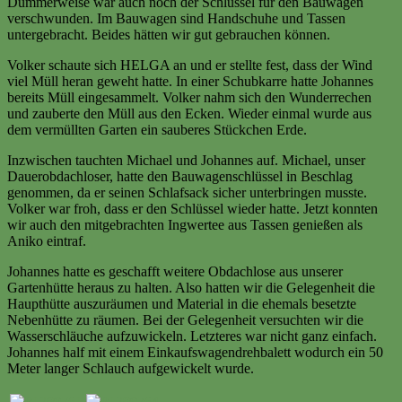
Dummerweise war auch noch der Schlüssel für den Bauwagen
verschwunden. Im Bauwagen sind Handschuhe und Tassen
untergebracht. Beides hätten wir gut gebrauchen können.
Volker schaute sich HELGA an und er stellte fest, dass der Wind
viel Müll heran geweht hatte. In einer Schubkarre hatte Johannes
bereits Müll eingesammelt. Volker nahm sich den Wunderrechen
und zauberte den Müll aus den Ecken. Wieder einmal wurde aus
dem vermüllten Garten ein sauberes Stückchen Erde.
Inzwischen tauchten Michael und Johannes auf. Michael, unser
Dauerobdachloser, hatte den Bauwagenschlüssel in Beschlag
genommen, da er seinen Schlafsack sicher unterbringen musste.
Volker war froh, dass er den Schlüssel wieder hatte. Jetzt konnten
wir auch den mitgebrachten Ingwertee aus Tassen genießen als
Aniko eintraf.
Johannes hatte es geschafft weitere Obdachlose aus unserer
Gartenhütte heraus zu halten. Also hatten wir die Gelegenheit die
Haupthütte auszuräumen und Material in die ehemals besetzte
Nebenhütte zu räumen. Bei der Gelegenheit versuchten wir die
Wasserschläuche aufzuwickeln. Letzteres war nicht ganz einfach.
Johannes half mit einem Einkaufswagendrehbalett wodurch ein 50
Meter langer Schlauch aufgewickelt wurde.