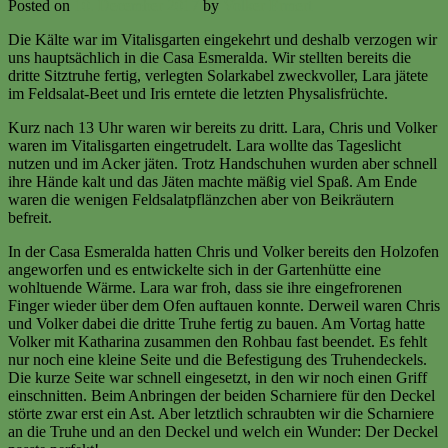
Posted on
10. December 2017
by
Volker Ermert
Die Kälte war im Vitalisgarten eingekehrt und deshalb verzogen wir
uns hauptsächlich in die Casa Esmeralda. Wir stellten bereits die
dritte Sitztruhe fertig, verlegten Solarkabel zweckvoller, Lara jätete
im Feldsalat-Beet und Iris erntete die letzten Physalisfrüchte.
Kurz nach 13 Uhr waren wir bereits zu dritt. Lara, Chris und Volker
waren im Vitalisgarten eingetrudelt. Lara wollte das Tageslicht
nutzen und im Acker jäten. Trotz Handschuhen wurden aber schnell
ihre Hände kalt und das Jäten machte mäßig viel Spaß. Am Ende
waren die wenigen Feldsalatpflänzchen aber von Beikräutern
befreit.
In der Casa Esmeralda hatten Chris und Volker bereits den Holzofen
angeworfen und es entwickelte sich in der Gartenhütte eine
wohltuende Wärme. Lara war froh, dass sie ihre eingefrorenen
Finger wieder über dem Ofen auftauen konnte. Derweil waren Chris
und Volker dabei die dritte Truhe fertig zu bauen. Am Vortag hatte
Volker mit Katharina zusammen den Rohbau fast beendet. Es fehlt
nur noch eine kleine Seite und die Befestigung des Truhendeckels.
Die kurze Seite war schnell eingesetzt, in den wir noch einen Griff
einschnitten. Beim Anbringen der beiden Scharniere für den Deckel
störte zwar erst ein Ast. Aber letztlich schraubten wir die Scharniere
an die Truhe und an den Deckel und welch ein Wunder: Der Deckel