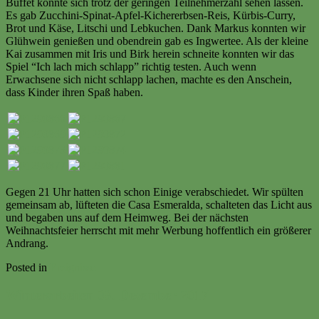
Buffet konnte sich trotz der geringen Teilnehmerzahl sehen lassen.
Es gab Zucchini-Spinat-Apfel-Kichererbsen-Reis, Kürbis-Curry,
Brot und Käse, Litschi und Lebkuchen. Dank Markus konnten wir
Glühwein genießen und obendrein gab es Ingwertee. Als der kleine
Kai zusammen mit Iris und Birk herein schneite konnten wir das
Spiel “Ich lach mich schlapp” richtig testen. Auch wenn
Erwachsene sich nicht schlapp lachen, machte es den Anschein,
dass Kinder ihren Spaß haben.
Gegen 21 Uhr hatten sich schon Einige verabschiedet. Wir spülten
gemeinsam ab, lüfteten die Casa Esmeralda, schalteten das Licht aus
und begaben uns auf dem Heimweg. Bei der nächsten
Weihnachtsfeier herrscht mit mehr Werbung hoffentlich ein größerer
Andrang.
Posted in
Ereignisse
Winterarbeiten 09. Dezember 2017