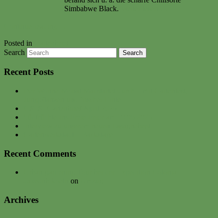
Simbabwe Black.
Weiter lesen …
Continue reading
→
Posted in
Gartenbrief
Search
Recent Posts
Der Wonne-Monat Mai startet durch – mit Gartenfest,
Jungpflanzen und frischer Ernte
CXIX. Gartenbrief April 2026
Südfrüchte-ins-Freie-Feier am 10.05.2026
Interview zu unserem neuen Lasagnebeet
Gartenwerkstadt – Backstage
Recent Comments
Urban gardening Tour bei der Expedition Colonia |
davednb.koeln
on
Umzug
Archives