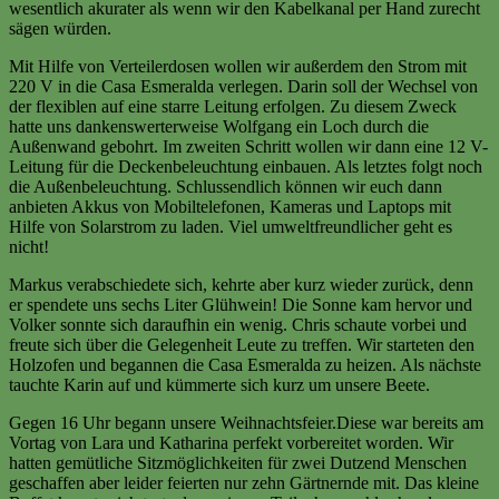
wesentlich akurater als wenn wir den Kabelkanal per Hand zurecht
sägen würden.
Mit Hilfe von Verteilerdosen wollen wir außerdem den Strom mit
220 V in die Casa Esmeralda verlegen. Darin soll der Wechsel von
der flexiblen auf eine starre Leitung erfolgen. Zu diesem Zweck
hatte uns dankenswerterweise Wolfgang ein Loch durch die
Außenwand gebohrt. Im zweiten Schritt wollen wir dann eine 12 V-
Leitung für die Deckenbeleuchtung einbauen. Als letztes folgt noch
die Außenbeleuchtung. Schlussendlich können wir euch dann
anbieten Akkus von Mobiltelefonen, Kameras und Laptops mit
Hilfe von Solarstrom zu laden. Viel umweltfreundlicher geht es
nicht!
Markus verabschiedete sich, kehrte aber kurz wieder zurück, denn
er spendete uns sechs Liter Glühwein! Die Sonne kam hervor und
Volker sonnte sich daraufhin ein wenig. Chris schaute vorbei und
freute sich über die Gelegenheit Leute zu treffen. Wir starteten den
Holzofen und begannen die Casa Esmeralda zu heizen. Als nächste
tauchte Karin auf und kümmerte sich kurz um unsere Beete.
Gegen 16 Uhr begann unsere Weihnachtsfeier.Diese war bereits am
Vortag von Lara und Katharina perfekt vorbereitet worden. Wir
hatten gemütliche Sitzmöglichkeiten für zwei Dutzend Menschen
geschaffen aber leider feierten nur zehn Gärtnernde mit. Das kleine