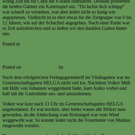
wenig Zeit bis für Chris die S-Bahn eintrudelte. Deshalb probierten
die beiden Gärtner ein Kartenspiel aus. “Du lachst dich schlapp”
war schnell zu verstehen, war aber leider nicht so lustig wie
angepriesen. Vielleicht ist es eher etwas für die Zielgruppe von 6 bis
12 Jahren, wie auf der Schachtel angegeben. Nach einer Partie war
es Zeit aufzubrechen und so ließen wir den dunklen Garten hinter
uns.
Posted in
Allgemein
Aufräumen 02. Dezember 2017
Posted on
2. December 2017
by
Volker Ermert
Nach dem erfolgreichen Freitagsgartentreff im Vitalisgarten war im
Gemeinschaftsgarten HELGA nicht viel los. Nachdem Volker Müll
mit Hilfe von Johannes weggeräumt hatte, kam Aniko vorbei und
half mit die Gartenhütte aus- und umzuräumen.
Volker war kurz nach 13 Uhr im Gemeinschaftsgarten HELGA
angekommen. Es war trocken, aber leider waren alle Hölzer nass
geworden, da die Abdeckung vom Holzstapel war vom Wind
weggeweht war. So konnte leider nicht die Feuertonne von Markus
eingeweiht werden.