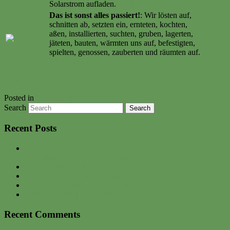
Solarstrom aufladen.
Weiter lesen …
Das ist sonst alles passiert!
: Wir lösten auf,
schnitten ab, setzten ein, ernteten, kochten,
aßen, installierten, suchten, gruben, lagerten,
jäteten, bauten, wärmten uns auf, befestigten,
spielten, genossen, zauberten und räumten auf.
Weiter lesen …
Continue reading
→
Posted in
Gartenbrief
Search
Recent Posts
Der Wonne-Monat Mai startet durch – mit Gartenfest,
Jungpflanzen und frischer Ernte
CXIX. Gartenbrief April 2026
Südfrüchte-ins-Freie-Feier am 10.05.2026
Interview zu unserem neuen Lasagnebeet
Gartenwerkstadt – Backstage
Recent Comments