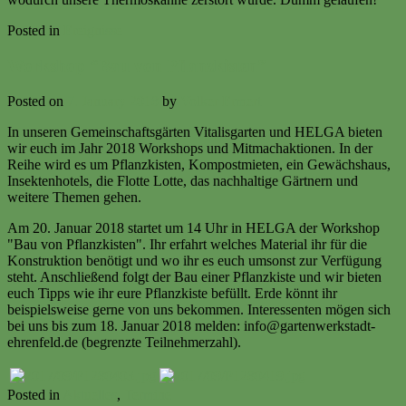
Posted in
Ereignisse
Workshop “Bau von Pflanzkisten”
Posted on
7. January 2018
by
Volker Ermert
In unseren Gemeinschaftsgärten Vitalisgarten und HELGA bieten
wir euch im Jahr 2018 Workshops und Mitmachaktionen. In der
Reihe wird es um Pflanzkisten, Kompostmieten, ein Gewächshaus,
Insektenhotels, die Flotte Lotte, das nachhaltige Gärtnern und
weitere Themen gehen.
Am 20. Januar 2018 startet um 14 Uhr in HELGA der Workshop
"Bau von Pflanzkisten". Ihr erfahrt welches Material ihr für die
Konstruktion benötigt und wo ihr es euch umsonst zur Verfügung
steht. Anschließend folgt der Bau einer Pflanzkiste und wir bieten
euch Tipps wie ihr eure Pflanzkiste befüllt. Erde könnt ihr
beispielsweise gerne von uns bekommen. Interessenten mögen sich
bei uns bis zum 18. Januar 2018 melden: info@gartenwerkstadt-
ehrenfeld.de (begrenzte Teilnehmerzahl).
Posted in
Aktuelles
,
Termine