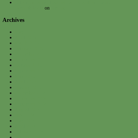
Urban gardening Tour bei der Expedition Colonia |
davednb.koeln
on
Umzug
Archives
May 2026
April 2026
March 2026
February 2026
December 2025
November 2025
October 2025
September 2025
May 2025
April 2025
January 2025
December 2024
November 2024
September 2024
August 2024
June 2024
May 2024
April 2024
February 2024
January 2024