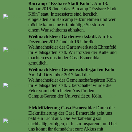
Barcamp "Essbare Stadt Köln"
: Am 13.
Januar 2018 findet das Barcamp “Essbare Stadt
Köln” statt. Interessierte sind herzlich
eingeladen am Barcamp teilzunehmen und wer
möchte kann eine 60-minütige Session zu
einem Wunschthema abhalten.
Weiter lesen …
Weihnachtsfeier Gartenwerkstadt
: Am 16.
Dezember 2017 fand ab 16 Uhr die
Weihnachtsfeier der Gartenwerkstadt Ehrenfeld
im Vitalisgarten statt. Wir trotzten der Kälte und
machten es uns in der Casa Esmeralda
gemütlich.
Weiter lesen …
Weihnachtsfeier Gemeinschaftsgärten Köln
:
Am 14. Dezember 2017 fand die
Weihnachtsfeier der Gemeinschaftsgärten Köln
im Vitalisgarten statt. Überschattet wurde die
Feier vom befürchteten Aus für den
CampusGarten der Universität zu Köln.
Weiter
lesen …
Elektrifizierung Casa Esmeralda
: Durch die
Elektrifizierung der Casa Esmeralda geht uns
bald ein Licht auf. Die Verkabelung soll
nachhaltig erfolgen, d. h. stromsparend, und bei
uns könnt ihr demnächst eure Akkus mit