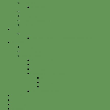
Spenden
Betterplace
Vorstand
Freunde & Partner
Unsere Sponsoren
Satzung
Just Bee
Kurse
Die alte Kunst der Obstbaumveredelung
Projekte
Vitalisgarten
Kistenableger
Alte Projekte
Kinderprogramm
HELGA
Gartenbahnhof Ehrenfeld
Obsthain Grüner Weg
Rundgang
Umzug
Historie
Flüchtlingsprojekt
Facebook
Instagram
Betterplace
Kontakt