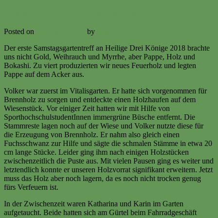
Pappe, Holz und Bokashi 06. Januar 2018
Posted on
7. January 2018
by
Volker Ermert
Der erste Samstagsgartentreff an Heilige Drei Könige 2018 brachte
uns nicht Gold, Weihrauch und Myrrhe, aber Pappe, Holz und
Bokashi. Zu viert produzierten wir neues Feuerholz und legten
Pappe auf dem Acker aus.
Volker war zuerst im Vitalisgarten. Er hatte sich vorgenommen für
Brennholz zu sorgen und entdeckte einen Holzhaufen auf dem
Wiesenstück. Vor einiger Zeit hatten wir mit Hilfe von
SporthochschulstudentInnen immergrüne Büsche entfernt. Die
Stammreste lagen noch auf der Wiese und Volker nutzte diese für
die Erzeugung von Brennholz. Er nahm also gleich einen
Fuchsschwanz zur Hilfe und sägte die schmalen Stämme in etwa 20
cm lange Stücke. Leider ging ihm nach einigen Holzstücken
zwischenzeitlich die Puste aus. Mit vielen Pausen ging es weiter und
letztendlich konnte er unseren Holzvorrat signifikant erweitern. Jetzt
muss das Holz aber noch lagern, da es noch nicht trocken genug
fürs Verfeuern ist.
In der Zwischenzeit waren Katharina und Karin im Garten
aufgetaucht. Beide hatten sich am Gürtel beim Fahrradgeschäft