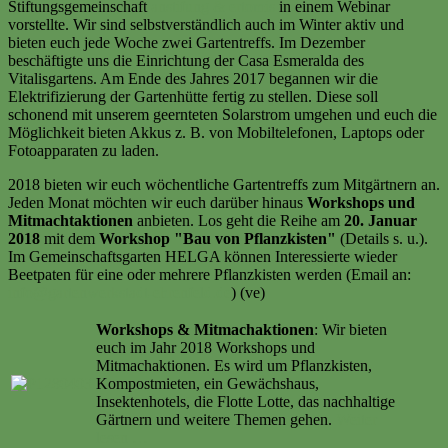
Stiftungsgemeinschaft
anstifung & ertomis
in einem Webinar
vorstellte. Wir sind selbstverständlich auch im Winter aktiv und
bieten euch jede Woche zwei Gartentreffs. Im Dezember
beschäftigte uns die Einrichtung der Casa Esmeralda des
Vitalisgartens. Am Ende des Jahres 2017 begannen wir die
Elektrifizierung der Gartenhütte fertig zu stellen. Diese soll
schonend mit unserem geernteten Solarstrom umgehen und euch die
Möglichkeit bieten Akkus z. B. von Mobiltelefonen, Laptops oder
Fotoapparaten zu laden.
2018 bieten wir euch wöchentliche Gartentreffs zum Mitgärtnern an.
Jeden Monat möchten wir euch darüber hinaus
Workshops und
Mitmachtaktionen
anbieten. Los geht die Reihe am
20. Januar
2018
mit dem
Workshop "Bau von Pflanzkisten"
(Details s. u.).
Im Gemeinschaftsgarten HELGA können Interessierte wieder
Beetpaten für eine oder mehrere Pflanzkisten werden (Email an:
info@gartenwerkstadt-ehrenfeld.de
) (ve)
Workshops & Mitmachaktionen
: Wir bieten
euch im Jahr 2018 Workshops und
Mitmachaktionen. Es wird um Pflanzkisten,
Kompostmieten, ein Gewächshaus,
Insektenhotels, die Flotte Lotte, das nachhaltige
Gärtnern und weitere Themen gehen.
Weiter
lesen …