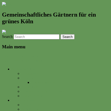
Gemeinschaftliches Gärtnern für ein
grünes Köln
Search
Main menu
Skip to primary content
Skip to secondary content
Neues & Altes
Ereignisse
Termine
Gartenkalender
Gartenbrief
Unsere Bilder & Aktivitäten
Gartenrezepte
Gartenwerkstadt
Philosophie
Mitglied werden