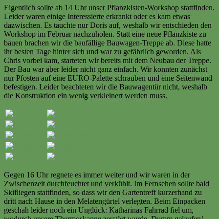
Eigentlich sollte ab 14 Uhr unser Pflanzkisten-Workshop stattfinden.
Leider waren einige Interessierte erkrankt oder es kam etwas
dazwischen. Es tauchte nur Doris auf, weshalb wir entschieden den
Workshop im Februar nachzuholen. Statt eine neue Pflanzkiste zu
bauen brachen wir die baufällige Bauwagen-Treppe ab. Diese hatte
ihr besten Tage hinter sich und war zu gefährlich geworden. Als
Chris vorbei kam, starteten wir bereits mit dem Neubau der Treppe.
Der Bau war aber leider nicht ganz einfach. Wir konnten zunächst
nur Pfosten auf eine EURO-Palette schrauben und eine Seitenwand
befestigen. Leider beachteten wir die Bauwagentür nicht, weshalb
die Konstruktion ein wenig verkleinert werden muss.
Gegen 16 Uhr regnete es immer weiter und wir waren in der
Zwischenzeit durchfeuchtet und verkühlt. Im Fernsehen sollte bald
Skifliegen stattfinden, so dass wir den Gartentreff kurzerhand zu
dritt nach Hause in den Melatengürtel verlegten. Beim Einpacken
geschah leider noch ein Unglück: Katharinas Fahrrad fiel um,
wodurch unsere Thermoskanne zerstört wurde. Dumm gelaufen!