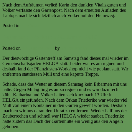
Nach dem Aufräumen verließ Karin den dunklen Vitalisgarten und
Volker verfasste den Gartenpost. Nach dem erneuten Aufladen des
Laptops machte sich letztlich auch Volker auf den Heimweg.
Posted in
Ereignisse
Regen statt Workshop 20. Januar 2018
Posted on
20. January 2018
by
Volker Ermert
Der dieswöchige Gartentreff am Samstag fand dieses mal wieder im
Gemeinschaftsgarten HELGA statt. Leider war es am regnen und
deshalb fand der Pflanzkisten-Workshop nicht wie geplant statt. Wir
entfernten stattdessen Müll und eine kaputte Treppe.
Schade, dass das Wetter an diesem Samstag kein Erbarmen mit uns
hatte. Gegen Mittag fing es an zu regnen und es war dazu recht
kühl. Katharina und Volker hatten sich kurz nach 13 Uhr in
HELGA eingefunden. Nach dem Orkan Friederike war wieder viel
Müll von einem Kontainer in den Garten geweht worden. Deshalb
machten wir uns daran den Unrat zu entfernen. Wieder half uns der
Zauberrechen und schnell war HELGA wieder sauber. Friederike
hatte zudem das Dach der Gartenhütte ein wenig aus den Angeln
gehoben.