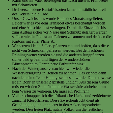
Karin und ihr Vater befestigten das Dach unseres Frühbeetes
mit Scharnieren.
Drei verschiedene Kartoffelsorten kamen im südlichen Teil
des Ackers in die Erde.
Unser Gewächshaus wurde Ende des Monats angeliefert.
Leider war es vor dem Transport etwas beschädigt worden
und eine Aluschiene ist verbogen. Damit die Einzelteile bis
zum Aufbau sicher vor Nässe und Schmutz gelagert werden,
stellten wir ein Podest aus Paletten zusammen und deckten die
Kartons mit einer Plane ab.
Wir setzten kleine Selleriepflanzen ein und hoffen, dass diese
nicht von Schnecken gefressen werden. Bei dem schönen
Frühlingswetter werden sie und die anderen Jungpflanzen
sicher bald größer und fügen der wunderschönen
Blütenpracht im Garten neue Farbtupfer hinzu.
Nach der Winterpause versuchten wir wieder die
Wasserversorgung in Betrieb zu nehmen. Das klappte dann
nachdem ein offener Hahn geschlossen wurde. Dummerweise
ist ein Rohr an unserer Zapfstelle undicht. Aus diesem Grund
müssen wir den Zulaufhahn der Wassersäule abdrehen, um
kein Wasser zu verlieren. Da muss ein Profi ran!
Volker schnappte sich die afrikanische Hacke und zerkleinerte
zunächst Kleepflanzen. Diese Zwischenfrucht dient als
Gründüngung und kann jetzt in den Acker eingearbeitet
werden. Den freien Platz nutzte Volker, um die restlichen