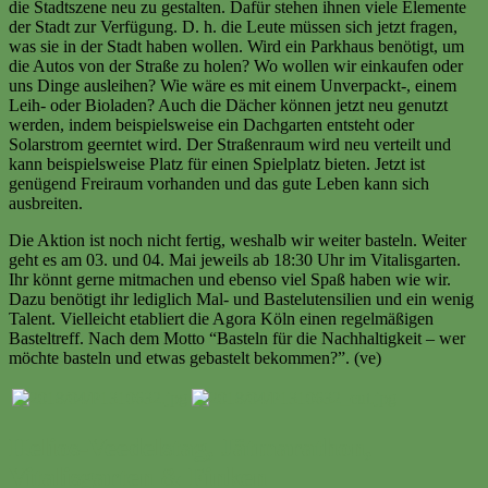
die Stadtszene neu zu gestalten. Dafür stehen ihnen viele Elemente
der Stadt zur Verfügung. D. h. die Leute müssen sich jetzt fragen,
was sie in der Stadt haben wollen. Wird ein Parkhaus benötigt, um
die Autos von der Straße zu holen? Wo wollen wir einkaufen oder
uns Dinge ausleihen? Wie wäre es mit einem Unverpackt-, einem
Leih- oder Bioladen? Auch die Dächer können jetzt neu genutzt
werden, indem beispielsweise ein Dachgarten entsteht oder
Solarstrom geerntet wird. Der Straßenraum wird neu verteilt und
kann beispielsweise Platz für einen Spielplatz bieten. Jetzt ist
genügend Freiraum vorhanden und das gute Leben kann sich
ausbreiten.
Die Aktion ist noch nicht fertig, weshalb wir weiter basteln. Weiter
geht es am 03. und 04. Mai jeweils ab 18:30 Uhr im Vitalisgarten.
Ihr könnt gerne mitmachen und ebenso viel Spaß haben wie wir.
Dazu benötigt ihr lediglich Mal- und Bastelutensilien und ein wenig
Talent. Vielleicht etabliert die Agora Köln einen regelmäßigen
Basteltreff. Nach dem Motto “Basteln für die Nachhaltigkeit – wer
möchte basteln und etwas gebastelt bekommen?”. (ve)
Helios-Veedelstag, Jätmarathon,
Vitalisgarten & Finken