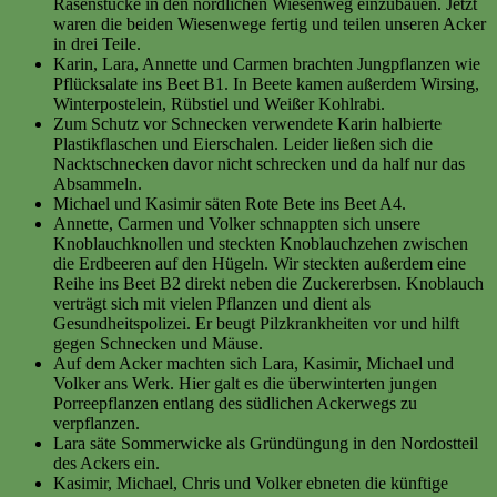
Rasenstücke in den nördlichen Wiesenweg einzubauen. Jetzt
waren die beiden Wiesenwege fertig und teilen unseren Acker
in drei Teile.
Karin, Lara, Annette und Carmen brachten Jungpflanzen wie
Pflücksalate ins Beet B1. In Beete kamen außerdem Wirsing,
Winterpostelein, Rübstiel und Weißer Kohlrabi.
Zum Schutz vor Schnecken verwendete Karin halbierte
Plastikflaschen und Eierschalen. Leider ließen sich die
Nacktschnecken davor nicht schrecken und da half nur das
Absammeln.
Michael und Kasimir säten Rote Bete ins Beet A4.
Annette, Carmen und Volker schnappten sich unsere
Knoblauchknollen und steckten Knoblauchzehen zwischen
die Erdbeeren auf den Hügeln. Wir steckten außerdem eine
Reihe ins Beet B2 direkt neben die Zuckererbsen. Knoblauch
verträgt sich mit vielen Pflanzen und dient als
Gesundheitspolizei. Er beugt Pilzkrankheiten vor und hilft
gegen Schnecken und Mäuse.
Auf dem Acker machten sich Lara, Kasimir, Michael und
Volker ans Werk. Hier galt es die überwinterten jungen
Porreepflanzen entlang des südlichen Ackerwegs zu
verpflanzen.
Lara säte Sommerwicke als Gründüngung in den Nordostteil
des Ackers ein.
Kasimir, Michael, Chris und Volker ebneten die künftige