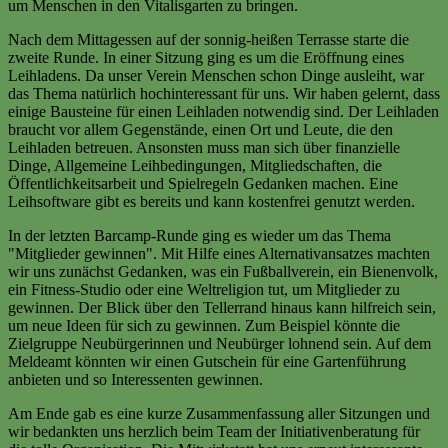
um Menschen in den Vitalisgarten zu bringen.
Nach dem Mittagessen auf der sonnig-heißen Terrasse starte die
zweite Runde. In einer Sitzung ging es um die Eröffnung eines
Leihladens. Da unser Verein Menschen schon Dinge ausleiht, war
das Thema natürlich hochinteressant für uns. Wir haben gelernt, dass
einige Bausteine für einen Leihladen notwendig sind. Der Leihladen
braucht vor allem Gegenstände, einen Ort und Leute, die den
Leihladen betreuen. Ansonsten muss man sich über finanzielle
Dinge, Allgemeine Leihbedingungen, Mitgliedschaften, die
Öffentlichkeitsarbeit und Spielregeln Gedanken machen. Eine
Leihsoftware gibt es bereits und kann kostenfrei genutzt werden.
In der letzten Barcamp-Runde ging es wieder um das Thema
"Mitglieder gewinnen". Mit Hilfe eines Alternativansatzes machten
wir uns zunächst Gedanken, was ein Fußballverein, ein Bienenvolk,
ein Fitness-Studio oder eine Weltreligion tut, um Mitglieder zu
gewinnen. Der Blick über den Tellerrand hinaus kann hilfreich sein,
um neue Ideen für sich zu gewinnen. Zum Beispiel könnte die
Zielgruppe Neubürgerinnen und Neubürger lohnend sein. Auf dem
Meldeamt könnten wir einen Gutschein für eine Gartenführung
anbieten und so Interessenten gewinnen.
Am Ende gab es eine kurze Zusammenfassung aller Sitzungen und
wir bedankten uns herzlich beim Team der Initiativenberatung für