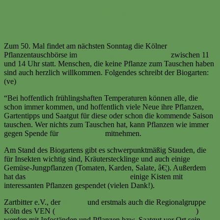
50. Kölner Pflanzentauschbörse am 06.
Mai 2018
Zum 50. Mal findet am nächsten Sonntag die Kölner
Pflanzentauschbörse im
VHS Biogarten Thurner Hof
zwischen 11
und 14 Uhr statt. Menschen, die keine Pflanze zum Tauschen haben
sind auch herzlich willkommen. Folgendes schreibt der Biogarten:
(ve)
“Bei hoffentlich frühlingshaften Temperaturen können alle, die
schon immer kommen, und hoffentlich viele Neue ihre Pflanzen,
Gartentipps und Saatgut für diese oder schon die kommende Saison
tauschen. Wer nichts zum Tauschen hat, kann Pflanzen wie immer
gegen Spende für
Zartbitter e.V.
mitnehmen.
Am Stand des Biogartens gibt es schwerpunktmäßig Stauden, die
für Insekten wichtig sind, Kräuterstecklinge und auch einige
Gemüse-Jungpflanzen (Tomaten, Karden, Salate, â€¦). Außerdem
hat das
Botanische Institut der Uni Köln
einige Kisten mit
interessanten Pflanzen gespendet (vielen Dank!).
Zartbitter e.V., der
BUND
und erstmals auch die Regionalgruppe
Köln des VEN (
Verein zur Erhaltung der Nutzpflanzenvielfalt
)
werden mit Infoständen und Pflanzen bzw. Saatgut vor Ort sein.