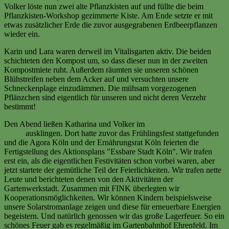
Volker löste nun zwei alte Pflanzkisten auf und füllte die beim
Pflanzkisten-Workshop gezimmerte Kiste. Am Ende setzte er mit
etwas zusätzlicher Erde die zuvor ausgegrabenen Erdbeerpflanzen
wieder ein.
Karin und Lara waren derweil im Vitalisgarten aktiv. Die beiden
schichteten den Kompost um, so dass dieser nun in der zweiten
Kompostmiete ruht. Außerdem räumten sie unseren schönen
Blühstreifen neben dem Acker auf und versuchten unsere
Schneckenplage einzudämmen. Die mühsam vorgezogenen
Pflänzchen sind eigentlich für unseren und nicht deren Verzehr
bestimmt!
Den Abend ließen Katharina und Volker im
Gemeinschaftsgarten
FINK
ausklingen. Dort hatte zuvor das Frühlingsfest stattgefunden
und die Agora Köln und der Ernährungsrat Köln feierten die
Fertigstellung des Aktionsplans "Essbare Stadt Köln". Wir trafen
erst ein, als die eigentlichen Festivitäten schon vorbei waren, aber
jetzt startete der gemütliche Teil der Feierlichkeiten. Wir trafen nette
Leute und berichteten denen von den Aktivitäten der
Gartenwerkstadt. Zusammen mit FINK überlegten wir
Kooperationsmöglichkeiten. Wir können Kindern beispielsweise
unsere Solarstromanlage zeigen und diese für erneuerbare Energien
begeistern. Und natürlich genossen wir das große Lagerfeuer. So ein
schönes Feuer gab es regelmäßig im Gartenbahnhof Ehrenfeld. Im