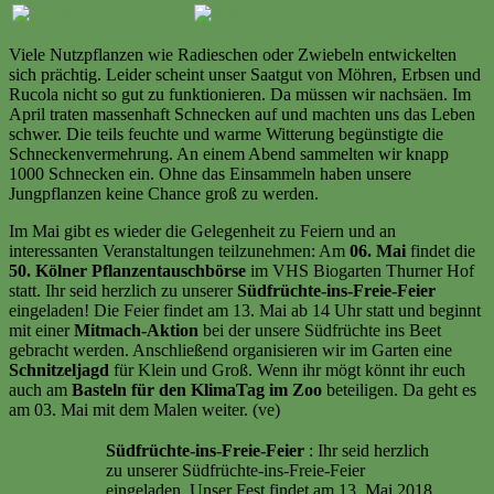
Viele Nutzpflanzen wie Radieschen oder Zwiebeln entwickelten
sich prächtig. Leider scheint unser Saatgut von Möhren, Erbsen und
Rucola nicht so gut zu funktionieren. Da müssen wir nachsäen. Im
April traten massenhaft Schnecken auf und machten uns das Leben
schwer. Die teils feuchte und warme Witterung begünstigte die
Schneckenvermehrung. An einem Abend sammelten wir knapp
1000 Schnecken ein. Ohne das Einsammeln haben unsere
Jungpflanzen keine Chance groß zu werden.
Im Mai gibt es wieder die Gelegenheit zu Feiern und an
interessanten Veranstaltungen teilzunehmen: Am
06. Mai
findet die
50. Kölner Pflanzentauschbörse
im VHS Biogarten Thurner Hof
statt. Ihr seid herzlich zu unserer
Südfrüchte-ins-Freie-Feier
eingeladen! Die Feier findet am 13. Mai ab 14 Uhr statt und beginnt
mit einer
Mitmach-Aktion
bei der unsere Südfrüchte ins Beet
gebracht werden. Anschließend organisieren wir im Garten eine
Schnitzeljagd
für Klein und Groß. Wenn ihr mögt könnt ihr euch
auch am
Basteln für den KlimaTag im Zoo
beteiligen. Da geht es
am 03. Mai mit dem Malen weiter. (ve)
Südfrüchte-ins-Freie-Feier
: Ihr seid herzlich
zu unserer Südfrüchte-ins-Freie-Feier
eingeladen. Unser Fest findet am 13. Mai 2018