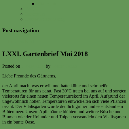
Vitalisgarten
FAQs
Impressum
Datenschutzerklärung
Post navigation
←
Previous
Next
→
LXXI. Gartenbrief Mai 2018
Posted on
1. May 2018
by
Volker Ermert
Liebe Freunde des Gärtnerns,
der April macht was er will und hatte kühle und sehr heiße
Temperaturen für uns parat. Fast 30°C traten bei uns auf und sorgten
vielerorts für einen neuen Temperaturrekord im April. Aufgrund der
ungewöhnlich hohen Temperaturen entwickelten sich viele Pflanzen
rasant. Der Vitalisgarten wurde deutlich grüner und es entstand ein
Blütenmeer. Unsere Apfelbäume blühten und weitere Büsche und
Blumen wie der Holunder und Tulpen verwandeln den Vitalisgarten
in ein bunte Oase.