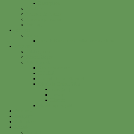
Betterplace
Vorstand
Freunde & Partner
Unsere Sponsoren
Satzung
Just Bee
Kurse
Die alte Kunst der Obstbaumveredelung
Projekte
Vitalisgarten
Kistenableger
Alte Projekte
Kinderprogramm
HELGA
Gartenbahnhof Ehrenfeld
Obsthain Grüner Weg
Rundgang
Umzug
Historie
Flüchtlingsprojekt
Facebook
Instagram
Betterplace
Kontakt
Anfahrt