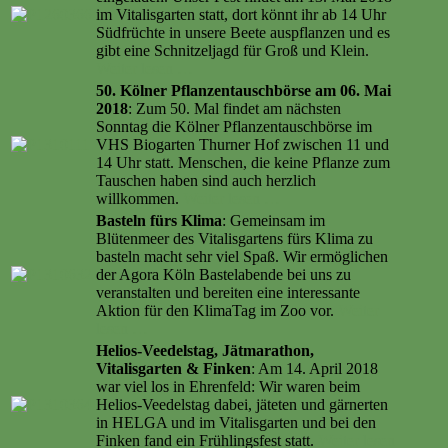
im Vitalisgarten statt, dort könnt ihr ab 14 Uhr
Südfrüchte in unsere Beete auspflanzen und es
gibt eine Schnitzeljagd für Groß und Klein.
Weiter lesen …
50. Kölner Pflanzentauschbörse am 06. Mai
2018
: Zum 50. Mal findet am nächsten
Sonntag die Kölner Pflanzentauschbörse im
VHS Biogarten Thurner Hof zwischen 11 und
14 Uhr statt. Menschen, die keine Pflanze zum
Tauschen haben sind auch herzlich
willkommen.
Weiter lesen …
Basteln fürs Klima
: Gemeinsam im
Blütenmeer des Vitalisgartens fürs Klima zu
basteln macht sehr viel Spaß. Wir ermöglichen
der Agora Köln Bastelabende bei uns zu
veranstalten und bereiten eine interessante
Aktion für den KlimaTag im Zoo vor.
Weiter
lesen …
Helios-Veedelstag, Jätmarathon,
Vitalisgarten & Finken
: Am 14. April 2018
war viel los in Ehrenfeld: Wir waren beim
Helios-Veedelstag dabei, jäteten und gärnerten
in HELGA und im Vitalisgarten und bei den
Finken fand ein Frühlingsfest statt.
Weiter lesen