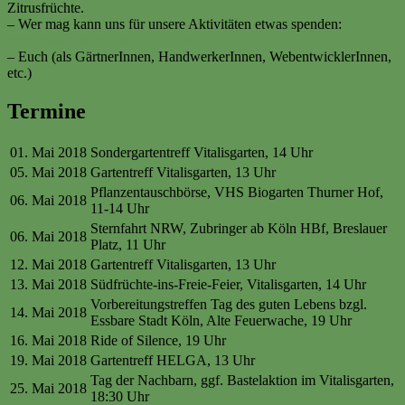
Zitrusfrüchte.
– Wer mag kann uns für unsere Aktivitäten etwas spenden:
https://www.betterplace.org/p24432
– Euch (als GärtnerInnen, HandwerkerInnen, WebentwicklerInnen,
etc.)
Termine
01. Mai 2018
Sondergartentreff Vitalisgarten, 14 Uhr
05. Mai 2018
Gartentreff Vitalisgarten, 13 Uhr
Pflanzentauschbörse, VHS Biogarten Thurner Hof,
06. Mai 2018
11-14 Uhr
Sternfahrt NRW, Zubringer ab Köln HBf, Breslauer
06. Mai 2018
Platz, 11 Uhr
12. Mai 2018
Gartentreff Vitalisgarten, 13 Uhr
13. Mai 2018
Südfrüchte-ins-Freie-Feier, Vitalisgarten, 14 Uhr
Vorbereitungstreffen Tag des guten Lebens bzgl.
14. Mai 2018
Essbare Stadt Köln, Alte Feuerwache, 19 Uhr
16. Mai 2018
Ride of Silence, 19 Uhr
19. Mai 2018
Gartentreff HELGA, 13 Uhr
Tag der Nachbarn, ggf. Bastelaktion im Vitalisgarten,
25. Mai 2018
18:30 Uhr