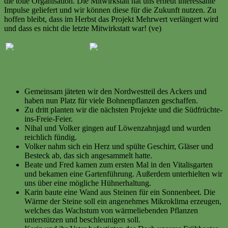
die tolle Organisation. Die Mitwirkstatt hat uns erneut interessante
Impulse geliefert und wir können diese für die Zukunft nutzen. Zu
hoffen bleibt, dass im Herbst das Projekt Mehrwert verlängert wird
und dass es nicht die letzte Mitwirkstatt war! (ve)
Das ist sonst alles passiert!
Gemeinsam jäteten wir den Nordwestteil des Ackers und
haben nun Platz für viele Bohnenpflanzen geschaffen.
Zu dritt planten wir die nächsten Projekte und die Südfrüchte-
ins-Freie-Feier.
Nihal und Volker gingen auf Löwenzahnjagd und wurden
reichlich fündig.
Volker nahm sich ein Herz und spülte Geschirr, Gläser und
Besteck ab, das sich angesammelt hatte.
Beate und Fred kamen zum ersten Mal in den Vitalisgarten
und bekamen eine Gartenführung. Außerdem unterhielten wir
uns über eine mögliche Hühnerhaltung.
Karin baute eine Wand aus Steinen für ein Sonnenbeet. Die
Wärme der Steine soll ein angenehmes Mikroklima erzeugen,
welches das Wachstum von wärmeliebenden Pflanzen
unterstützen und beschleunigen soll.