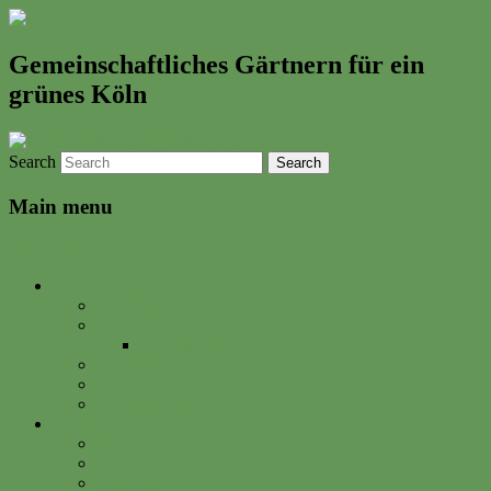
Gemeinschaftliches Gärtnern für ein
grünes Köln
Search
Main menu
Skip to primary content
Neues & Altes
Ereignisse
Termine
Gartenkalender
Gartenbrief
Unsere Bilder & Aktivitäten
Gartenrezepte
Gartenwerkstadt
Philosophie
Mitglied werden
Spenden