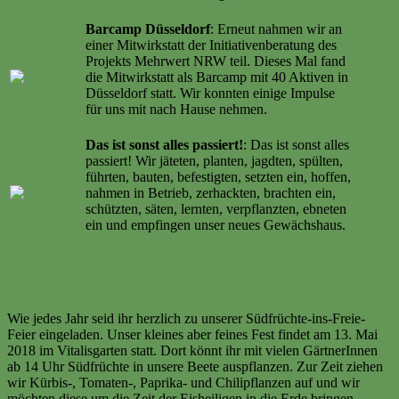
…
Barcamp Düsseldorf
: Erneut nahmen wir an
einer Mitwirkstatt der Initiativenberatung des
Projekts Mehrwert NRW teil. Dieses Mal fand
die Mitwirkstatt als Barcamp mit 40 Aktiven in
Düsseldorf statt. Wir konnten einige Impulse
für uns mit nach Hause nehmen.
Weiter lesen
…
Das ist sonst alles passiert!
: Das ist sonst alles
passiert! Wir jäteten, planten, jagdten, spülten,
führten, bauten, befestigten, setzten ein, hoffen,
nahmen in Betrieb, zerhackten, brachten ein,
schützten, säten, lernten, verpflanzten, ebneten
ein und empfingen unser neues Gewächshaus.
Weiter lesen …
Südfrüchte-ins-Freie-Feier
Wie jedes Jahr seid ihr herzlich zu unserer Südfrüchte-ins-Freie-
Feier eingeladen. Unser kleines aber feines Fest findet am 13. Mai
2018 im Vitalisgarten statt. Dort könnt ihr mit vielen GärtnerInnen
ab 14 Uhr Südfrüchte in unsere Beete auspflanzen. Zur Zeit ziehen
wir Kürbis-, Tomaten-, Paprika- und Chilipflanzen auf und wir
möchten diese um die Zeit der Eisheiligen in die Erde bringen.