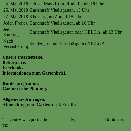
25. Mai 2018
Critical Mass Köln, Rudolfplatz, 18 Uhr
26. Mai 2018
Gartentreff Vitalisgarten, 13 Uhr
27. Mai 2018
KlimaTag im Zoo, 9-18 Uhr
Jeden Freitag
Gartentreff Vitalisgarten, ab 16 Uhr
Jeden
Gartentreff Vitalisgarten oder HELGA, ab 13 Uhr
Samstag
Nach
Sondergartentreffs Vitalisgarten/HELGA
Vereinbarung
Unsere Internetseite.
www.gartenwerkstadt-ehrenfeld.de
Betterplace.
https://www.betterplace.org/p24432
Facebook.
www.facebook.com/gartenwerkstadt
Informationen zum Gartenbrief.
gartenbrief@gartenwerkstadt-
ehrenfeld.de
Kinderprogramm.
kinderprogramm@gartenwerkstadt-ehrenfeld.de
Gartnerische Planung.
pflanzgruppe@gartenwerkstadt-
ehrenfeld.de
Allgemeine Anfragen.
info@gartenwerkstadt-ehrenfeld.de
Abmeldung vom Gartenbrief.
Email an
gartenbrief@gartenwerkstadt-ehrenfeld.de
This entry was posted in
Gartenbrief
by
Volker Ermert
. Bookmark
the
permalink
.
Impressum