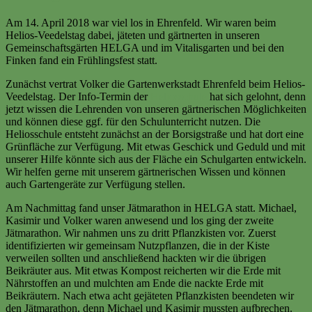
Am 14. April 2018 war viel los in Ehrenfeld. Wir waren beim
Helios-Veedelstag dabei, jäteten und gärtnerten in unseren
Gemeinschaftsgärten HELGA und im Vitalisgarten und bei den
Finken fand ein Frühlingsfest statt.
Zunächst vertrat Volker die Gartenwerkstadt Ehrenfeld beim Helios-
Veedelstag. Der Info-Termin der
Heliosschule
hat sich gelohnt, denn
jetzt wissen die Lehrenden von unseren gärtnerischen Möglichkeiten
und können diese ggf. für den Schulunterricht nutzen. Die
Heliosschule entsteht zunächst an der Borsigstraße und hat dort eine
Grünfläche zur Verfügung. Mit etwas Geschick und Geduld und mit
unserer Hilfe könnte sich aus der Fläche ein Schulgarten entwickeln.
Wir helfen gerne mit unserem gärtnerischen Wissen und können
auch Gartengeräte zur Verfügung stellen.
Am Nachmittag fand unser Jätmarathon in HELGA statt. Michael,
Kasimir und Volker waren anwesend und los ging der zweite
Jätmarathon. Wir nahmen uns zu dritt Pflanzkisten vor. Zuerst
identifizierten wir gemeinsam Nutzpflanzen, die in der Kiste
verweilen sollten und anschließend hackten wir die übrigen
Beikräuter aus. Mit etwas Kompost reicherten wir die Erde mit
Nährstoffen an und mulchten am Ende die nackte Erde mit
Beikräutern. Nach etwa acht gejäteten Pflanzkisten beendeten wir
den Jätmarathon, denn Michael und Kasimir mussten aufbrechen.