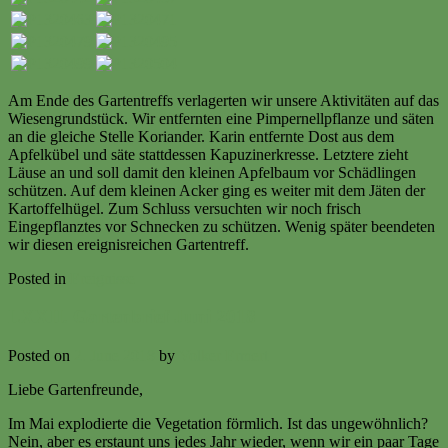
Am Ende des Gartentreffs verlagerten wir unsere Aktivitäten auf das
Wiesengrundstück. Wir entfernten eine Pimpernellpflanze und säten
an die gleiche Stelle Koriander. Karin entfernte Dost aus dem
Apfelkübel und säte stattdessen Kapuzinerkresse. Letztere zieht
Läuse an und soll damit den kleinen Apfelbaum vor Schädlingen
schützen. Auf dem kleinen Acker ging es weiter mit dem Jäten der
Kartoffelhügel. Zum Schluss versuchten wir noch frisch
Eingepflanztes vor Schnecken zu schützen. Wenig später beendeten
wir diesen ereignisreichen Gartentreff.
Posted in
Ereignisse
LXXII. Gartenbrief Juni 2018
Posted on
2. June 2018
by
Volker Ermert
Liebe Gartenfreunde,
Im Mai explodierte die Vegetation förmlich. Ist das ungewöhnlich?
Nein, aber es erstaunt uns jedes Jahr wieder, wenn wir ein paar Tage