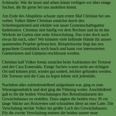
Schüsseln. Wie ihr lesen und sehen könnt verfügen wir über einige
Sachen, die ihr gerne bei uns ausleihen könnt.
Am Ende des Abspülens schaute zum ersten Mal Christian bei uns
vorbei. Volker führte Christian zunächst durch den
Schrebergartenteil und erklärte wie unser Gemeinschaftsgarten
funktioniert. Christian sitzt häufig vor dem Rechner und da ist das
Werkeln im Garten eine nette Abwechslung. Das wäre doch auch
etwas für euch, oder? Wir könnten viele helfende Hände für unsere
spannenden Projekte gebrauchen. Beispielsweise liegt das neu
gepachtete Grundstück noch brach und kann von interessierten
Gärtnerinnen und Gärtnern erschlossen werden.
Christian half Volker fortan zunächst beim Aufräumen der Terrasse
und der Casa Esmeralda. Einige Sachen waren nicht am richtigen
Ort und können jetzt, wieder gut sortiert, leichter gefunden werden.
Die Terrasse und die Casa zu fegen lohnte sich jedenfalls.
Nachdem alles zufriedenstellend aufgeräumt war, ging es zum
Wiesengrundstück und dort ging die Führung weiter. Anschließend
galt es für die beiden Verschalungen fürs Betonfundament des
Gewächshauses zu erstellen. Dazu sägten die beiden etwa 30 cm
lange Stücke aus Holzresten und schraubten diese an eine Latte. Die
Verschalung steckte Volker ins größte Loch des Gewächshauses.
Für die zweite Verschalung nutzten die beiden unsere neue