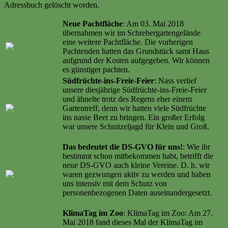
Adressbuch gelöscht worden.
Neue Pachtfläche
: Am 03. Mai 2018
übernahmen wir im Schrebergartengelände
eine weitere Pachtfläche. Die vorherigen
Pachtenden hatten das Grundstück samt Haus
aufgrund der Kosten aufgegeben. Wir können
es günstiger pachten.
Weiter lesen …
Südfrüchte-ins-Freie-Feier
: Nass verlief
unsere diesjährige Südfrüchte-ins-Freie-Feier
und ähnelte trotz des Regens eher einem
Gartentreff, denn wir hatten viele Südfrüchte
ins nasse Beet zu bringen. Ein großer Erfolg
war unsere Schnitzeljagd für Klein und Groß.
Weiter lesen …
Das bedeutet die DS-GVO für uns!
: Wie ihr
bestimmt schon mitbekommen habt, betrifft die
neue DS-GVO auch kleine Vereine. D. h. wir
waren gezwungen aktiv zu werden und haben
uns intensiv mit dem Schutz von
personenbezogenen Daten auseinandergesetzt.
Weiter lesen …
KlimaTag im Zoo
: KlimaTag im Zoo: Am 27.
Mai 2018 fand dieses Mal der KlimaTag im