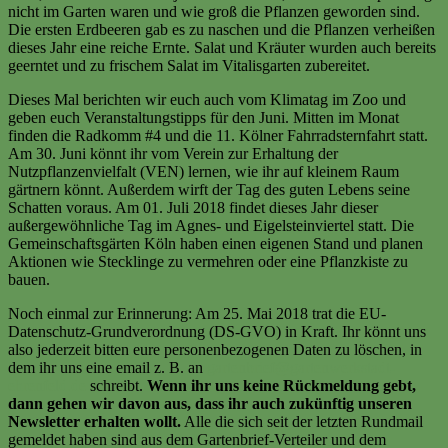
nicht im Garten waren und wie groß die Pflanzen geworden sind.
Die ersten Erdbeeren gab es zu naschen und die Pflanzen verheißen
dieses Jahr eine reiche Ernte. Salat und Kräuter wurden auch bereits
geerntet und zu frischem Salat im Vitalisgarten zubereitet.
Dieses Mal berichten wir euch auch vom Klimatag im Zoo und
geben euch Veranstaltungstipps für den Juni. Mitten im Monat
finden die Radkomm #4 und die 11. Kölner Fahrradsternfahrt statt.
Am 30. Juni könnt ihr vom Verein zur Erhaltung der
Nutzpflanzenvielfalt (VEN) lernen, wie ihr auf kleinem Raum
gärtnern könnt. Außerdem wirft der Tag des guten Lebens seine
Schatten voraus. Am 01. Juli 2018 findet dieses Jahr dieser
außergewöhnliche Tag im Agnes- und Eigelsteinviertel statt. Die
Gemeinschaftsgärten Köln haben einen eigenen Stand und planen
Aktionen wie Stecklinge zu vermehren oder eine Pflanzkiste zu
bauen.
Noch einmal zur Erinnerung: Am 25. Mai 2018 trat die EU-
Datenschutz-Grundverordnung (DS-GVO) in Kraft. Ihr könnt uns
also jederzeit bitten eure personenbezogenen Daten zu löschen, in
dem ihr uns eine email z. B. an
gartenbrief@gartenwerkstadt-
ehrenfeld.de
schreibt.
Wenn ihr uns keine Rückmeldung gebt,
dann gehen wir davon aus, dass ihr auch zukünftig unseren
Newsletter erhalten wollt.
Alle die sich seit der letzten Rundmail
gemeldet haben sind aus dem Gartenbrief-Verteiler und dem