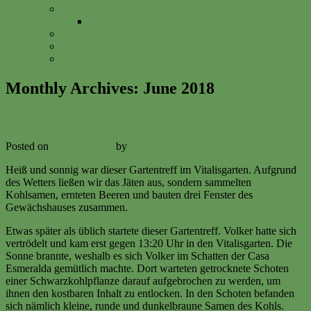
Anfahrt
Vitalisgarten
FAQs
Impressum
Datenschutzerklärung
Monthly Archives:
June 2018
Samen, Beeren & Fenster 30. Juni 2018
Posted on
30. June 2018
by
Volker Ermert
Heiß und sonnig war dieser Gartentreff im Vitalisgarten. Aufgrund
des Wetters ließen wir das Jäten aus, sondern sammelten
Kohlsamen, ernteten Beeren und bauten drei Fenster des
Gewächshauses zusammen.
Etwas später als üblich startete dieser Gartentreff. Volker hatte sich
vertrödelt und kam erst gegen 13:20 Uhr in den Vitalisgarten. Die
Sonne brannte, weshalb es sich Volker im Schatten der Casa
Esmeralda gemütlich machte. Dort warteten getrocknete Schoten
einer Schwarzkohlpflanze darauf aufgebrochen zu werden, um
ihnen den kostbaren Inhalt zu entlocken. In den Schoten befanden
sich nämlich kleine, runde und dunkelbraune Samen des Kohls.