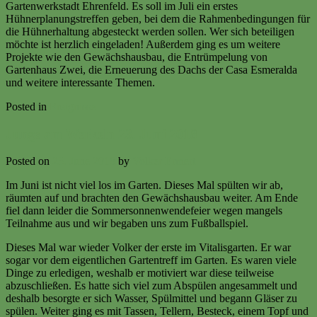
Gartenwerkstadt Ehrenfeld. Es soll im Juli ein erstes
Hühnerplanungstreffen geben, bei dem die Rahmenbedingungen für
die Hühnerhaltung abgesteckt werden sollen. Wer sich beteiligen
möchte ist herzlich eingeladen! Außerdem ging es um weitere
Projekte wie den Gewächshausbau, die Entrümpelung von
Gartenhaus Zwei, die Erneuerung des Dachs der Casa Esmeralda
und weitere interessante Themen.
Posted in
Ereignisse
Jungs am Werkeln 23. Juni 2018
Posted on
23. June 2018
by
Volker Ermert
Im Juni ist nicht viel los im Garten. Dieses Mal spülten wir ab,
räumten auf und brachten den Gewächshausbau weiter. Am Ende
fiel dann leider die Sommersonnenwendefeier wegen mangels
Teilnahme aus und wir begaben uns zum Fußballspiel.
Dieses Mal war wieder Volker der erste im Vitalisgarten. Er war
sogar vor dem eigentlichen Gartentreff im Garten. Es waren viele
Dinge zu erledigen, weshalb er motiviert war diese teilweise
abzuschließen. Es hatte sich viel zum Abspülen angesammelt und
deshalb besorgte er sich Wasser, Spülmittel und begann Gläser zu
spülen. Weiter ging es mit Tassen, Tellern, Besteck, einem Topf und