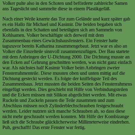
Volker pulte also in den Schoten und beförderte zahlreiche Samen
ans Tageslicht und sammelte diese in einem Plastikgefäß.
Nach einer Weile knarrte das Tor zum Gelände und kurz später gab
es ein Hallo für Michael und Kasimir. Die beiden begaben sich
ebenfalls in den Schatten und beteiligten sich am Sammeln von
Kohlsamen. Volker beschäftigte sich derweil mit dem
Zusammenbau eines Gewächshausfensters. Ein Fenster hatte
tagszuvor bereits Katharina zusammengebaut. Jetzt war es also an
Volker die Einzelteile sinnvoll zusammenzufügen. Der Bau startete
mit dem Anbringen der U-Dichtung 2000. Die Dichtung musste an
den Ecken auf Gehrung geschnitten werden, was nicht ganz einfach
war. Als nächstes half Kasimir Volker beim Anbringen zweier
Fensterrahmenteile. Diese mussten oben und unten mittig auf die
Dichtung gesteckt werden. Es folgte der kniffeligste Teil des
Zusammenbaus. Jetzt mussten die beiden Seiten des Fensterrahmens
eingefügt werden. Dies geschieht mit Hilfe von Verbindungsteilen
und die Ecken müssen mit Silikon abgedichtet werden. Mit etwas
Ruckeln und Zuckeln passen die Teile zusammen und zum
Abschluss müssen noch Zylinderblechschrauben festgeschraubt
werden. Leider nutzten sich manche Schrauben ab, so dass diese
nicht mehr geschraubt werden konnten. Mit Hilfe der Kombizange
ließ sich die Schraube glücklicherweise Millimeterweise eindrehen.
Puh, geschafft! Das erste Fenster war fertig.