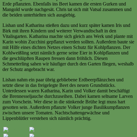
Erde pflanzten. Ebenfalls ins Beet kamen die ersten Gurken und
Mangold wurde nachgesät. Chris tat sich mit Vatsal zusammen und
die beiden unterhielten sich ausgiebig.
Lishan und Katharina stießen dazu und kurz später kamen Iris und
Birk mit ihren Kindern und weiterer Verwandtschaft in den
Vitalisgarten. Katharina machte sich gleich ans Werk und plante mit
Karin wohin Zucchini gepflanzt werden sollten. Außerdem baute sie
mit Hilfe eines dichten Netzes einen Schutz für Kohlpflanzen. Der
Kohlweißling setzt nämlich gerne seine Eier in Kohlpflanzen und
die geschlüpften Raupen fressen dann fröhlich. Diesen
Schmetterling sahen wir häufiger durch den Garten fliegen, weshalb
der Schutz angebracht war.
Lishan nahm ein paar übrig gebliebene Erdbeerpflänzchen und
setzte diese in das freigelegte Beet des neuen Grundstücks.
Unterdessen waren Katharina, Karin und Volker damit beschäftigt
die Brennesseljauche durchzuseihen. Dabei kamen seltsame Larven
zum Vorschein. Wer diese in die stinkende Brühe legt muss hart
gesotten sein. Außerdem pflanzte Volker junge Basilikumpflanzen
zwischen unsere Tomaten. Nachtschattengewächse und
Lippenblütler verstehen sich nämlich prächtig.