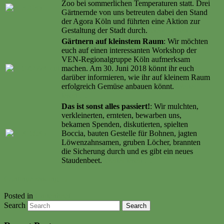
Zoo bei sommerlichen Temperaturen statt. Drei
Gärtnernde von uns betreuten dabei den Stand
der Agora Köln und führten eine Aktion zur
Gestaltung der Stadt durch.
Weiter lesen …
Gärtnern auf kleinstem Raum
: Wir möchten
euch auf einen interessanten Workshop der
VEN-Regionalgruppe Köln aufmerksam
machen. Am 30. Juni 2018 könnt ihr euch
darüber informieren, wie ihr auf kleinem Raum
erfolgreich Gemüse anbauen könnt.
Weiter
lesen …
Das ist sonst alles passiert!
: Wir mulchten,
verkleinerten, ernteten, bewarben uns,
bekamen Spenden, diskutierten, spielten
Boccia, bauten Gestelle für Bohnen, jagten
Löwenzahnsamen, gruben Löcher, brannten
die Sicherung durch und es gibt ein neues
Staudenbeet.
Weiter lesen …
Continue reading
→
Posted in
Gartenbrief
Search