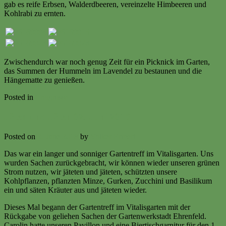
gab es reife Erbsen, Walderdbeeren, vereinzelte Himbeeren und
Kohlrabi zu ernten.
Zwischendurch war noch genug Zeit für ein Picknick im Garten,
das Summen der Hummeln im Lavendel zu bestaunen und die
Hängematte zu genießen.
Posted in
Ereignisse
Jäten und Jäten 02. Juni 2018
Posted on
2. June 2018
by
Volker Ermert
Das war ein langer und sonniger Gartentreff im Vitalisgarten. Uns
wurden Sachen zurückgebracht, wir können wieder unseren grünen
Strom nutzen, wir jäteten und jäteten, schützten unsere
Kohlpflanzen, pflanzten Minze, Gurken, Zucchini und Basilikum
ein und säten Kräuter aus und jäteten wieder.
Dieses Mal begann der Gartentreff im Vitalisgarten mit der
Rückgabe von geliehen Sachen der Gartenwerkstadt Ehrenfeld.
Carolin hatte unseren Pavillon und eine Biertischgarnitur für den 1.