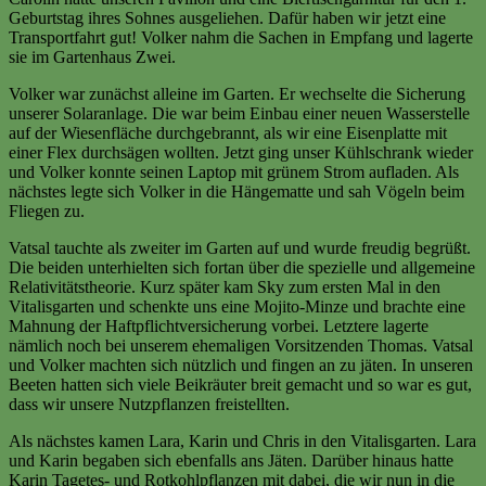
Geburtstag ihres Sohnes ausgeliehen. Dafür haben wir jetzt eine
Transportfahrt gut! Volker nahm die Sachen in Empfang und lagerte
sie im Gartenhaus Zwei.
Volker war zunächst alleine im Garten. Er wechselte die Sicherung
unserer Solaranlage. Die war beim Einbau einer neuen Wasserstelle
auf der Wiesenfläche durchgebrannt, als wir eine Eisenplatte mit
einer Flex durchsägen wollten. Jetzt ging unser Kühlschrank wieder
und Volker konnte seinen Laptop mit grünem Strom aufladen. Als
nächstes legte sich Volker in die Hängematte und sah Vögeln beim
Fliegen zu.
Vatsal tauchte als zweiter im Garten auf und wurde freudig begrüßt.
Die beiden unterhielten sich fortan über die spezielle und allgemeine
Relativitätstheorie. Kurz später kam Sky zum ersten Mal in den
Vitalisgarten und schenkte uns eine Mojito-Minze und brachte eine
Mahnung der Haftpflichtversicherung vorbei. Letztere lagerte
nämlich noch bei unserem ehemaligen Vorsitzenden Thomas. Vatsal
und Volker machten sich nützlich und fingen an zu jäten. In unseren
Beeten hatten sich viele Beikräuter breit gemacht und so war es gut,
dass wir unsere Nutzpflanzen freistellten.
Als nächstes kamen Lara, Karin und Chris in den Vitalisgarten. Lara
und Karin begaben sich ebenfalls ans Jäten. Darüber hinaus hatte
Karin Tagetes- und Rotkohlpflanzen mit dabei, die wir nun in die