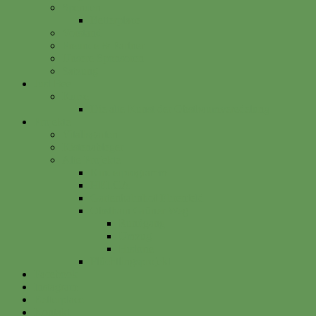
Spenden
Betterplace
Vorstand
Freunde & Partner
Unsere Sponsoren
Satzung
Just Bee
Kurse
Die alte Kunst der Obstbaumveredelung
Projekte
Vitalisgarten
Kistenableger
Alte Projekte
Kinderprogramm
HELGA
Gartenbahnhof Ehrenfeld
Obsthain Grüner Weg
Rundgang
Umzug
Historie
Flüchtlingsprojekt
Facebook
Instagram
Betterplace
Kontakt