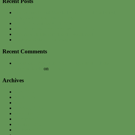
Recent Posts
Der Wonne-Monat Mai startet durch – mit Gartenfest,
Jungpflanzen und frischer Ernte
CXIX. Gartenbrief April 2026
Südfrüchte-ins-Freie-Feier am 10.05.2026
Interview zu unserem neuen Lasagnebeet
Gartenwerkstadt – Backstage
Recent Comments
Urban gardening Tour bei der Expedition Colonia |
davednb.koeln
on
Umzug
Archives
May 2026
April 2026
March 2026
February 2026
December 2025
November 2025
October 2025
September 2025