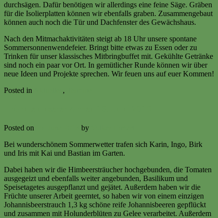
durchsägen. Dafür benötigen wir allerdings eine feine Säge. Gräben
für die Isolierplatten können wir ebenfalls graben. Zusammengebaut
können auch noch die Tür und Dachfenster des Gewächshaus.
Nach den Mitmachaktivitäten steigt ab 18 Uhr unsere spontane
Sommersonnenwendefeier. Bringt bitte etwas zu Essen oder zu
Trinken für unser klassisches Mitbringbuffet mit. Gekühlte Getränke
sind noch ein paar vor Ort. In gemütlicher Runde können wir über
neue Ideen und Projekte sprechen. Wir feuen uns auf euer Kommen!
Posted in
Aktuelles
,
Termine
Früchte unserer Arbeit 16. Juni 2018
Posted on
16. June 2018
by
Volker Ermert
Bei wunderschönem Sommerwetter trafen sich Karin, Ingo, Birk
und Iris mit Kai und Bastian im Garten.
Dabei haben wir die Himbeersträucher hochgebunden, die Tomaten
ausgegeizt und ebenfalls weiter angebunden, Basilikum und
Speisetagetes ausgepflanzt und gejätet. Außerdem haben wir die
Früchte unserer Arbeit geerntet, so haben wir von einem einzigen
Johannisbeerstrauch 1,3 kg schöne reife Johannisbeeren gepflückt
und zusammen mit Holunderblüten zu Gelee verarbeitet. Außerdem