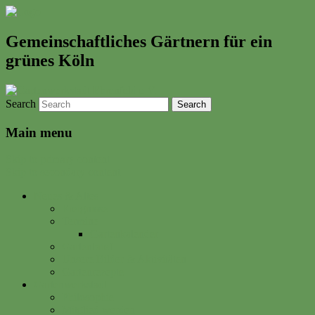
Gemeinschaftliches Gärtnern für ein
grünes Köln
Search
Main menu
Skip to primary content
Skip to secondary content
Neues & Altes
Ereignisse
Termine
Gartenkalender
Gartenbrief
Unsere Bilder & Aktivitäten
Gartenrezepte
Gartenwerkstadt
Philosophie
Mitglied werden