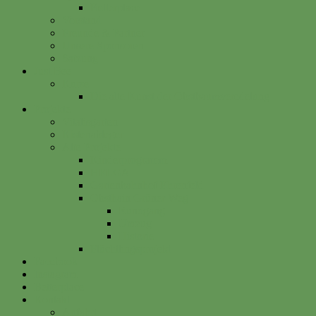
Betterplace
Vorstand
Freunde & Partner
Unsere Sponsoren
Satzung
Just Bee
Kurse
Die alte Kunst der Obstbaumveredelung
Projekte
Vitalisgarten
Kistenableger
Alte Projekte
Kinderprogramm
HELGA
Gartenbahnhof Ehrenfeld
Obsthain Grüner Weg
Rundgang
Umzug
Historie
Flüchtlingsprojekt
Facebook
Instagram
Betterplace
Kontakt
Anfahrt