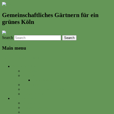
Gemeinschaftliches Gärtnern für ein
grünes Köln
Search
Main menu
Skip to primary content
Neues & Altes
Ereignisse
Termine
Gartenkalender
Gartenbrief
Unsere Bilder & Aktivitäten
Gartenrezepte
Gartenwerkstadt
Philosophie
Mitglied werden
Spenden