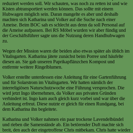
reduziert werden soll. Wir schauten, was noch zu retten ist und wie
Kisten abtransportiert werden können. Das sollte mit einem
Hubwagen möglich sein. Daran mangelte es aber und deshalb
machten sich Katharina und Volker auf die Suche nach einer
Ameise. Beim BOC sah es schlecht aus denn da soll Personal auf
die Ameise aufpassen. Bei RS Möbel wurden wir aber fündig und
der Geschäftsführer sagte uns die Nutzung deren Handhubwagen
zu.
Wegen der Mission waren die beiden also etwas später als üblich im
Vitalisgarten. Katharina jätete zunächst beim Porree und häufelte
diesen an. Sie gab unseren Paprikapflänzchen Kompost und
entfernte weitere Ringelblumen.
Volker erstellte unterdessen eine Anleitung für eine Gartenführung
und für Solarstrom im Vitalisgarten. Wir hatten nämlich der
interreligiösen Naturschutzwoche eine Führung versprochen. Die
wird jetzt Ingo übernehmen, da Volker aus privaten Gründen
verhindert ist. Ingo kam auch gleich kurz vorbei und war über die
Anleitung erfreut. Diese nutzte er gleich für einen Rundgang, bei
dem Katharina ihn begleitete.
Katharina und Volker nahmen ein paar trockene Lavendelbündel
und rieben die Samenstände ab. Ein betörender Duft machte sich
breit, den auch der eingetroffene Chris mitbekam. Chris hatte wieder