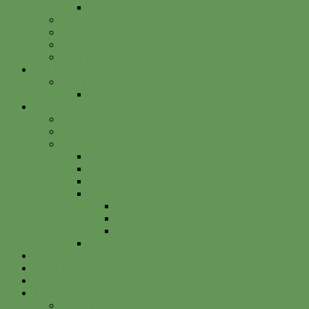
Betterplace
Vorstand
Freunde & Partner
Unsere Sponsoren
Satzung
Just Bee
Kurse
Die alte Kunst der Obstbaumveredelung
Projekte
Vitalisgarten
Kistenableger
Alte Projekte
Kinderprogramm
HELGA
Gartenbahnhof Ehrenfeld
Obsthain Grüner Weg
Rundgang
Umzug
Historie
Flüchtlingsprojekt
Facebook
Instagram
Betterplace
Kontakt
Anfahrt