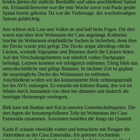
beiden jäteten die südliche Beethälfte und säten anschließend Spinat
ein. Erstaunlicherweise war der eine Woche zuvor von Paula gesäte
Spinat bereits gekeimt. Da war die Vorhersage, des wuchsfreudigen
Spinats goldrichtig.
Jure schloss sich Lara und Volker an und half beim Fegen. Die drei
waren nun über dem Wohnraum der Casa angelangt. Katharina
brachte im Wohnraum empfindliche Sachen in Sicherheit, denn über
der Decke wurde jetzt gefegt. Die Decke zeigte allerdings etliche
Lücken, weshalb Sägespäne und Bitumen durch die Lücken fielen.
Auf den Verschalungsbrettern war nämlich vorher Dachpappe
befestigt. Letztere konnten wir erfolgreich entfernen. Übrig blieb das
umweltschädliche und giftige Bitumen. In nächster Zeit ist geplant
die ursprüngliche Decke des Wohnraums zu entfernen.
Anschließend wollen wir das kontaminierte Holz ordnungsgemäß
bei der AVG entsorgen. Es entsteht ein höherer Raum, den wir im
Winter durch Jutematten von oben her dämmen und dadurch die
benötigte Heizenergie verringern.
Birk kam mit Bastian und Kai in unseren Gemeinschaftsgarten. Die
drei fegten die heruntergefallenen Teile im Wohnraum der Casa
Esmeralda zusammen. Ansonsten bastelten die Jungs ein Quartett.
Karin P. schaute ebenfalls vorbei und betrachtete mit Neugier die
Aktivitäten an der Casa Esmeralda. Als gelernte Architektin