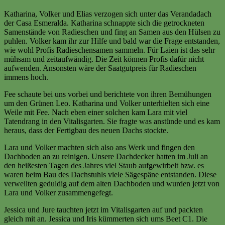
Katharina, Volker und Elias verzogen sich unter das Verandadach
der Casa Esmeralda. Katharina schnappte sich die getrockneten
Samenstände von Radieschen und fing an Samen aus den Hülsen zu
puhlen. Volker kam ihr zur Hilfe und bald war die Frage entstanden,
wie wohl Profis Radieschensamen sammeln. Für Laien ist das sehr
mühsam und zeitaufwändig. Die Zeit können Profis dafür nicht
aufwenden. Ansonsten wäre der Saatgutpreis für Radieschen
immens hoch.
Fee schaute bei uns vorbei und berichtete von ihren Bemühungen
um den Grünen Leo. Katharina und Volker unterhielten sich eine
Weile mit Fee. Nach eben einer solchen kam Lara mit viel
Tatendrang in den Vitalisgarten. Sie fragte was anstünde und es kam
heraus, dass der Fertigbau des neuen Dachs stockte.
Lara und Volker machten sich also ans Werk und fingen den
Dachboden an zu reinigen. Unsere Dachdecker hatten im Juli an
den heißesten Tagen des Jahres viel Staub aufgewirbelt bzw. es
waren beim Bau des Dachstuhls viele Sägespäne entstanden. Diese
verweilten geduldig auf dem alten Dachboden und wurden jetzt von
Lara und Volker zusammengefegt.
Jessica und Jure tauchten jetzt im Vitalisgarten auf und packten
gleich mit an. Jessica und Iris kümmerten sich ums Beet C1. Die