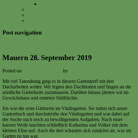
Vitalisgarten
FAQs
Impressum
Datenschutzerklärung
Post navigation
←
Previous
Next
→
Mauern 28. September 2019
Posted on
28. September 2019
by
Volker Ermert
Mit viel Tatendrang ging es in diesem Gartentreff mit den
Dacharbeiten weiter. Wir fegten den Dachboden und fingen an die
nördliche Giebelseite zuzumauern. Darüber hinaus jäteten wir im
Gewächshaus und ernteten Südfrüchte.
Iris war die erste Gärtnerin im Vitalisgarten. Sie nahm sich unser
Gartenbuch und durchstreifte den Vitalisgarten und war dabei auf
der Suche nach noch zu bewältigenden Aufgaben. Nach einer
kurzen Weile tauchten schließlich Katharina und Volker mit dem
kleinen Elias auf. Auch die drei schauten sich zunächst an, was im
Garten zu tun war.