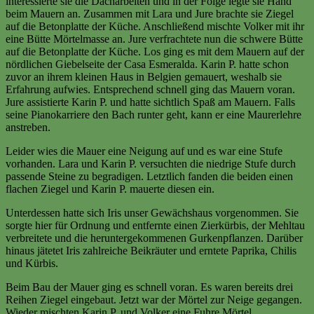
interessierte sie die Dacharbeiten und in der Folge legte sie Hand
beim Mauern an. Zusammen mit Lara und Jure brachte sie Ziegel
auf die Betonplatte der Küche. Anschließend mischte Volker mit ihr
eine Bütte Mörtelmasse an. Jure verfrachtete nun die schwere Bütte
auf die Betonplatte der Küche. Los ging es mit dem Mauern auf der
nördlichen Giebelseite der Casa Esmeralda. Karin P. hatte schon
zuvor an ihrem kleinen Haus in Belgien gemauert, weshalb sie
Erfahrung aufwies. Entsprechend schnell ging das Mauern voran.
Jure assistierte Karin P. und hatte sichtlich Spaß am Mauern. Falls
seine Pianokarriere den Bach runter geht, kann er eine Maurerlehre
anstreben.
Leider wies die Mauer eine Neigung auf und es war eine Stufe
vorhanden. Lara und Karin P. versuchten die niedrige Stufe durch
passende Steine zu begradigen. Letztlich fanden die beiden einen
flachen Ziegel und Karin P. mauerte diesen ein.
Unterdessen hatte sich Iris unser Gewächshaus vorgenommen. Sie
sorgte hier für Ordnung und entfernte einen Zierkürbis, der Mehltau
verbreitete und die heruntergekommenen Gurkenpflanzen. Darüber
hinaus jätetet Iris zahlreiche Beikräuter und erntete Paprika, Chilis
und Kürbis.
Beim Bau der Mauer ging es schnell voran. Es waren bereits drei
Reihen Ziegel eingebaut. Jetzt war der Mörtel zur Neige gegangen.
Wieder mischten Karin P. und Volker eine Fuhre Mörtel.