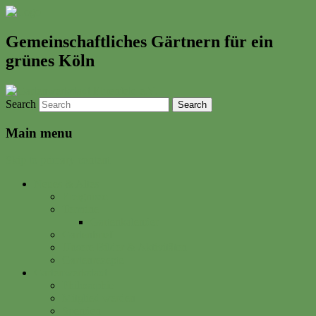
Gemeinschaftliches Gärtnern für ein
grünes Köln
Search
Main menu
Skip to primary content
Neues & Altes
Ereignisse
Termine
Gartenkalender
Gartenbrief
Unsere Bilder & Aktivitäten
Gartenrezepte
Gartenwerkstadt
Philosophie
Mitglied werden
Spenden