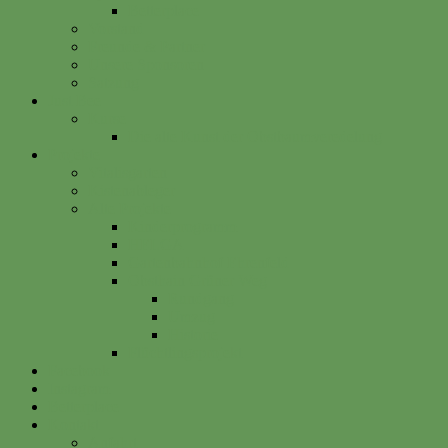
Betterplace
Vorstand
Freunde & Partner
Unsere Sponsoren
Satzung
Just Bee
Kurse
Die alte Kunst der Obstbaumveredelung
Projekte
Vitalisgarten
Kistenableger
Alte Projekte
Kinderprogramm
HELGA
Gartenbahnhof Ehrenfeld
Obsthain Grüner Weg
Rundgang
Umzug
Historie
Flüchtlingsprojekt
Facebook
Instagram
Betterplace
Kontakt
Anfahrt