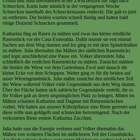
Ursula und Julia übernahmen in der Zwischenzeit die Jagd nach
Schnecken. Karin hatte nämlich in der vergangenen Woche
Schnecken innerhalb des Schneckenzauns entdeckt. Die galt es jetzt
zu entfernen. Die beiden wurden schnell fündig und hatten bald
einige Dutzend Schnecken gesammelt.
Katharina fing an Rasen zu mähen und zwar das kleine nördliche
Rasenstück vor der Casa Esmeralda. Dafür musste sie erst einmal
Sachen aus dem Weg räumen und los ging es mit dem Spindelmäher
zu mähen. Julia übernahm das Mähen des südlichen Rasenstücks
und legte anschließend eine Pause ein. Volker überredete Julia
schließlich die restlichen Rasenstücke zu mähen. Zunächst mähten
die beiden die Wiese vor dem Gartenhaus Zwei und danach die
kleine Ecke vor dem Schuppen. Weiter ging es für die beiden auf
unser Wiesengrundstück. Julia mähte zunächst den nördlichen Teil
der Wiese während Volker viele Gegenstände aus dem Weg räumte.
Über der Fläche hatten sich zahlreiche Gegenstände verteilt, die es
für Volker galt an deren ursprünglichen Platz zu bringen. Mitten im
Mähen schauten Katharina und Dagmar mit Birnenstückchen
vorbei. Wir hatten aus unserer Kübelpflanze eine Birne geerntet und
diese reifte nun goldgelb und schmeckte hervorragend. Nach der
verkosteten Birne erntete Katharina Zucchini.
Julia hatte nun die Energie verloren und Volker übernahm das
Mähen von weiteren Flächen im südlicheren Teil des Grundstücks.
Am Ende schaute Joshua zum ersten Mal bei uns vorbei und er half