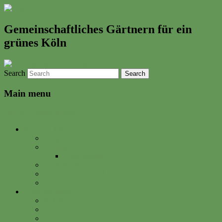
Gemeinschaftliches Gärtnern für ein
grünes Köln
Search
Main menu
Skip to primary content
Neues & Altes
Ereignisse
Termine
Gartenkalender
Gartenbrief
Unsere Bilder & Aktivitäten
Gartenrezepte
Gartenwerkstadt
Philosophie
Mitglied werden
Spenden