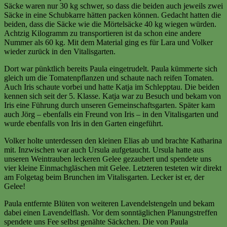
Säcke waren nur 30 kg schwer, so dass die beiden auch jeweils zwei
Säcke in eine Schubkarre hätten packen können. Gedacht hatten die
beiden, dass die Säcke wie die Mörtelsäcke 40 kg wiegen würden.
Achtzig Kilogramm zu transportieren ist da schon eine andere
Nummer als 60 kg. Mit dem Material ging es für Lara und Volker
wieder zurück in den Vitalisgarten.
Dort war pünktlich bereits Paula eingetrudelt. Paula kümmerte sich
gleich um die Tomatenpflanzen und schaute nach reifen Tomaten.
Auch Iris schaute vorbei und hatte Katja im Schlepptau. Die beiden
kennen sich seit der 5. Klasse. Katja war zu Besuch und bekam von
Iris eine Führung durch unseren Gemeinschaftsgarten. Später kam
auch Jörg – ebenfalls ein Freund von Iris – in den Vitalisgarten und
wurde ebenfalls von Iris in den Garten eingeführt.
Volker holte unterdessen den kleinen Elias ab und brachte Katharina
mit. Inzwischen war auch Ursula aufgetaucht. Ursula hatte aus
unseren Weintrauben leckeren Gelee gezaubert und spendete uns
vier kleine Einmachgläschen mit Gelee. Letzteren testeten wir direkt
am Folgetag beim Brunchen im Vitalisgarten. Lecker ist er, der
Gelee!
Paula entfernte Blüten von weiteren Lavendelstengeln und bekam
dabei einen Lavendelflash. Vor dem sonntäglichen Planungstreffen
spendete uns Fee selbst genähte Säckchen. Die von Paula