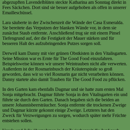
abgezupften Lavendelblüten steckte Katharina am Sonntag direkt in
Fees Säckchen. Dort sind sie besser aufgehoben als offen in unserer
Emailleschüssel.
Lara säuberte in der Zwischenzeit die Wände der Casa Esmeralda.
Sie bereitete das Verputzen der blanken Wände vor, in dem sie
zunächst Staub entfernte. Anschließend trug sie mit einem Pinsel
Tiefengrund auf, der die Festigkeit der Mauer stärken und für
besseren Halt des aufzubringenden Putzes sorgen soll.
Derweil kam Danny mit vier grünen Obstkisten in den Vitalisgarten.
Seine Mission war es Ernte für The Good Food einzufahren.
Beispielsweise können wir unsere Weintrauben nicht alle verwerten.
Außerdem ist der Rosmarinbusch der Kräuterspirale so groß
geworden, dass wir so viel Rosmarin gar nicht verarbeiten können.
Danny startete also damit Trauben für The Good Food zu pflücken.
In den Garten kam ebenfalls Dagmar und sie hatte zum ersten Mal
Sonja mitgebracht. Dagmar führte Sonja in den Vitalisgarten ein und
führte sie durch den Garten. Danach begaben sich die beiden an
unsere Johannisbeersträucher. Sonja entfernte die trockenen Zweige
und Dagmar kürzte gekonnt einige Zweige. Letzteres hat den
Zweck für Verzweigungen zu sorgen, wodurch später mehr Früchte
entstehen sollen.