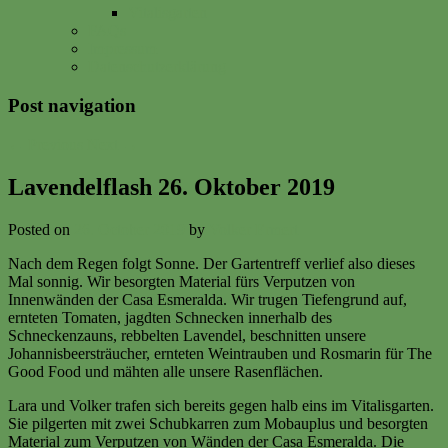
Vitalisgarten
FAQs
Impressum
Datenschutzerklärung
Post navigation
←
Previous
Next
→
Lavendelflash 26. Oktober 2019
Posted on
26. October 2019
by
Volker Ermert
Nach dem Regen folgt Sonne. Der Gartentreff verlief also dieses
Mal sonnig. Wir besorgten Material fürs Verputzen von
Innenwänden der Casa Esmeralda. Wir trugen Tiefengrund auf,
ernteten Tomaten, jagdten Schnecken innerhalb des
Schneckenzauns, rebbelten Lavendel, beschnitten unsere
Johannisbeersträucher, ernteten Weintrauben und Rosmarin für The
Good Food und mähten alle unsere Rasenflächen.
Lara und Volker trafen sich bereits gegen halb eins im Vitalisgarten.
Sie pilgerten mit zwei Schubkarren zum Mobauplus und besorgten
Material zum Verputzen von Wänden der Casa Esmeralda. Die