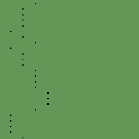
Betterplace
Vorstand
Freunde & Partner
Unsere Sponsoren
Satzung
Just Bee
Kurse
Die alte Kunst der Obstbaumveredelung
Projekte
Vitalisgarten
Kistenableger
Alte Projekte
Kinderprogramm
HELGA
Gartenbahnhof Ehrenfeld
Obsthain Grüner Weg
Rundgang
Umzug
Historie
Flüchtlingsprojekt
Facebook
Instagram
Betterplace
Kontakt
Anfahrt