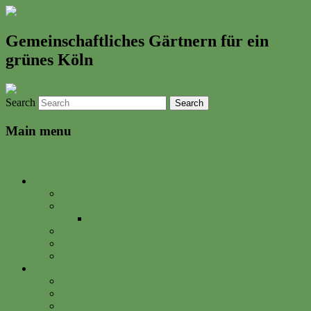
Gemeinschaftliches Gärtnern für ein
grünes Köln
Search
Main menu
Skip to primary content
Neues & Altes
Ereignisse
Termine
Gartenkalender
Gartenbrief
Unsere Bilder & Aktivitäten
Gartenrezepte
Gartenwerkstadt
Philosophie
Mitglied werden
Spenden