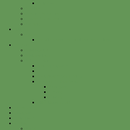
Betterplace
Vorstand
Freunde & Partner
Unsere Sponsoren
Satzung
Just Bee
Kurse
Die alte Kunst der Obstbaumveredelung
Projekte
Vitalisgarten
Kistenableger
Alte Projekte
Kinderprogramm
HELGA
Gartenbahnhof Ehrenfeld
Obsthain Grüner Weg
Rundgang
Umzug
Historie
Flüchtlingsprojekt
Facebook
Instagram
Betterplace
Kontakt
Anfahrt