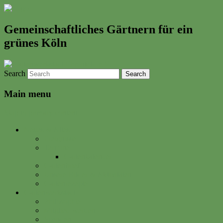
Gemeinschaftliches Gärtnern für ein
grünes Köln
Search
Main menu
Skip to primary content
Neues & Altes
Ereignisse
Termine
Gartenkalender
Gartenbrief
Unsere Bilder & Aktivitäten
Gartenrezepte
Gartenwerkstadt
Philosophie
Mitglied werden
Spenden