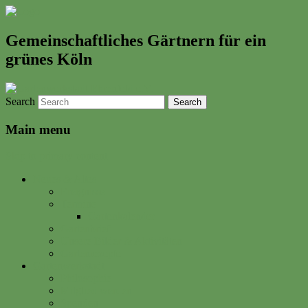
Gemeinschaftliches Gärtnern für ein
grünes Köln
Search
Main menu
Skip to primary content
Neues & Altes
Ereignisse
Termine
Gartenkalender
Gartenbrief
Unsere Bilder & Aktivitäten
Gartenrezepte
Gartenwerkstadt
Philosophie
Mitglied werden
Spenden