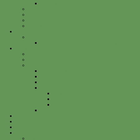
Betterplace
Vorstand
Freunde & Partner
Unsere Sponsoren
Satzung
Just Bee
Kurse
Die alte Kunst der Obstbaumveredelung
Projekte
Vitalisgarten
Kistenableger
Alte Projekte
Kinderprogramm
HELGA
Gartenbahnhof Ehrenfeld
Obsthain Grüner Weg
Rundgang
Umzug
Historie
Flüchtlingsprojekt
Facebook
Instagram
Betterplace
Kontakt
Anfahrt