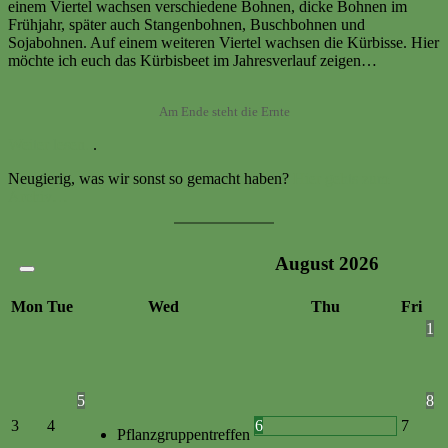
einem Viertel wachsen verschiedene Bohnen, dicke Bohnen im
Frühjahr, später auch Stangenbohnen, Buschbohnen und
Sojabohnen. Auf einem weiteren Viertel wachsen die Kürbisse. Hier
möchte ich euch das Kürbisbeet im Jahresverlauf zeigen…
Am Ende steht die Ernte
Weiter lesen..
.
Neugierig, was wir sonst so gemacht haben?
Hier gehts zum
Archiv…
August
2026
Mon
Tue
Wed
Thu
Fri
1
5
8
3
4
6
7
Pflanzgruppentreffen