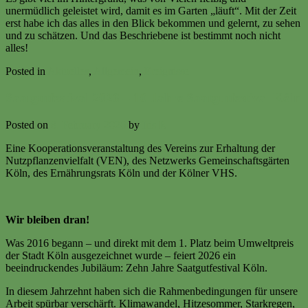
unermüdlich geleistet wird, damit es im Garten „läuft“. Mit der Zeit
erst habe ich das alles in den Blick bekommen und gelernt, zu sehen
und zu schätzen. Und das Beschriebene ist bestimmt noch nicht
alles!
Posted in
Aktuelles
,
Allgemein
,
Ereignisse
Saatgutfestival 2026 – 10 Jahre Saatgutfestival Köln
Posted on
8. February 2026
by
Iris R
Eine Kooperationsveranstaltung des Vereins zur Erhaltung der
Nutzpflanzenvielfalt (VEN), des Netzwerks Gemeinschaftsgärten
Köln, des Ernährungsrats Köln und der Kölner VHS.
Wir bleiben dran!
Was 2016 begann – und direkt mit dem 1. Platz beim Umweltpreis
der Stadt Köln ausgezeichnet wurde – feiert 2026 ein
beeindruckendes Jubiläum: Zehn Jahre Saatgutfestival Köln.
In diesem Jahrzehnt haben sich die Rahmenbedingungen für unsere
Arbeit spürbar verschärft. Klimawandel, Hitzesommer, Starkregen,