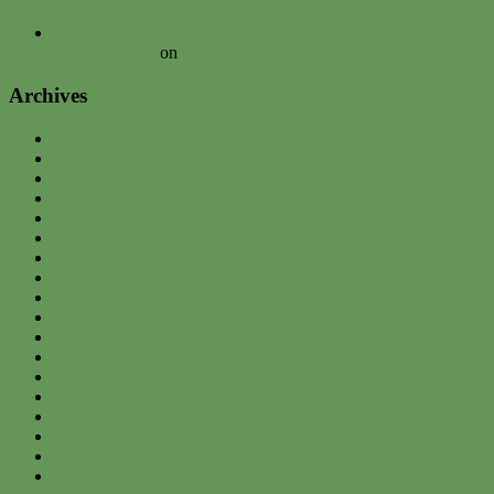
Urban gardening Tour bei der Expedition Colonia |
davednb.koeln
on
Umzug
Archives
May 2026
April 2026
March 2026
February 2026
December 2025
November 2025
October 2025
September 2025
May 2025
April 2025
January 2025
December 2024
November 2024
September 2024
August 2024
June 2024
May 2024
April 2024