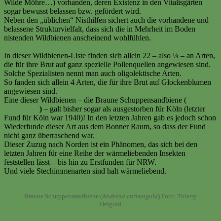
Wilde Möhre…) vorhanden, deren Existenz in den Vitalisgärten
sogar bewusst belassen bzw. gefördert wird.
Neben den „üblichen“ Nisthilfen sichert auch die vorhandene und
belassene Strukturvielfalt, dass sich die in Mehrheit im Boden
nistenden Wildbienen anscheinend wohlfühlen.
In dieser Wildbienen-Liste finden sich allein 22 – also ¼ – an Arten,
die für ihre Brut auf ganz spezielle Pollenquellen angewiesen sind.
Solche Spezialisten nennt man auch oligolektische Arten.
So fanden sich allein 4 Arten, die für ihre Brut auf Glockenblumen
angewiesen sind.
Eine dieser Wildbienen – die Braune Schuppensandbiene (
Andrena
curvungula
)
– galt bisher sogar als ausgestorben für Köln (letzter
Fund für Köln war 1940)! In den letzten Jahren gab es jedoch schon
Wiederfunde dieser Art aus dem Bonner Raum, so dass der Fund
nicht ganz überraschend war.
Dieser Zuzug nach Norden ist ein Phänomen, das sich bei den
letzten Jahren für eine Reihe der wärmeliebenden Insekten
feststellen lässt – bis hin zu Erstfunden für NRW.
Und viele Stechimmenarten sind halt wärmeliebend.
Braune Schuppensandbiene (
Andrena curvungula
)
Foto: Thierry
Heigold