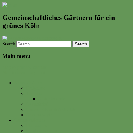
Gemeinschaftliches Gärtnern für ein
grünes Köln
Search
Main menu
Skip to primary content
Skip to secondary content
Neues & Altes
Ereignisse
Termine
Gartenkalender
Gartenbrief
Unsere Bilder & Aktivitäten
Gartenrezepte
Gartenwerkstadt
Philosophie
Mitglied werden