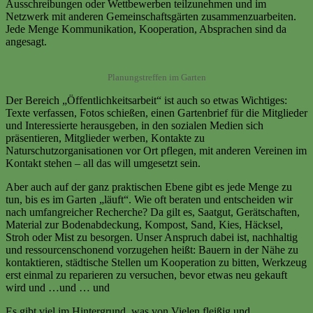
Ausschreibungen oder Wettbewerben teilzunehmen und im
Netzwerk mit anderen Gemeinschaftsgärten zusammenzuarbeiten.
Jede Menge Kommunikation, Kooperation, Absprachen sind da
angesagt.
Planungstreffen im Garten
Der Bereich „Öffentlichkeitsarbeit“ ist auch so etwas Wichtiges:
Texte verfassen, Fotos schießen, einen Gartenbrief für die Mitglieder
und Interessierte herausgeben, in den sozialen Medien sich
präsentieren, Mitglieder werben, Kontakte zu
Naturschutzorganisationen vor Ort pflegen, mit anderen Vereinen im
Kontakt stehen – all das will umgesetzt sein.
Aber auch auf der ganz praktischen Ebene gibt es jede Menge zu
tun, bis es im Garten „läuft“. Wie oft beraten und entscheiden wir
nach umfangreicher Recherche? Da gilt es, Saatgut, Gerätschaften,
Material zur Bodenabdeckung, Kompost, Sand, Kies, Häcksel,
Stroh oder Mist zu besorgen. Unser Anspruch dabei ist, nachhaltig
und ressourcenschonend vorzugehen heißt: Bauern in der Nähe zu
kontaktieren, städtische Stellen um Kooperation zu bitten, Werkzeug
erst einmal zu reparieren zu versuchen, bevor etwas neu gekauft
wird und …und … und
Es gibt viel im Hintergrund, was von Vielen fleißig und