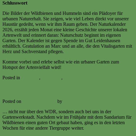
Schlusswort
Die Bilder der Wildbienen und Hummeln sind ein Plädoyer für
urbanen Naturerhalt. Sie zeigen, wie viel Leben direkt vor unserer
Haustür gedeiht, wenn wir ihm Raum geben. Der Naturkalender
2026, erzählt jeden Monat eine kleine Geschichte unserer lokalen
Artenwelt und erinnert daran: Naturschutz beginnt im eigenen
Garten. Der Kalender ist gegen Spende im Gut Leidenhausen
erhältlich. Gratulation an Marc und an alle, die den Vitalisgarten mit
Herz und Sachverstand pflegen.
Komme vorbei und erlebe selbst wie ein urbaner Garten zum
Hotspot der Artenvielfalt wird!
Posted in
Aktuelles
,
Allgemein
,
Ereignisse
Tiere suchen ein Zuhause…
Posted on
25. October 2025
by
Birgitt
… nicht nur über den WDR, sondern auch bei uns in der
Gartenwerkstadt. Nachdem wir im Frühjahr mit dem Sandarium für
Wildbienen einen guten Ort gebaut haben, ging es in den letzten
Wochen für eine andere Tiergruppe weiter.