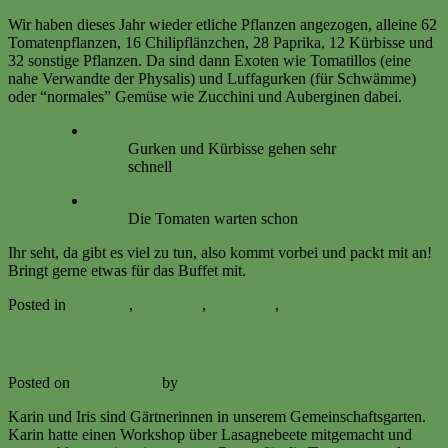
Wir haben dieses Jahr wieder etliche Pflanzen angezogen, alleine 62
Tomatenpflanzen, 16 Chilipflänzchen, 28 Paprika, 12 Kürbisse und
32 sonstige Pflanzen. Da sind dann Exoten wie Tomatillos (eine
nahe Verwandte der Physalis) und Luffagurken (für Schwämme)
oder “normales” Gemüse wie Zucchini und Auberginen dabei.
Gurken und Kürbisse gehen sehr
schnell
Die Tomaten warten schon
Ihr seht, da gibt es viel zu tun, also kommt vorbei und packt mit an!
Bringt gerne etwas für das Buffet mit.
Posted in
Aktuelles
,
Allgemein
,
Ereignisse
,
Termine
Interview zu unserem neuen Lasagnebeet
Posted on
8. April 2026
by
Iris R
Karin und Iris sind Gärtnerinnen in unserem Gemeinschaftsgarten.
Karin hatte einen Workshop über Lasagnebeete mitgemacht und