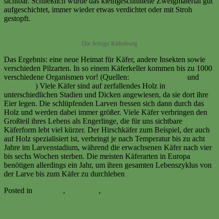
sichtbar. Schließlich wurde das kleingeschnittene Zweigmaterial gut
aufgeschichtet, immer wieder etwas verdichtet oder mit Stroh
gestopft.
Die fertige Käferburg
Das Ergebnis: eine neue Heimat für Käfer, andere Insekten sowie
verschieden Pilzarten. In so einem Käferkeller kommen bis zu 1000
verschiedene Organismen vor! (Quellen:
Farina Graßmann
und
Wikipedia
) Viele Käfer sind auf zerfallendes Holz in
unterschiedlichen Stadien und Dicken angewiesen, da sie dort ihre
Eier legen. Die schlüpfenden Larven fressen sich dann durch das
Holz und werden dabei immer größer. Viele Käfer verbringen den
Großteil ihres Lebens als Engerlinge, die für uns sichtbare
Käferform lebt viel kürzer. Der Hirschkäfer zum Beispiel, der auch
auf Holz spezialisiert ist, verbringt je nach Temperatur bis zu acht
Jahre im Larvenstadium, während die erwachsenen Käfer nach vier
bis sechs Wochen sterben. Die meisten Käferarten in Europa
benötigen allerdings ein Jahr, um ihren gesamten Lebenszyklus von
der Larve bis zum Käfer zu durchleben
Posted in
Aktuelles
,
Allgemein
,
Ereignisse
Große Artenvielfalt im Vitalisgarten