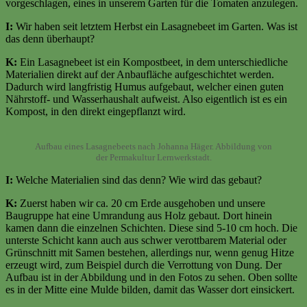
vorgeschlagen, eines in unserem Garten für die Tomaten anzulegen.
I:
Wir haben seit letztem Herbst ein Lasagnebeet im Garten. Was ist
das denn überhaupt?
K:
Ein Lasagnebeet ist ein Kompostbeet, in dem unterschiedliche
Materialien direkt auf der Anbaufläche aufgeschichtet werden.
Dadurch wird langfristig Humus aufgebaut, welcher einen guten
Nährstoff- und Wasserhaushalt aufweist. Also eigentlich ist es ein
Kompost, in den direkt eingepflanzt wird.
Aufbau eines Lasagnebeets nach Johanna Häger. Abbildung von
der Permakultur Lernwerkstadt.
I:
Welche Materialien sind das denn? Wie wird das gebaut?
K:
Zuerst haben wir ca. 20 cm Erde ausgehoben und unsere
Baugruppe hat eine Umrandung aus Holz gebaut. Dort hinein
kamen dann die einzelnen Schichten. Diese sind 5-10 cm hoch. Die
unterste Schicht kann auch aus schwer verottbarem Material oder
Grünschnitt mit Samen bestehen, allerdings nur, wenn genug Hitze
erzeugt wird, zum Beispiel durch die Verrottung von Dung. Der
Aufbau ist in der Abbildung und in den Fotos zu sehen. Oben sollte
es in der Mitte eine Mulde bilden, damit das Wasser dort einsickert.