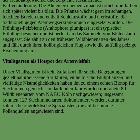
Farbveränderung: Die Blüten erscheinen zunächst rötlich und färben
sich später violett bis blau. Die Pflanze wächst gern im schattigen,
feuchten Bereich und enthält Schleimstoffe und Gerbstoffe, die
traditionell gegen Atemwegserkrankungen eingesetzt wurden. Die
Frühlings-Pelzbiene (Anthophora plumipes) ist ein typischer
Frühlingsbesucher und ist perfekt an das Sammeln von Blütenstaub
angepasst. Sie zählt zu den frühesten Wildbienenarten des Jahres
und fällt durch ihren kolibrigleichen Flug sowie die auffällig pelzige
Erscheinung auf.
Vitalisgarten als Hotspot der Artenvielfalt
Unser Vitalisgarten ist kein Zufallsort für solche Begegnungen:
gezielt naturbelassene Strukturen, einheimische Blühpflanzen und
vielfältige Nistmöglichkeiten haben ihn zu einem echten Biotop für
Stechimmen gemacht. Im laufenden Jahr wurden dort allein 89
Wildbienenarten vom NABU Köln nachgewiesen; insgesamt
konnten 127 Stechimmenarten dokumentiert werden, darunter
zahlreiche oligolektische Spezialisten, die auf bestimmte
Pollenquellen angewiesen sind.