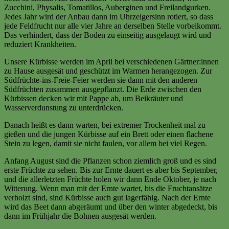
Zucchini, Physalis, Tomatillos, Auberginen und Freilandgurken.
Jedes Jahr wird der Anbau dann im Uhrzeigersinn rotiert, so dass
jede Feldfrucht nur alle vier Jahre an derselben Stelle vorbeikommt.
Das verhindert, dass der Boden zu einseitig ausgelaugt wird und
reduziert Krankheiten.
Unsere Kürbisse werden im April bei verschiedenen Gärtner:innen
zu Hause ausgesät und geschützt im Warmen herangezogen. Zur
Südfrüchte-ins-Freie-Feier werden sie dann mit den anderen
Südfrüchten zusammen ausgepflanzt. Die Erde zwischen den
Kürbissen decken wir mit Pappe ab, um Beikräuter und
Wasserverdunstung zu unterdrücken.
Danach heißt es dann warten, bei extremer Trockenheit mal zu
gießen und die jungen Kürbisse auf ein Brett oder einen flachene
Stein zu legen, damit sie nicht faulen, vor allem bei viel Regen.
Anfang August sind die Pflanzen schon ziemlich groß und es sind
erste Früchte zu sehen. Bis zur Ernte dauert es aber bis September,
und die allerletzten Früchte holen wir dann Ende Oktober, je nach
Witterung. Wenn man mit der Ernte wartet, bis die Fruchtansätze
verholzt sind, sind Kürbisse auch gut lagerfähig. Nach der Ernte
wird das Beet dann abgeräumt und über den winter abgedeckt, bis
dann im Frühjahr die Bohnen ausgesät werden.