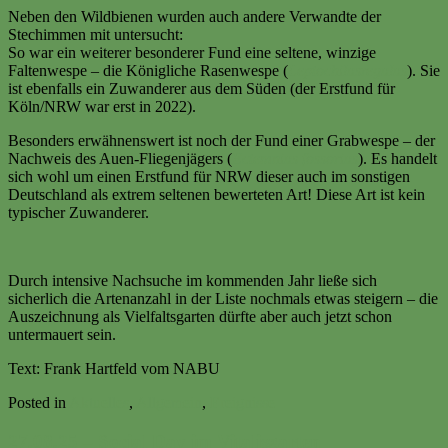
Neben den Wildbienen wurden auch andere Verwandte der
Stechimmen mit untersucht:
So war ein weiterer besonderer Fund eine seltene, winzige
Faltenwespe – die Königliche Rasenwespe (
Leptochilusregulus
). Sie
ist ebenfalls ein Zuwanderer aus dem Süden (der Erstfund für
Köln/NRW war erst in 2022).
Besonders erwähnenswert ist noch der Fund einer Grabwespe – der
Nachweis des Auen-Fliegenjägers (
Ectemnius fossorius
). Es handelt
sich wohl um einen Erstfund für NRW dieser auch im sonstigen
Deutschland als extrem seltenen bewerteten Art! Diese Art ist kein
typischer Zuwanderer.
Durch intensive Nachsuche im kommenden Jahr ließe sich
sicherlich die Artenanzahl in der Liste nochmals etwas steigern – die
Auszeichnung als Vielfaltsgarten dürfte aber auch jetzt schon
untermauert sein.
Text: Frank Hartfeld vom NABU
Posted in
Aktuelles
,
Allgemein
,
Ereignisse
27.08.25 – Social Day im Vitalisgarten