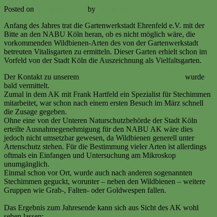
Posted on
5. October 2025
by
Redaktion 7
Anfang des Jahres trat die Gartenwerkstadt Ehrenfeld e.V. mit der
Bitte an den NABU Köln heran, ob es nicht möglich wäre, die
vorkommenden Wildbienen-Arten des von der Gartenwerkstadt
betreuten Vitalisgarten zu ermitteln. Dieser Garten erhielt schon im
Vorfeld von der Stadt Köln die Auszeichnung als Vielfaltsgarten.
Der Kontakt zu unserem
NABU Arbeitskreis Entomologie
wurde
bald vermittelt.
Zumal in dem AK mit Frank Hartfeld ein Spezialist für Stechimmen
mitarbeitet, war schon nach einem ersten Besuch im März schnell
die Zusage gegeben.
Ohne eine von der Unteren Naturschutzbehörde der Stadt Köln
erteilte Ausnahmegenehmigung für den NABU AK wäre dies
jedoch nicht umsetzbar gewesen, da Wildbienen generell unter
Artenschutz stehen. Für die Bestimmung vieler Arten ist allerdings
oftmals ein Einfangen und Untersuchung am Mikroskop
unumgänglich.
Einmal schon vor Ort, wurde auch nach anderen sogenannten
Stechimmen geguckt, worunter – neben den Wildbienen – weitere
Gruppen wie Grab-, Falten- oder Goldwespen fallen.
Das Ergebnis zum Jahresende kann sich aus Sicht des AK wohl
sehen lassen: