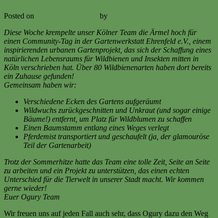
Posted on
21. September 2025
by
Iris R
Diese Woche krempelte unser Kölner Team die Ärmel hoch für
einen Community-Tag in der Gartenwerkstatt Ehrenfeld e.V., einem
inspirierenden urbanen Gartenprojekt, das sich der Schaffung eines
natürlichen Lebensraums für Wildbienen und Insekten mitten in
Köln verschrieben hat. Über 80 Wildbienenarten haben dort bereits
ein Zuhause gefunden!
Gemeinsam haben wir:
Verschiedene Ecken des Gartens aufgeräumt
Wildwuchs zurückgeschnitten und Unkraut (und sogar einige
Bäume!) entfernt, um Platz für Wildblumen zu schaffen
Einen Baumstamm entlang eines Weges verlegt
Pferdemist transportiert und geschaufelt (ja, der glamouröse
Teil der Gartenarbeit)
Trotz der Sommerhitze hatte das Team eine tolle Zeit, Seite an Seite
zu arbeiten und ein Projekt zu unterstützen, das einen echten
Unterschied für die Tierwelt in unserer Stadt macht. Wir kommen
gerne wieder!
Euer Ogury Team
Wir freuen uns auf jeden Fall auch sehr, dass Ogury dazu den Weg