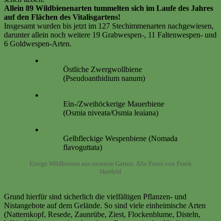
Allein 89 Wildbienenarten tummelten sich im Laufe des Jahres
auf den Flächen des Vitalisgartens!
Insgesamt wurden bis jetzt im 127 Stechimmenarten nachgewiesen,
darunter allein noch weitere 19 Grabwespen-, 11 Faltenwespen- und
6 Goldwespen-Arten.
Östliche Zwergwollbiene
(Pseudoanthidium nanum)
Ein-/Zweihöckerige Mauerbiene
(Osmia niveata/Osmia leaiana)
Gelbfleckige Wespenbiene (Nomada
flavoguttata)
Einige Wildbienen aus unserem Garten. Alle Fotos von Frank
Hartfeld
Grund hierfür sind sicherlich die vielfältigen Pflanzen- und
Nistangebote auf dem Gelände. So sind viele einheimische Arten
(Natternkopf, Resede, Zaunrübe, Ziest, Flockenblume, Disteln,