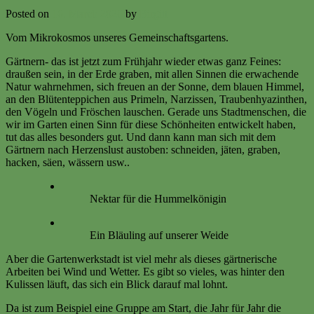
Posted on
16. March 2026
by
Birgitt
Vom Mikrokosmos unseres Gemeinschaftsgartens.
Gärtnern- das ist jetzt zum Frühjahr wieder etwas ganz Feines:
draußen sein, in der Erde graben, mit allen Sinnen die erwachende
Natur wahrnehmen, sich freuen an der Sonne, dem blauen Himmel,
an den Blütenteppichen aus Primeln, Narzissen, Traubenhyazinthen,
den Vögeln und Fröschen lauschen. Gerade uns Stadtmenschen, die
wir im Garten einen Sinn für diese Schönheiten entwickelt haben,
tut das alles besonders gut. Und dann kann man sich mit dem
Gärtnern nach Herzenslust austoben: schneiden, jäten, graben,
hacken, säen, wässern usw..
Nektar für die Hummelkönigin
Ein Bläuling auf unserer Weide
Aber die Gartenwerkstadt ist viel mehr als dieses gärtnerische
Arbeiten bei Wind und Wetter. Es gibt so vieles, was hinter den
Kulissen läuft, das sich ein Blick darauf mal lohnt.
Da ist zum Beispiel eine Gruppe am Start, die Jahr für Jahr die