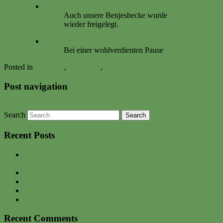
Auch unsere Benjeshecke wurde
wieder freigelegt.
Bei einer wohlverdienten Pause
Posted in
Aktuelles
,
Allgemein
,
Ereignisse
Post navigation
←
Older posts
Search
Recent Posts
Der Wonne-Monat Mai startet durch – mit Gartenfest,
Jungpflanzen und frischer Ernte
CXIX. Gartenbrief April 2026
Südfrüchte-ins-Freie-Feier am 10.05.2026
Interview zu unserem neuen Lasagnebeet
Gartenwerkstadt – Backstage
Recent Comments