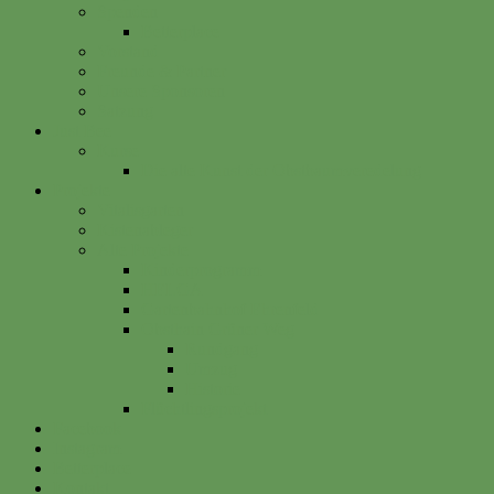
Spenden
Betterplace
Vorstand
Freunde & Partner
Unsere Sponsoren
Satzung
Just Bee
Kurse
Die alte Kunst der Obstbaumveredelung
Projekte
Vitalisgarten
Kistenableger
Alte Projekte
Kinderprogramm
HELGA
Gartenbahnhof Ehrenfeld
Obsthain Grüner Weg
Rundgang
Umzug
Historie
Flüchtlingsprojekt
Facebook
Instagram
Betterplace
Kontakt