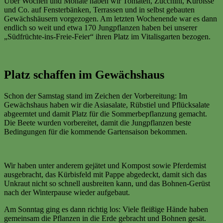
Über Wochen und Monate haben wir Tomaten, Zucchini, Kürbisse
und Co. auf Fensterbänken, Terrassen und in selbst gebauten
Gewächshäusern vorgezogen. Am letzten Wochenende war es dann
endlich so weit und etwa 170 Jungpflanzen haben bei unserer
„Südfrüchte-ins-Freie-Feier“ ihren Platz im Vitalisgarten bezogen.
Platz schaffen im Gewächshaus
Schon der Samstag stand im Zeichen der Vorbereitung: Im
Gewächshaus haben wir die Asiasalate, Rübstiel und Pflücksalate
abgeerntet und damit Platz für die Sommerbepflanzung gemacht.
Die Beete wurden vorbereitet, damit die Jungpflanzen beste
Bedingungen für die kommende Gartensaison bekommen.
Wir haben unter anderem gejätet und Kompost sowie Pferdemist
ausgebracht, das Kürbisfeld mit Pappe abgedeckt, damit sich das
Unkraut nicht so schnell ausbreiten kann, und das Bohnen-Gerüst
nach der Winterpause wieder aufgebaut.
Am Sonntag ging es dann richtig los: Viele fleißige Hände haben
gemeinsam die Pflanzen in die Erde gebracht und Bohnen gesät.