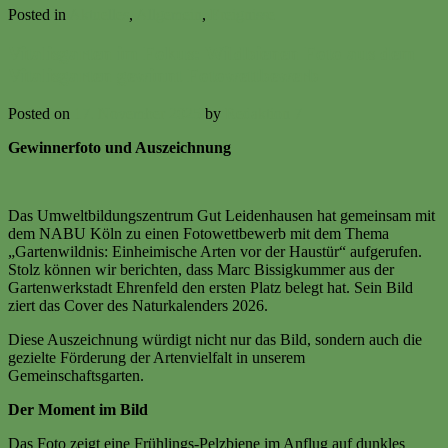
Posted in
Aktuelles
,
Allgemein
,
Ereignisse
Vitalisgarten im Fokus: Wildbienen Foto aus dem
Vitalisgarten gewinnt Fotowettbewerb
Posted on
17. November 2025
by
Redaktion 7
Gewinnerfoto und Auszeichnung
Das Umweltbildungszentrum Gut Leidenhausen hat gemeinsam mit
dem NABU Köln zu einen Fotowettbewerb mit dem Thema
„Gartenwildnis: Einheimische Arten vor der Haustür“ aufgerufen.
Stolz können wir berichten, dass Marc Bissigkummer aus der
Gartenwerkstadt Ehrenfeld den ersten Platz belegt hat. Sein Bild
ziert das Cover des Naturkalenders 2026.
Diese Auszeichnung würdigt nicht nur das Bild, sondern auch die
gezielte Förderung der Artenvielfalt in unserem
Gemeinschaftsgarten.
Der Moment im Bild
Das Foto zeigt eine Frühlings-Pelzbiene im Anflug auf dunkles