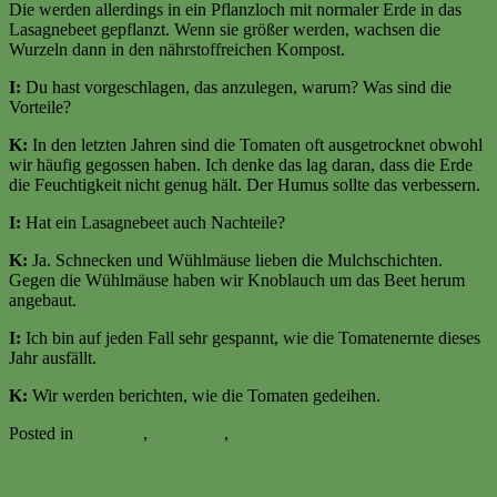
Die werden allerdings in ein Pflanzloch mit normaler Erde in das
Lasagnebeet gepflanzt. Wenn sie größer werden, wachsen die
Wurzeln dann in den nährstoffreichen Kompost.
I:
Du hast vorgeschlagen, das anzulegen, warum? Was sind die
Vorteile?
K:
In den letzten Jahren sind die Tomaten oft ausgetrocknet obwohl
wir häufig gegossen haben. Ich denke das lag daran, dass die Erde
die Feuchtigkeit nicht genug hält. Der Humus sollte das verbessern.
I:
Hat ein Lasagnebeet auch Nachteile?
K:
Ja. Schnecken und Wühlmäuse lieben die Mulchschichten.
Gegen die Wühlmäuse haben wir Knoblauch um das Beet herum
angebaut.
I:
Ich bin auf jeden Fall sehr gespannt, wie die Tomatenernte dieses
Jahr ausfällt.
K:
Wir werden berichten, wie die Tomaten gedeihen.
Posted in
Aktuelles
,
Allgemein
,
Ereignisse
Gartenwerkstadt – Backstage