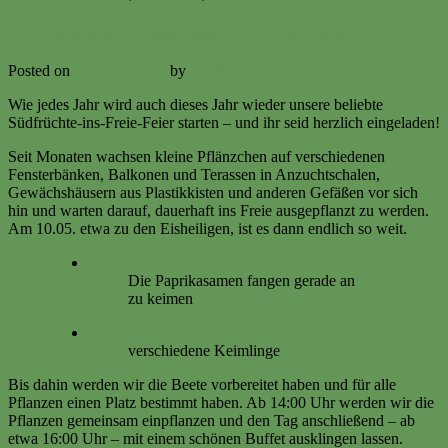
Südfrüchte-ins-Freie-Feier am 10.05.2026
Posted on
19. April 2026
by
Iris R
Wie jedes Jahr wird auch dieses Jahr wieder unsere beliebte
Südfrüchte-ins-Freie-Feier starten – und ihr seid herzlich eingeladen!
Seit Monaten wachsen kleine Pflänzchen auf verschiedenen
Fensterbänken, Balkonen und Terassen in Anzuchtschalen,
Gewächshäusern aus Plastikkisten und anderen Gefäßen vor sich
hin und warten darauf, dauerhaft ins Freie ausgepflanzt zu werden.
Am 10.05. etwa zu den Eisheiligen, ist es dann endlich so weit.
Die Paprikasamen fangen gerade an
zu keimen
verschiedene Keimlinge
Bis dahin werden wir die Beete vorbereitet haben und für alle
Pflanzen einen Platz bestimmt haben. Ab 14:00 Uhr werden wir die
Pflanzen gemeinsam einpflanzen und den Tag anschließend – ab
etwa 16:00 Uhr – mit einem schönen Buffet ausklingen lassen.