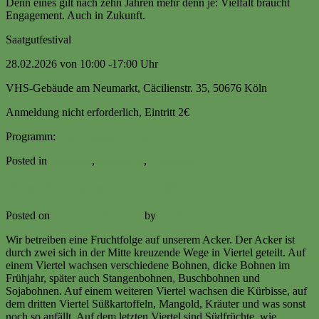
Denn eines gilt nach zehn Jahren mehr denn je: Vielfalt braucht
Engagement. Auch in Zukunft.
Saatgutfestival
28.02.2026 von 10:00 -17:00 Uhr
VHS-Gebäude am Neumarkt, Cäcilienstr. 35, 50676 Köln
Anmeldung nicht erforderlich, Eintritt 2€
Programm:
Flyer Saatgutfestival
Posted in
Aktuelles
,
Allgemein
,
Ereignisse
Unser Kürbisbeet im Zeitraffer
Posted on
13. December 2025
by
Iris R
Wir betreiben eine Fruchtfolge auf unserem Acker. Der Acker ist
durch zwei sich in der Mitte kreuzende Wege in Viertel geteilt. Auf
einem Viertel wachsen verschiedene Bohnen, dicke Bohnen im
Frühjahr, später auch Stangenbohnen, Buschbohnen und
Sojabohnen. Auf einem weiteren Viertel wachsen die Kürbisse, auf
dem dritten Viertel Süßkartoffeln, Mangold, Kräuter und was sonst
noch so anfällt. Auf dem letzten Viertel sind Südfrüchte, wie