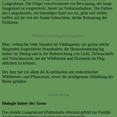
Lungenkraut. Die Flügel verschwimmen vor Bewegung, der lange
Saugrüssel ist vorgestreckt, bereit zur Nektaraufnahme. Die Farben
des Lungenkrauts, ein lebendiges Spiel aus rot, grün und violett,
treffen auf die von der Sonne beleuchtete, dichte Behaarung der
Pelzbiene.
Pelzbiene im Anflug auf Lungenkraut
Marc verbrachte viele Stunden im Vitalisgarten, um genau solche
fliegenden Augenblicke festzuhalten; die Herausforderung lag
immer im Timing und in der Beherrschung von Licht, Tiefenschärfe
und Verschlusszeit, um die Wildbienen und Hummeln im Flug
ablichten zu können.
Der Jury hat vor allem die Kombination aus einheimischer
Wildbienen- und Pflanzenart, sowie die detailgenaue Abbildung der
Biene gefallen.
Und im Abflug
Biologie hinter der Szene
Das dunkle Lungenkraut (Pulmonaria obscura) gehört zur Familie
der Raublattgewächse und zeigt eine faszinierende