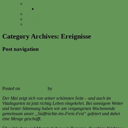
Anfahrt
Vitalisgarten
FAQs
Impressum
Datenschutzerklärung
Category Archives:
Ereignisse
Post navigation
←
Older posts
Der Wonne-Monat Mai startet durch – mit
Gartenfest, Jungpflanzen und frischer Ernte
Posted on
17. May 2026
by
Christina A
Der Mai zeigt sich von seiner schönsten Seite – und auch im
Vitalisgarten ist jetzt richtig Leben eingekehrt. Bei sonnigem Wetter
und bester Stimmung haben wir am vergangenen Wochenende
gemeinsam unser „Südfrüchte-ins-Freie-Fest“ gefeiert und dabei
eine Menge geschafft.