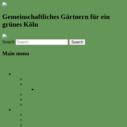
Gemeinschaftliches Gärtnern für ein
grünes Köln
Search
Main menu
Skip to primary content
Neues & Altes
Ereignisse
Termine
Gartenkalender
Gartenbrief
Unsere Bilder & Aktivitäten
Gartenrezepte
Gartenwerkstadt
Philosophie
Mitglied werden
Spenden