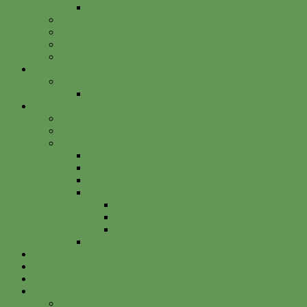
Betterplace
Vorstand
Freunde & Partner
Unsere Sponsoren
Satzung
Just Bee
Kurse
Die alte Kunst der Obstbaumveredelung
Projekte
Vitalisgarten
Kistenableger
Alte Projekte
Kinderprogramm
HELGA
Gartenbahnhof Ehrenfeld
Obsthain Grüner Weg
Rundgang
Umzug
Historie
Flüchtlingsprojekt
Facebook
Instagram
Betterplace
Kontakt
Anfahrt