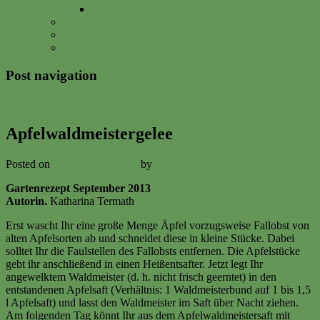
Vitalisgarten
FAQs
Impressum
Datenschutzerklärung
Post navigation
←
Previous
Next
→
Apfelwaldmeistergelee
Posted on
8. September 2013
by
Volker Ermert
Gartenrezept September 2013
Autorin.
Katharina Termath
Erst wascht Ihr eine große Menge Äpfel vorzugsweise Fallobst von
alten Apfelsorten ab und schneidet diese in kleine Stücke. Dabei
solltet Ihr die Faulstellen des Fallobsts entfernen. Die Apfelstücke
gebt ihr anschließend in einen Heißentsafter. Jetzt legt Ihr
angewelktem Waldmeister (d. h. nicht frisch geerntet) in den
entstandenen Apfelsaft (Verhältnis: 1 Waldmeisterbund auf 1 bis 1,5
l Apfelsaft) und lasst den Waldmeister im Saft über Nacht ziehen.
Am folgenden Tag könnt Ihr aus dem Apfelwaldmeistersaft mit