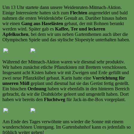
Um 13 Uhr startete dann unsere Weidenruten-Mitmach-Aktion.
Einige Interessierte hatten sich zum
Flechten
angemeldet und bald
nahmen die ersten Weidenkörbe Gestalt an. Darüber hinaus haben
wir einen
Gang aus Haselästen
gebaut, der mit Bohnen berankt
werden wird. Später gab es
Kaffee, Tee und leckeren
Apfelkuchen
, bei dem wir uns neben Gartenthemen auch über die
Olympischen Spiele und das stylische Slopestyle unterhalten haben.
Während der Mitmach-Aktion waren wir diesmal sehr produktiv.
Wir haben zunächst etliche Pflanzkisten mit Brettern verschlossen.
Insgesamt acht Kisten haben wir mit Zweigen und Erde gefüllt und
zwei neue Pflanzkübel gebaut. Karin hatte eine
Vorrichtung für
unseren Müll
geplant und diesmal hat sie das Gerüst fertig gestellt.
Ein bisschen
Ordnung
haben wir ebenfalls in den hinteren Bereich
gebracht, da wir die Drahtkörbe geleert und umgestellt haben. Dort
haben wir bereits den
Fluchtweg
für Jack-in-the-Box vorgeplant.
Am Ende des Tages verwöhnte uns wieder die Sonne mit einem
wunderschönen Untergang. Im Gartenbahnhof kann es jedenfalls so
fröhlich weiter gehen!