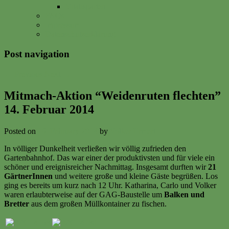
Vitalisgarten
FAQs
Impressum
Datenschutzerklärung
Post navigation
←
Previous
Next
→
Mitmach-Aktion “Weidenruten flechten”
14. Februar 2014
Posted on
16. February 2014
by
Volker Ermert
In völliger Dunkelheit verließen wir völlig zufrieden den
Gartenbahnhof. Das war einer der produktivsten und für viele ein
schöner und ereignisreicher Nachmittag. Insgesamt durften wir
21
GärtnerInnen
und weitere große und kleine Gäste begrüßen. Los
ging es bereits um kurz nach 12 Uhr. Katharina, Carlo und Volker
waren erlaubterweise auf der GAG-Baustelle um
Balken und
Bretter
aus dem großen Müllkontainer zu fischen.