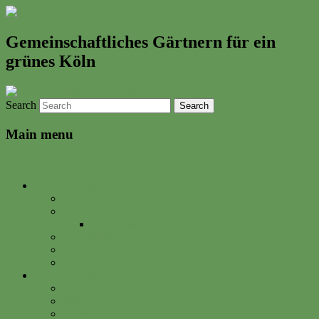
Gemeinschaftliches Gärtnern für ein
grünes Köln
Search
Main menu
Skip to primary content
Neues & Altes
Ereignisse
Termine
Gartenkalender
Gartenbrief
Unsere Bilder & Aktivitäten
Gartenrezepte
Gartenwerkstadt
Philosophie
Mitglied werden
Spenden