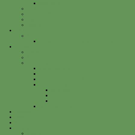
Betterplace
Vorstand
Freunde & Partner
Unsere Sponsoren
Satzung
Just Bee
Kurse
Die alte Kunst der Obstbaumveredelung
Projekte
Vitalisgarten
Kistenableger
Alte Projekte
Kinderprogramm
HELGA
Gartenbahnhof Ehrenfeld
Obsthain Grüner Weg
Rundgang
Umzug
Historie
Flüchtlingsprojekt
Facebook
Instagram
Betterplace
Kontakt
Anfahrt