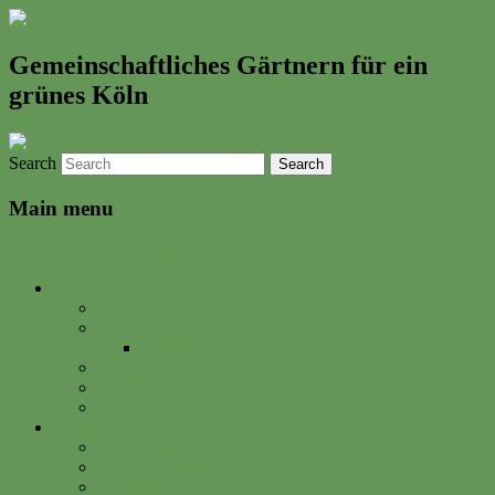
Gemeinschaftliches Gärtnern für ein
grünes Köln
Search
Main menu
Skip to primary content
Neues & Altes
Ereignisse
Termine
Gartenkalender
Gartenbrief
Unsere Bilder & Aktivitäten
Gartenrezepte
Gartenwerkstadt
Philosophie
Mitglied werden
Spenden