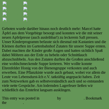
Geboten wurde darüber hinaus noch deutlich mehr: Marcel hatte
Äpfel aus dem Vorgebirge besorgt und konnten wir die mit seiner
neuen Apfelpresse (auch ausleihbar!) zu leckerem Saft pressen.
Unser Kinderprogramm befasste sich diesmal mit Kastanien und die
Kleinen durften im Gartenbahnhof Zutaten für unsere Suppe ernten.
Dabei machten die Kinder große Augen und hatten sichtlich Spaß
dabei Möhren aus der Erde zu hebeln oder Schnittlauch
abzuschnibbeln. Aus den Zutaten durften die Großen anschließend
eine wohlschmeckende Suppe kreieren. Wer wollte konnte
Ehrenfelder Honig von der Bienengruppe verkosten und auch
erwerben. Eine Pflanzkiste wurde auch gebaut, wobei vor allem die
Leute von Lebensdurst-Ich e.V. tatkräftig angepackt haben. Zeit
zum Netzwerken gab es selbstverständlich auch und so entstanden
viele nette Gespräche. Am lodernden Lagerfeuer ließen wir
schließlich das Erntefest langsam ausklingen.
This entry was posted in
Ereignisse
by
Volker Ermert
. Bookmark
the
permalink
.
Impressum