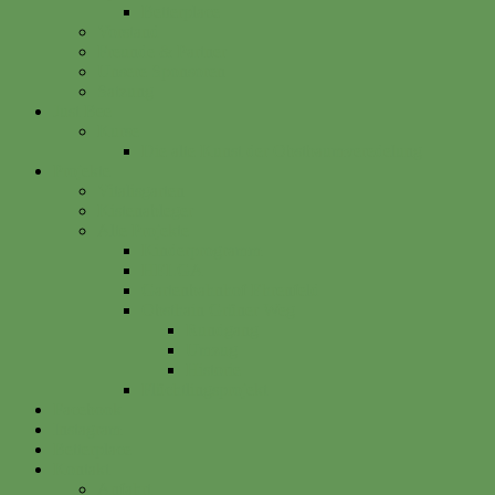
Betterplace
Vorstand
Freunde & Partner
Unsere Sponsoren
Satzung
Just Bee
Kurse
Die alte Kunst der Obstbaumveredelung
Projekte
Vitalisgarten
Kistenableger
Alte Projekte
Kinderprogramm
HELGA
Gartenbahnhof Ehrenfeld
Obsthain Grüner Weg
Rundgang
Umzug
Historie
Flüchtlingsprojekt
Facebook
Instagram
Betterplace
Kontakt
Anfahrt