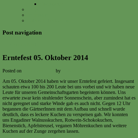
Vitalisgarten
FAQs
Impressum
Datenschutzerklärung
Post navigation
←
Previous
Next
→
Erntefest 05. Oktober 2014
Posted on
5. October 2014
by
Volker Ermert
Am 05. Oktober 2014 haben wir unser Erntefest gefeiert. Insgesamt
schauten etwa 100 bis 200 Leute bei uns vorbei und wir haben neue
Leute für unseren Gemeinschaftsgarten begeistern können. Uns
erwartete zwar kein strahlender Sonnenschein, aber zumindest hat es
nicht geregnet und starke Winde gab es auch nicht. Gegen 12 Uhr
begannen die GärtnerInnen mit dem Aufbau und schnell wurde
deutlich, dass es leckere Kuchen zu verspeisen gab. Wir konnten
uns Engadiner Walnusskuchen, Rotwein-Schokokuchen,
Bienenstich, Apfelstreusel, veganen Möhrenkuchen und weitere
Kuchen auf der Zunge zergehen lassen.