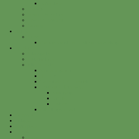
Betterplace
Vorstand
Freunde & Partner
Unsere Sponsoren
Satzung
Just Bee
Kurse
Die alte Kunst der Obstbaumveredelung
Projekte
Vitalisgarten
Kistenableger
Alte Projekte
Kinderprogramm
HELGA
Gartenbahnhof Ehrenfeld
Obsthain Grüner Weg
Rundgang
Umzug
Historie
Flüchtlingsprojekt
Facebook
Instagram
Betterplace
Kontakt
Anfahrt