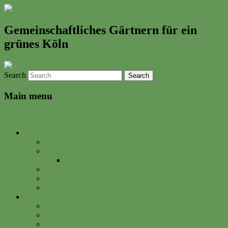
Gemeinschaftliches Gärtnern für ein
grünes Köln
Search
Main menu
Skip to primary content
Neues & Altes
Ereignisse
Termine
Gartenkalender
Gartenbrief
Unsere Bilder & Aktivitäten
Gartenrezepte
Gartenwerkstadt
Philosophie
Mitglied werden
Spenden