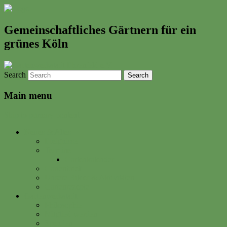
Gemeinschaftliches Gärtnern für ein
grünes Köln
Search
Main menu
Skip to primary content
Neues & Altes
Ereignisse
Termine
Gartenkalender
Gartenbrief
Unsere Bilder & Aktivitäten
Gartenrezepte
Gartenwerkstadt
Philosophie
Mitglied werden
Spenden