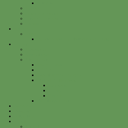
Betterplace
Vorstand
Freunde & Partner
Unsere Sponsoren
Satzung
Just Bee
Kurse
Die alte Kunst der Obstbaumveredelung
Projekte
Vitalisgarten
Kistenableger
Alte Projekte
Kinderprogramm
HELGA
Gartenbahnhof Ehrenfeld
Obsthain Grüner Weg
Rundgang
Umzug
Historie
Flüchtlingsprojekt
Facebook
Instagram
Betterplace
Kontakt
Anfahrt