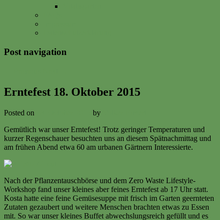
Vitalisgarten
FAQs
Impressum
Datenschutzerklärung
Post navigation
←
Previous
Next
→
Erntefest 18. Oktober 2015
Posted on
18. October 2015
by
Volker Ermert
Gemütlich war unser Erntefest! Trotz geringer Temperaturen und
kurzer Regenschauer besuchten uns an diesem Spätnachmittag und
am frühen Abend etwa 60 am urbanen Gärtnern Interessierte.
Nach der Pflanzentauschbörse und dem Zero Waste Lifestyle-
Workshop fand unser kleines aber feines Erntefest ab 17 Uhr statt.
Kosta hatte eine feine Gemüsesuppe mit frisch im Garten geernteten
Zutaten gezaubert und weitere Menschen brachten etwas zu Essen
mit. So war unser kleines Buffet abwechslungsreich gefüllt und es