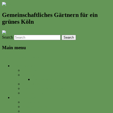
Gemeinschaftliches Gärtnern für ein
grünes Köln
Search
Main menu
Skip to primary content
Neues & Altes
Ereignisse
Termine
Gartenkalender
Gartenbrief
Unsere Bilder & Aktivitäten
Gartenrezepte
Gartenwerkstadt
Philosophie
Mitglied werden
Spenden