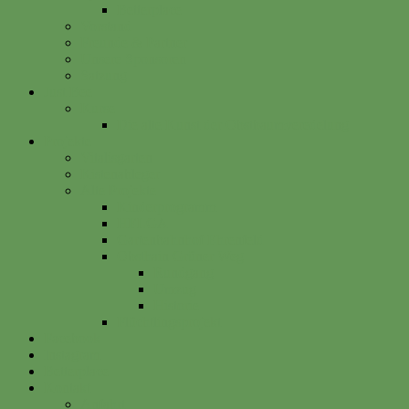
Betterplace
Vorstand
Freunde & Partner
Unsere Sponsoren
Satzung
Just Bee
Kurse
Die alte Kunst der Obstbaumveredelung
Projekte
Vitalisgarten
Kistenableger
Alte Projekte
Kinderprogramm
HELGA
Gartenbahnhof Ehrenfeld
Obsthain Grüner Weg
Rundgang
Umzug
Historie
Flüchtlingsprojekt
Facebook
Instagram
Betterplace
Kontakt
Anfahrt