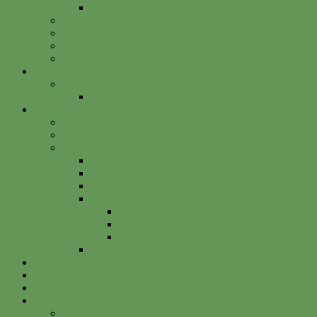
Betterplace
Vorstand
Freunde & Partner
Unsere Sponsoren
Satzung
Just Bee
Kurse
Die alte Kunst der Obstbaumveredelung
Projekte
Vitalisgarten
Kistenableger
Alte Projekte
Kinderprogramm
HELGA
Gartenbahnhof Ehrenfeld
Obsthain Grüner Weg
Rundgang
Umzug
Historie
Flüchtlingsprojekt
Facebook
Instagram
Betterplace
Kontakt
Anfahrt