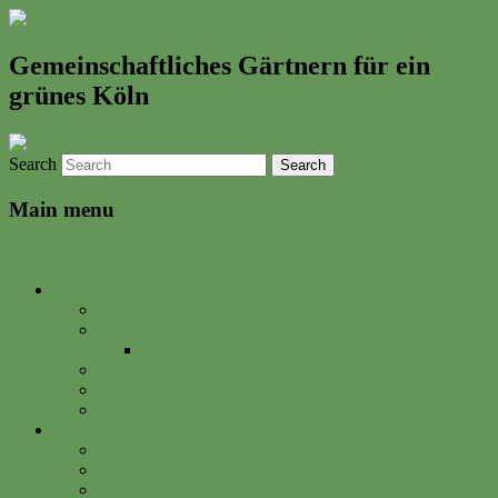
Gemeinschaftliches Gärtnern für ein
grünes Köln
Search
Main menu
Skip to primary content
Neues & Altes
Ereignisse
Termine
Gartenkalender
Gartenbrief
Unsere Bilder & Aktivitäten
Gartenrezepte
Gartenwerkstadt
Philosophie
Mitglied werden
Spenden