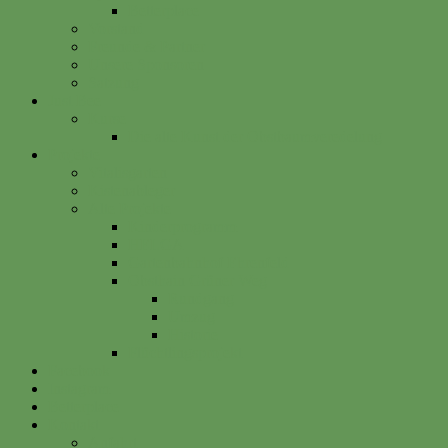
Betterplace
Vorstand
Freunde & Partner
Unsere Sponsoren
Satzung
Just Bee
Kurse
Die alte Kunst der Obstbaumveredelung
Projekte
Vitalisgarten
Kistenableger
Alte Projekte
Kinderprogramm
HELGA
Gartenbahnhof Ehrenfeld
Obsthain Grüner Weg
Rundgang
Umzug
Historie
Flüchtlingsprojekt
Facebook
Instagram
Betterplace
Kontakt
Anfahrt