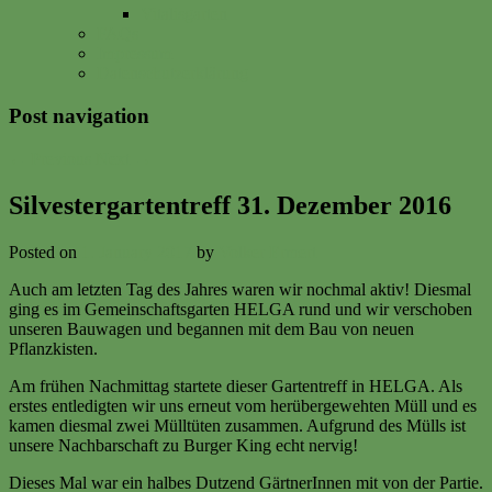
Vitalisgarten
FAQs
Impressum
Datenschutzerklärung
Post navigation
←
Previous
Next
→
Silvestergartentreff 31. Dezember 2016
Posted on
1. January 2017
by
Volker Ermert
Auch am letzten Tag des Jahres waren wir nochmal aktiv! Diesmal
ging es im Gemeinschaftsgarten HELGA rund und wir verschoben
unseren Bauwagen und begannen mit dem Bau von neuen
Pflanzkisten.
Am frühen Nachmittag startete dieser Gartentreff in HELGA. Als
erstes entledigten wir uns erneut vom herübergewehten Müll und es
kamen diesmal zwei Mülltüten zusammen. Aufgrund des Mülls ist
unsere Nachbarschaft zu Burger King echt nervig!
Dieses Mal war ein halbes Dutzend GärtnerInnen mit von der Partie.