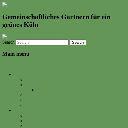
Gemeinschaftliches Gärtnern für ein
grünes Köln
Search
Main menu
Skip to primary content
Neues & Altes
Ereignisse
Termine
Gartenkalender
Gartenbrief
Unsere Bilder & Aktivitäten
Gartenrezepte
Gartenwerkstadt
Philosophie
Mitglied werden
Spenden