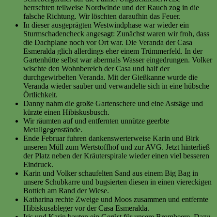
herrschten teilweise Nordwinde und der Rauch zog in die
falsche Richtung. Wir löschten daraufhin das Feuer.
In dieser ausgeprägten Westwindphase war wieder ein
Sturmschadencheck angesagt: Zunächst waren wir froh, dass
die Dachplane noch vor Ort war. Die Veranda der Casa
Esmeralda glich allerdings eher einem Trümmerfeld. In der
Gartenhütte selbst war abermals Wasser eingedrungen. Volker
wischte den Wohnbereich der Casa und half der
durchgewirbelten Veranda. Mit der Gießkanne wurde die
Veranda wieder sauber und verwandelte sich in eine hübsche
Örtlichkeit.
Danny nahm die große Gartenschere und eine Astsäge und
kürzte einen Hibiskusbusch.
Wir räumten auf und entfernten unnütze geerbte
Metallgegenstände.
Ende Februar fuhren dankenswerterweise Karin und Birk
unseren Müll zum Wertstoffhof und zur AVG. Jetzt hinterließ
der Platz neben der Kräuterspirale wieder einen viel besseren
Eindruck.
Karin und Volker schaufelten Sand aus einem Big Bag in
unsere Schubkarre und bugsierten diesen in einen viereckigen
Bottich am Rand der Wiese.
Katharina rechte Zweige und Moos zusammen und entfernte
Hibiskusableger vor der Casa Esmeralda.
Iris und Karin bauten ein Gerüst für unsere Brombeere. Dazu