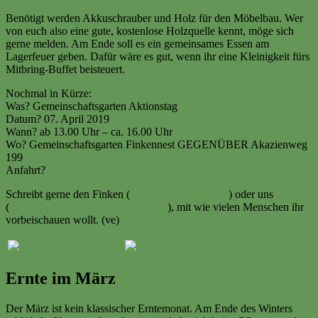
Benötigt werden Akkuschrauber und Holz für den Möbelbau. Wer
von euch also eine gute, kostenlose Holzquelle kennt, möge sich
gerne melden. Am Ende soll es ein gemeinsames Essen am
Lagerfeuer geben. Dafür wäre es gut, wenn ihr eine Kleinigkeit fürs
Mitbring-Buffet beisteuert.
Nochmal in Kürze:
Was? Gemeinschaftsgarten Aktionstag
Datum? 07. April 2019
Wann? ab 13.00 Uhr – ca. 16.00 Uhr
Wo? Gemeinschaftsgarten Finkennest GEGENÜBER Akazienweg
199
Anfahrt?
https://finken-koeln.de/kontakt-und-impressum/
Schreibt gerne den Finken (
info@finken-koeln.de
) oder uns
(
info@gartenwerkstadt-ehrenfeld.de
), mit wie vielen Menschen ihr
vorbeischauen wollt. (ve)
Ernte im März
Der März ist kein klassischer Erntemonat. Am Ende des Winters