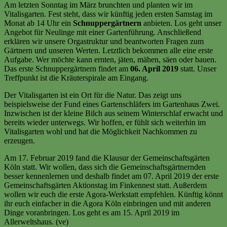
Am letzten Sonntag im März brunchten und planten wir im
Vitalisgarten. Fest steht, dass wir künftig jeden ersten Samstag im
Monat ab 14 Uhr ein
Schnuppergärtnern
anbieten. Los geht unser
Angebot für Neulinge mit einer Gartenführung. Anschließend
erklären wir unsere Orgastruktur und beantworten Fragen zum
Gärtnern und unseren Werten. Letztlich bekommen alle eine erste
Aufgabe. Wer möchte kann ernten, jäten, mähen, säen oder bauen.
Das erste Schnuppergärtnern findet am
06. April 2019
statt. Unser
Treffpunkt ist die Kräuterspirale am Eingang.
Der Vitalisgarten ist ein Ort für die Natur. Das zeigt uns
beispielsweise der Fund eines Gartenschläfers im Gartenhaus Zwei.
Inzwischen ist der kleine Bilch aus seinem Winterschlaf erwacht und
bereits wieder unterwegs. Wir hoffen, er fühlt sich weiterhin im
Vitalisgarten wohl und hat die Möglichkeit Nachkommen zu
erzeugen.
Am 17. Februar 2019 fand die Klausur der Gemeinschaftsgärten
Köln statt. Wir wollen, dass sich die Gemeinschaftsgärtnernden
besser kennenlernen und deshalb findet am 07. April 2019 der erste
Gemeinschaftsgärten Aktionstag im Finkennest statt. Außerdem
wollen wir euch die erste Agora-Werkstatt empfehlen. Künftig könnt
ihr euch einfacher in die Agora Köln einbringen und mit anderen
Dinge voranbringen. Los geht es am 15. April 2019 im
Allerweltshaus. (ve)