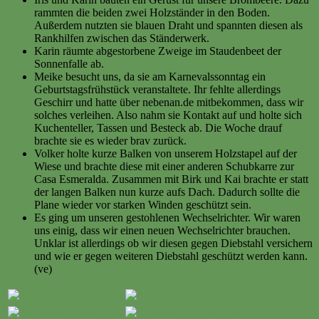
rammten die beiden zwei Holzständer in den Boden.
Außerdem nutzten sie blauen Draht und spannten diesen als
Rankhilfen zwischen das Ständerwerk.
Karin räumte abgestorbene Zweige im Staudenbeet der
Sonnenfalle ab.
Meike besucht uns, da sie am Karnevalssonntag ein
Geburtstagsfrühstück veranstaltete. Ihr fehlte allerdings
Geschirr und hatte über nebenan.de mitbekommen, dass wir
solches verleihen. Also nahm sie Kontakt auf und holte sich
Kuchenteller, Tassen und Besteck ab. Die Woche drauf
brachte sie es wieder brav zurück.
Volker holte kurze Balken von unserem Holzstapel auf der
Wiese und brachte diese mit einer anderen Schubkarre zur
Casa Esmeralda. Zusammen mit Birk und Kai brachte er statt
der langen Balken nun kurze aufs Dach. Dadurch sollte die
Plane wieder vor starken Winden geschützt sein.
Es ging um unseren gestohlenen Wechselrichter. Wir waren
uns einig, dass wir einen neuen Wechselrichter brauchen.
Unklar ist allerdings ob wir diesen gegen Diebstahl versichern
und wie er gegen weiteren Diebstahl geschützt werden kann.
(ve)