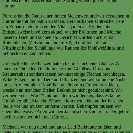
Gartenschläfer, dass er nach der Störung wieder gut zur Ruhe
kommt.
Für uns hat die Natur einen hohen Stellenwert und wir versuchen in
Harmonie mit der Natur zu leben. Bei uns haben zahlreiche Tiere
ein Zuhause oder nutzen den Vitalisgarten als Kinderstube.
Beispielsweise bevölkern aktuell wieder Erdkröten und Molche
unseren Teich und laichen ab. Gesichtet wurden auch schon
Rotkehlchen, Meisen und andere Vögel und Igel, die uns als
Nützlinge helfen Schädlinge wie Raupen des Kohlweißlings und
Schnecken einzudämmen.
Unterschiedliche Pflanzen haben bei uns auch eine Chance. Wir
nutzen nicht jeden Quadratmeter zum Gemüse-, Obst- und
Kräuteranbau sondern lassen bewusst einige Flächen brachliegen.
Wilde Ecken sind für Tiere und Pflanzen eine willkommene Niche
um sich zu entfalten. Natürlich gehört zum Gärtnern das Jäten,
weshalb an manchen Stellen Beikräuter nicht geduldet sind. Wir
vermeiden das Wort “Unkraut” denn wir denken, dass es keine
Unkräuter gibt. Manche Pflanzen kommen leider an der falschen
Stelle vor und müssen entfernt werden. Bekämpfen müssen wir
ebenfalls invasive Arten wie den Japanischen Knöterich. Der gehört
nach Asien aber nicht nach Europa.
Michaela war neu dabei und tat es Leid Beikräuter zu jäten und
hatte Lust zu schauen, was da alles Interessantes wächst. Zusammen