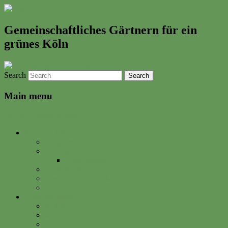
Gemeinschaftliches Gärtnern für ein
grünes Köln
Search
Main menu
Skip to primary content
Neues & Altes
Ereignisse
Termine
Gartenkalender
Gartenbrief
Unsere Bilder & Aktivitäten
Gartenrezepte
Gartenwerkstadt
Philosophie
Mitglied werden
Spenden