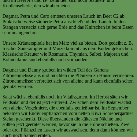
und im Beet A4 und B4 befanden sich noch Stauden- und
Knollensellerie, den wir abernteten.
Dagmar, Petra und Caro ernteten unseren Lauch im Beet C2 ab.
Praktischerweise säuberte Petra anschließend den Lauch. In den
Stangen versteckt sich gerne Erde und das Knirschen ist beim Essen
sehr unangenehm.
Unsere Kräuterspirale hat im März viel zu bieten. Dort gedeiht z. B.
frischer Sauerampfer und Minze kommt aus dem Boden gekrochen.
Klassische Kräuter wie Rosmarin, Thymian, Salbei, Majoran und
Bohnenkraut sind ebenfalls noch vorhanden.
Dagmar und Danny gruben im wilden Teil des Gartens
Zitronenmelisse aus und möchten die Pflanzen zu Hause vermehren.
Zitronenmelisse verbreitet sich von alleine und kann ebenfalls schon
genutzt werden.
Salat wächst ebenfalls noch im Vitalisgarten. Im Herbst säten wir
Feldsalat und der ist jetzt erntereif. Zwischen dem Feldsalat wächst
von alleine Vogelmiere, die ebenfalls genießbar ist. Im September
bekamen wir Endivienpflänzchen vom netten Kiwi-Schrebergärtner
Stefan geschenkt. Diese überstanden die kältesten Nächte und
sollten jetzt geerntet werden, bevor sie in die Höhe schießen. Zwei
oder drei Pflänzchen lassen wir auswachsen, denn dann können wir
auch noch Samen ernten.