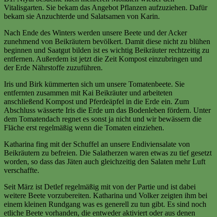
Vitalisgarten. Sie bekam das Angebot Pflanzen aufzuziehen. Dafür
bekam sie Anzuchterde und Salatsamen von Karin.
Nach Ende des Winters werden unsere Beete und der Acker
zunehmend von Beikräutern bevölkert. Damit diese nicht zu blühen
beginnen und Saatgut bilden ist es wichtig Beikräuter rechtzeitig zu
entfernen. Außerdem ist jetzt die Zeit Kompost einzubringen und
der Erde Nährstoffe zuzuführen.
Iris und Birk kümmerten sich um unsere Tomatenbeete. Sie
entfernten zusammen mit Kai Beikräuter und arbeiteten
anschließend Kompost und Pferdeäpfel in die Erde ein. Zum
Abschluss wässerte Iris die Erde um das Bodenleben fördern. Unter
dem Tomatendach regnet es sonst ja nicht und wir bewässern die
Fläche erst regelmäßig wenn die Tomaten einziehen.
Katharina fing mit der Schuffel an unsere Endiviensalate von
Beikräutern zu befreien. Die Salatherzen waren etwas zu tief gesetzt
worden, so dass das Jäten auch gleichzeitig den Salaten mehr Luft
verschaffte.
Seit März ist Detlef regelmäßig mit von der Partie und ist dabei
weitere Beete vorzubereiten. Katharina und Volker zeigten ihm bei
einem kleinen Rundgang was es generell zu tun gibt. Es sind noch
etliche Beete vorhanden, die entweder aktiviert oder aus denen