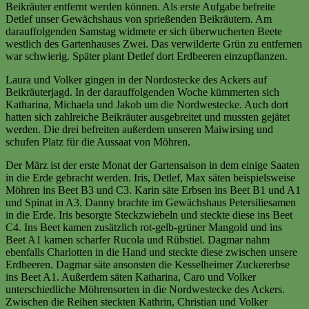
Beikräuter entfernt werden können. Als erste Aufgabe befreite
Detlef unser Gewächshaus von sprießenden Beikräutern. Am
darauffolgenden Samstag widmete er sich überwucherten Beete
westlich des Gartenhauses Zwei. Das verwilderte Grün zu entfernen
war schwierig. Später plant Detlef dort Erdbeeren einzupflanzen.
Laura und Volker gingen in der Nordostecke des Ackers auf
Beikräuterjagd. In der darauffolgenden Woche kümmerten sich
Katharina, Michaela und Jakob um die Nordwestecke. Auch dort
hatten sich zahlreiche Beikräuter ausgebreitet und mussten gejätet
werden. Die drei befreiten außerdem unseren Maiwirsing und
schufen Platz für die Aussaat von Möhren.
Der März ist der erste Monat der Gartensaison in dem einige Saaten
in die Erde gebracht werden. Iris, Detlef, Max säten beispielsweise
Möhren ins Beet B3 und C3. Karin säte Erbsen ins Beet B1 und A1
und Spinat in A3. Danny brachte im Gewächshaus Petersiliesamen
in die Erde. Iris besorgte Steckzwiebeln und steckte diese ins Beet
C4. Ins Beet kamen zusätzlich rot-gelb-grüner Mangold und ins
Beet A1 kamen scharfer Rucola und Rübstiel. Dagmar nahm
ebenfalls Charlotten in die Hand und steckte diese zwischen unsere
Erdbeeren. Dagmar säte ansonsten die Kesselheimer Zuckererbse
ins Beet A1. Außerdem säten Katharina, Caro und Volker
unterschiedliche Möhrensorten in die Nordwestecke des Ackers.
Zwischen die Reihen steckten Kathrin, Christian und Volker