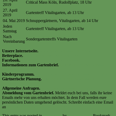
Critical Mass Köln, Rudolfplatz, 18 Uhr
2019
27. April
Gartentreff Vitalisgarten, ab 13 Uhr
2019
04. Mai 2019
Schnuppergärtnern, Vitalisgarten, ab 14 Uhr
Jeden
Gartentreff Vitalisgarten, ab 13 Uhr
Samstag
Nach
Sondergartentreffs Vitalisgarten
Vereinbarung
Unsere Internetseite.
www.gartenwerkstadt-ehrenfeld.de
Betterplace.
https://www.betterplace.org/p24432
Facebook.
www.facebook.com/gartenwerkstadt
Informationen zum Gartenbrief.
gartenbrief@gartenwerkstadt-
ehrenfeld.de
Kinderprogramm.
kinderprogramm@gartenwerkstadt-ehrenfeld.de
Gärtnerische Planung.
pflanzgruppe@gartenwerkstadt-
ehrenfeld.de
Allgemeine Anfragen.
info@gartenwerkstadt-ehrenfeld.de
Abmeldung vom Gartenbrief.
Meldet euch bei uns, falls ihr keine
Emails mehr von uns erhalten möchtet. In dem Fall werden eure
persönlichen Daten umgehend gelöscht. Schreibt einfach eine Email
an
gartenbrief@gartenwerkstadt-ehrenfeld.de
This entry was posted in
Gartenbrief
by
Volker Ermert
. Bookmark