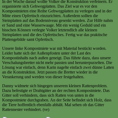
In der Woche darauf wollte Volker die Konstruktion verfeinern. Er
organisierte sich Gehwegplatten. Das Ziel war es vor den
Kompostmieten eine Reihe Gehwegplatten zu verlegen und in der
Mitte einen Opfertisch einzurichten. Außerdem sollten die
Steinplatten auf das Bodenniveau gesenkt werden. Zur Hilfe nahm
er Sand und eine Wasserwaage. Mit ein wenig Geduld und ein
bisschen Können verlegte Volker letztendlich alle kleinen
Steinplatten und die des Opfertisches. Fertig war das praktische
Plattengebilde samt Opfertisch.
Unsere linke Kompostmiete war mit Material bestückt worden.
Leider hatte sich der Außenpfosten unter der Last des
Kompostinhalts nach außen geneigt. Das führte dazu, dass unsere
Verschalungsbretter nicht mehr passten und herunterpurzelten. Die
Lösung war einfach, denn Karin nagelte einfach zwei dünne Latten
an die Konstruktion. Jetzt passen die Bretter wieder in die
Verankerung und werden von dieser festgehalten.
Danny widmete sich hingegen unserem kleinen Rattenproblem.
Dazu befestigte er Drahtgitter an der rechten Kompostmiete. Das
Gitter soll verhindern, dass sich Ratten von unten in die
Kompostmiete durchgraben. An der Seite befindet sich Holz, dass
die Tiere hoffentlich ebenfalls abhält. Mal sehen ob das Gitter
Rattennester verhindert. (ve)