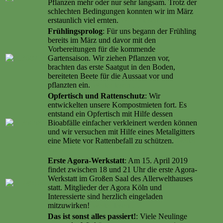
Pflanzen mehr oder nur sehr langsam. Trotz der
schlechten Bedingungen konnten wir im März
erstaunlich viel ernten.
Weiter lesen …
Frühlingsprolog
: Für uns begann der Frühling
bereits im März und davor mit den
Vorbereitungen für die kommende
Gartensaison. Wir ziehen Pflanzen vor,
brachten das erste Saatgut in den Boden,
bereiteten Beete für die Aussaat vor und
pflanzten ein.
Weiter lesen …
Opfertisch und Rattenschutz
: Wir
entwickelten unsere Kompostmieten fort. Es
entstand ein Opfertisch mit Hilfe dessen
Bioabfälle einfacher verkleinert werden können
und wir versuchen mit Hilfe eines Metallgitters
eine Miete vor Rattenbefall zu schützen.
Weiter
lesen …
Erste Agora-Werkstatt
: Am 15. April 2019
findet zwischen 18 und 21 Uhr die erste Agora-
Werkstatt im Großen Saal des Allerwelthauses
statt. Mitglieder der Agora Köln und
Interessierte sind herzlich eingeladen
mitzuwirken!
Weiter lesen …
Das ist sonst alles passiert!
: Viele Neulinge