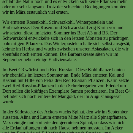
schläft die Natur noch und es entwickeln sich keine Pflanzen mehr
oder nur sehr langsam. Trotz der schlechten Bedingungen konnten
wir im März erstaunlich viel ernten.
Wir ernteten Rosenkohl, Schwarzkohl, Winterpostelein und
Barbarakresse. Den Rosen- und Schwarzkohl zog Karin vor und
wir setzten diese im letzten Sommer ins Beet A3 und B3. Der
Schwarzkohl entwickelte sich in den letzten Monaten zu prächtigen
palmartigen Pflanzen. Das Winterpostelein hatte sich selbst ausgesät,
keimte im Herbst und wuchs zwischen unseren Asiasalaten, die wir
ebenfalls noch ernten können. Die Barbarakresse säten wir im
September neben einige Endiviensalate.
Im Beet C3 wächst noch Red Russian. Diese Kohlpflanze bauten
wir ebenfalls im letzten Sommer an. Ende März ernteten Kai und
Bastian mit HIlfe von Petra drei Red Russian-Pflanzen. Karin setzte
zwei Red Russian-Pflanzen in den Schrebergarten von Friedel um.
Dort sollen die kräftigen Exemplare Samen produzieren. Im Beet C4
befindet sich noch erntereifer Mangold, der im August ausgesät
wurde.
In der Südostecke des Ackers wuchs Spinat, den wir im September
aussäten. Alina und Laura ernteten Mitte März alle Spinatpflanzen.
Max reinigte und sortierte den geernteten Spinat, so dass wir nicht
alle Erdanhaftungen mit nach Hause nehmen mussten. Im Acker