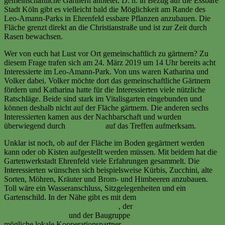
gemeinschaftliche Gärtnern anbietet. D. h. in Bezug auf die Essbare
Stadt Köln gibt es vielleicht bald die Möglichkeit am Rande des
Leo-Amann-Parks in Ehrenfeld essbare Pflanzen anzubauen. Die
Fläche grenzt direkt an die Christianstraße und ist zur Zeit durch
Rasen bewachsen.
Wer von euch hat Lust vor Ort gemeinschaftlich zu gärtnern? Zu
diesem Frage trafen sich am 24. März 2019 um 14 Uhr bereits acht
Interessierte im Leo-Amann-Park. Von uns waren Katharina und
Volker dabei. Volker möchte dort das gemeinschaftliche Gärtnern
fördern und Katharina hatte für die Interessierten viele nützliche
Ratschläge. Beide sind stark im Vitalisgarten eingebunden und
können deshalb nicht auf der Fläche gärtnern. Die anderen sechs
Interessierten kamen aus der Nachbarschaft und wurden
überwiegend durch
nebenan.de
auf das Treffen aufmerksam.
Unklar ist noch, ob auf der Fläche im Boden gegärtnert werden
kann oder ob Kisten aufgestellt werden müssen. Mit beidem hat die
Gartenwerkstadt Ehrenfeld viele Erfahrungen gesammelt. Die
Interessierten wünschen sich beispielsweise Kürbis, Zucchini, alte
Sorten, Möhren, Kräuter und Brom- und Himbeeren anzubauen.
Toll wäre ein Wasseranschluss, Sitzgelegenheiten und ein
Gartenschild. In der Nähe gibt es mit dem
Ehrenfelder Verein für
Arbeit und Qualifizierung e.V. (eva)
, der
Bürgergarde “blau-gold”
von 1904 e.V. Köln
und der Baugruppe
Minge Onkel GbR
mögliche lokale Kooperationspartner.