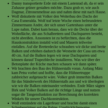
Danny transportierte Erde mit einem Lastenrad ab, da er sein
Zuhause grüner gestalten möchte. Dazu grub er, wie auch
Dagmar, Zitronenmelisse aus und nahm diese mit nach Hause.
Wolf diskutierte mit Volker den Weiterbau des Dachs der
Casa Esmeralda. Wolf traf letzte Woche einen befreundeten
Zimmermann Andre, der sich unser Gartenhaus unter die
Lupe nahm. Dabei kam heraus, dass wir die Decke über der
Wohnfläche, die aus Schalbrettern und Dachsparren besteht,
nicht abreißen. Ansonsten ist zu befürchten, dass die
Hauskonstruktion instabil wird und Mauern teilweise
einfallen. Auf die Bretterdecke schrauben wir dicke und breite
Balken und erhöhen dadurch die Westseite der Casa um etwa
40 cm. Auf die Balken legen wir neue Dachsparren und
können darauf Trapezbleche installieren. Was wir über der
Betonplatte der Küche machen schauen wir dann später.
Wir brachten den Bau des Hühnerstalls voran. Anfang März
kam Petra vorbei und hoffte, dass die Hühnertruppe
zahlreicher aufgetaucht wäre. Volker grub immerhin Balken
für das Ständerwerk des Hühnerstalls aus und wir überlegten
wie wir die Balken miteinander verbinden. Ende März sägten
Birk und Volker Balken auf die richtige Länge und nutzen
sogar die Tangensfunktion zur Berechnung des korrekten
Winkels für unsere Dachkonstruktion.
Wolf entzündete ein Lagerfeuer und brachte damit einen
Schrebergärtner auf die Palme. Unglücklicherweise