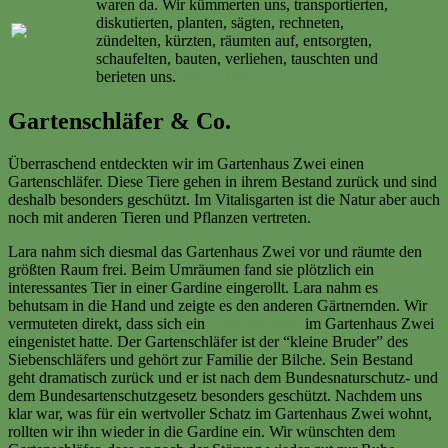
waren da. Wir kümmerten uns, transportierten,
diskutierten, planten, sägten, rechneten,
zündelten, kürzten, räumten auf, entsorgten,
schaufelten, bauten, verliehen, tauschten und
berieten uns.
Weiter lesen …
Gartenschläfer & Co.
Überraschend entdeckten wir im Gartenhaus Zwei einen
Gartenschläfer. Diese Tiere gehen in ihrem Bestand zurück und sind
deshalb besonders geschützt. Im Vitalisgarten ist die Natur aber auch
noch mit anderen Tieren und Pflanzen vertreten.
Lara nahm sich diesmal das Gartenhaus Zwei vor und räumte den
größten Raum frei. Beim Umräumen fand sie plötzlich ein
interessantes Tier in einer Gardine eingerollt. Lara nahm es
behutsam in die Hand und zeigte es den anderen Gärtnernden. Wir
vermuteten direkt, dass sich ein
Gartenschläfer
im Gartenhaus Zwei
eingenistet hatte. Der Gartenschläfer ist der “kleine Bruder” des
Siebenschläfers und gehört zur Familie der Bilche. Sein Bestand
geht dramatisch zurück und er ist nach dem Bundesnaturschutz- und
dem Bundesartenschutzgesetz besonders geschützt. Nachdem uns
klar war, was für ein wertvoller Schatz im Gartenhaus Zwei wohnt,
rollten wir ihn wieder in die Gardine ein. Wir wünschten dem