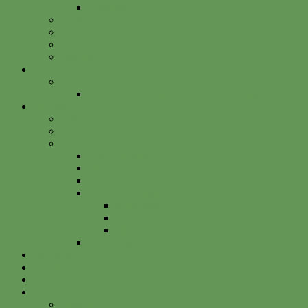
Betterplace
Vorstand
Freunde & Partner
Unsere Sponsoren
Satzung
Just Bee
Kurse
Die alte Kunst der Obstbaumveredelung
Projekte
Vitalisgarten
Kistenableger
Alte Projekte
Kinderprogramm
HELGA
Gartenbahnhof Ehrenfeld
Obsthain Grüner Weg
Rundgang
Umzug
Historie
Flüchtlingsprojekt
Facebook
Instagram
Betterplace
Kontakt
Anfahrt