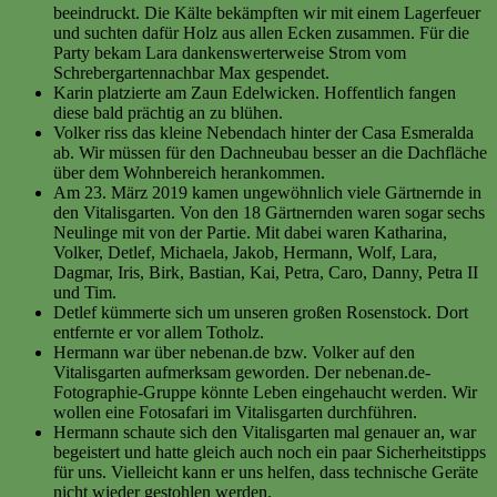
beeindruckt. Die Kälte bekämpften wir mit einem Lagerfeuer
und suchten dafür Holz aus allen Ecken zusammen. Für die
Party bekam Lara dankenswerterweise Strom vom
Schrebergartennachbar Max gespendet.
Karin platzierte am Zaun Edelwicken. Hoffentlich fangen
diese bald prächtig an zu blühen.
Volker riss das kleine Nebendach hinter der Casa Esmeralda
ab. Wir müssen für den Dachneubau besser an die Dachfläche
über dem Wohnbereich herankommen.
Am 23. März 2019 kamen ungewöhnlich viele Gärtnernde in
den Vitalisgarten. Von den 18 Gärtnernden waren sogar sechs
Neulinge mit von der Partie. Mit dabei waren Katharina,
Volker, Detlef, Michaela, Jakob, Hermann, Wolf, Lara,
Dagmar, Iris, Birk, Bastian, Kai, Petra, Caro, Danny, Petra II
und Tim.
Detlef kümmerte sich um unseren großen Rosenstock. Dort
entfernte er vor allem Totholz.
Hermann war über nebenan.de bzw. Volker auf den
Vitalisgarten aufmerksam geworden. Der nebenan.de-
Fotographie-Gruppe könnte Leben eingehaucht werden. Wir
wollen eine Fotosafari im Vitalisgarten durchführen.
Hermann schaute sich den Vitalisgarten mal genauer an, war
begeistert und hatte gleich auch noch ein paar Sicherheitstipps
für uns. Vielleicht kann er uns helfen, dass technische Geräte
nicht wieder gestohlen werden.