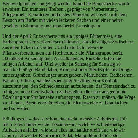
Beinwellplantage” angelegt werden kann.Die Benjeshecke wurde
erweitert. Ein munteres Treiben , geprägt von Vorbereitung,
Pflegearbeit, Reparieren und erstes Pflanzen, wechselte mit dem
Besuch am Buffet mit vielen leckeren Sachen und einer heiter-
geselligen Stimmung und mancherlei Fachsimpeln.
Und der April? Er bescherte uns ein üppiges Blütenmeer, eine
Farbenpracht vor wolkenlosem Himmel, ein vielseitiges Zwitschern
aus allen Ecken im Garten . Und natürlich liefen die
Pflanzvorbereitungen auf Hochtouren: die Pflanzgruppe berät,
aktualisiert Anzuchtpläne, Aussatkalender, Einzelne listen die
nötigen Arbeiten auf. Und wieder ist Samstag für Samstag so
manche fleißige Hand dabei, Kompost oder Pferdeäpfel als Dünger
unterzugraben, Gründünger umzugraben, Mairübchen, Radieschen,
Bohnen, Erbsen, Salatezu säen oder Setzlinge von Kohlrabi
auszubringen, den Schneckenzaun aufzubauen, das Tomatendach zu
reinigen, neue Gerätschaften zu bestellen, die stark ausgedünnte
Böschung zur Straßenseite aufzupeppen, Rasen zu mähen, die Wege
zu pflegen, Beete vorzubereiten,die Bienenweide zu begutachten
und so weiter.
Frühlingszeit – das ist schon eine recht intensive Arbeitszeit. Für
mich ist es immer weider faszinierend, welch verschiedenartige
Aufgaben anfallen, wie sehr alles ineinander greift und wie wir
schon jetzt wieder Rharbarber, Salat, Mangold und die ersten