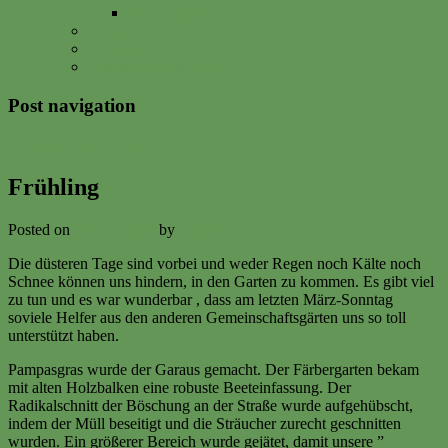
Vitalisgarten
FAQs
Impressum
Datenschutzerklärung
Post navigation
←
Previous
Next
→
Frühling
Posted on
9. May 2022
by
Birgitt
Die düsteren Tage sind vorbei und weder Regen noch Kälte noch
Schnee können uns hindern, in den Garten zu kommen. Es gibt viel
zu tun und es war wunderbar , dass am letzten März-Sonntag
soviele Helfer aus den anderen Gemeinschaftsgärten uns so toll
unterstützt haben.
Pampasgras wurde der Garaus gemacht. Der Färbergarten bekam
mit alten Holzbalken eine robuste Beeteinfassung. Der
Radikalschnitt der Böschung an der Straße wurde aufgehübscht,
indem der Müll beseitigt und die Sträucher zurecht geschnitten
wurden. Ein größerer Bereich wurde gejätet, damit unsere ”