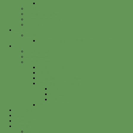
Betterplace
Vorstand
Freunde & Partner
Unsere Sponsoren
Satzung
Just Bee
Kurse
Die alte Kunst der Obstbaumveredelung
Projekte
Vitalisgarten
Kistenableger
Alte Projekte
Kinderprogramm
HELGA
Gartenbahnhof Ehrenfeld
Obsthain Grüner Weg
Rundgang
Umzug
Historie
Flüchtlingsprojekt
Facebook
Instagram
Betterplace
Kontakt
Anfahrt