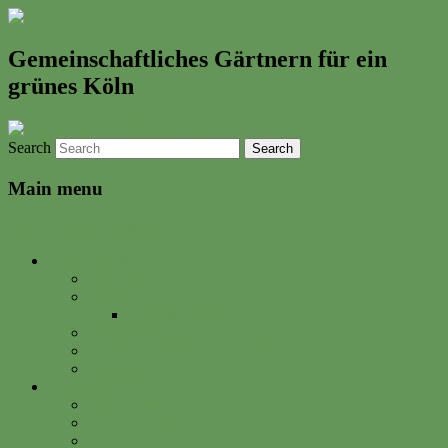
Gemeinschaftliches Gärtnern für ein
grünes Köln
Search
Main menu
Skip to primary content
Neues & Altes
Ereignisse
Termine
Gartenkalender
Gartenbrief
Unsere Bilder & Aktivitäten
Gartenrezepte
Gartenwerkstadt
Philosophie
Mitglied werden
Spenden