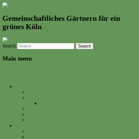
Gemeinschaftliches Gärtnern für ein
grünes Köln
Search
Main menu
Skip to primary content
Skip to secondary content
Neues & Altes
Ereignisse
Termine
Gartenkalender
Gartenbrief
Unsere Bilder & Aktivitäten
Gartenrezepte
Gartenwerkstadt
Philosophie
Mitglied werden