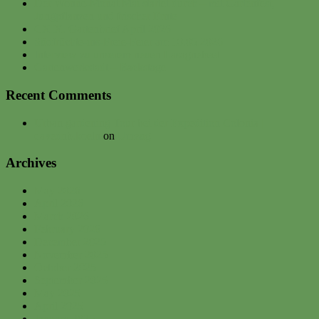
Der Wonne-Monat Mai startet durch – mit Gartenfest,
Jungpflanzen und frischer Ernte
CXIX. Gartenbrief April 2026
Südfrüchte-ins-Freie-Feier am 10.05.2026
Interview zu unserem neuen Lasagnebeet
Gartenwerkstadt – Backstage
Recent Comments
Urban gardening Tour bei der Expedition Colonia |
davednb.koeln
on
Umzug
Archives
May 2026
April 2026
March 2026
February 2026
December 2025
November 2025
October 2025
September 2025
May 2025
April 2025
January 2025