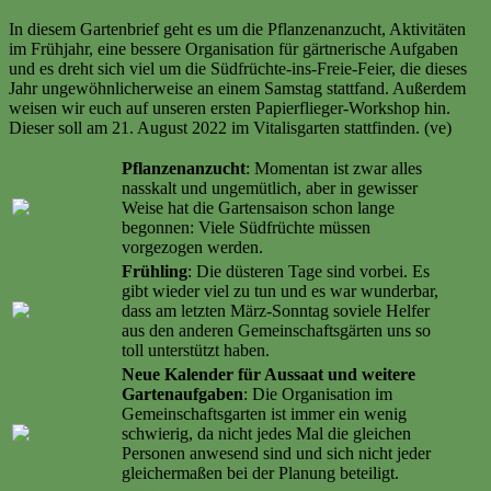
In diesem Gartenbrief geht es um die Pflanzenanzucht, Aktivitäten
im Frühjahr, eine bessere Organisation für gärtnerische Aufgaben
und es dreht sich viel um die Südfrüchte-ins-Freie-Feier, die dieses
Jahr ungewöhnlicherweise an einem Samstag stattfand. Außerdem
weisen wir euch auf unseren ersten Papierflieger-Workshop hin.
Dieser soll am 21. August 2022 im Vitalisgarten stattfinden. (ve)
Pflanzenanzucht
: Momentan ist zwar alles
nasskalt und ungemütlich, aber in gewisser
Weise hat die Gartensaison schon lange
begonnen: Viele Südfrüchte müssen
vorgezogen werden.
Weiter lesen …
Frühling
: Die düsteren Tage sind vorbei. Es
gibt wieder viel zu tun und es war wunderbar,
dass am letzten März-Sonntag soviele Helfer
aus den anderen Gemeinschaftsgärten uns so
toll unterstützt haben.
Weiter lesen …
Neue Kalender für Aussaat und weitere
Gartenaufgaben
: Die Organisation im
Gemeinschaftsgarten ist immer ein wenig
schwierig, da nicht jedes Mal die gleichen
Personen anwesend sind und sich nicht jeder
gleichermaßen bei der Planung beteiligt.
Weiter