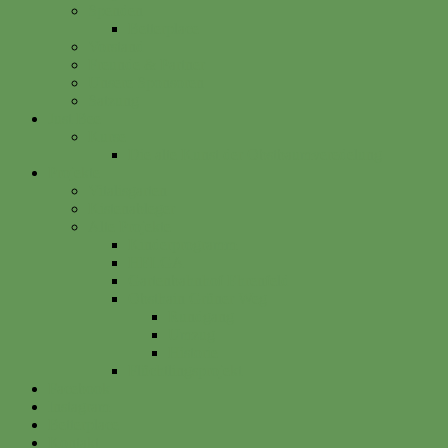
Spenden
Betterplace
Vorstand
Freunde & Partner
Unsere Sponsoren
Satzung
Just Bee
Kurse
Die alte Kunst der Obstbaumveredelung
Projekte
Vitalisgarten
Kistenableger
Alte Projekte
Kinderprogramm
HELGA
Gartenbahnhof Ehrenfeld
Obsthain Grüner Weg
Rundgang
Umzug
Historie
Flüchtlingsprojekt
Facebook
Instagram
Betterplace
Kontakt