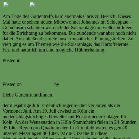
Am Ende des Gartentreffs kam abermals Chris zu Besuch. Dieses
Mal hatte er seinen neuen Mitbewohner Johannes im Schlepptau.
Gemeinsam schauten wir nach der Solaranlage um vielleicht Ideen
für die Errichtung zu bekommen. Die zündende war aber noch nicht
dabei. Anschließend startete unser monatliches Planungstreffen: Zu
viert ging es um Themen wie die Solaranlage, das Kartoffelernte-
Fest und natürlich um eine mögliche Hühnerhaltung.
Posted in
Ereignisse
LXII. Gartenbrief August 2017
Posted on
1. August 2017
by
Volker Ermert
Liebe GartenfreundInnen,
der diesjährige Juli ist deutlich regenreicher verlaufen als der
Vormonat Juni. Am 19. Juli erwischte Köln ein
niederschlagsträchtiges Unwetter mit Rekordniederschlägen für
Köln. An der Wetterstation in Köln-Stammheim fielen in 24 Stunden
95 Liter Regen pro Quadratmeter. In Ehrenfeld waren es gemäß
unseren Messungen 86 Liter. Ist die Ursache für diese
Wetterkapriolen der Klimawandel? Fest steht jedenfalls, dass sich