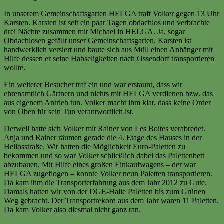
In unserem Gemeinschaftsgarten HELGA traft Volker gegen 13 Uhr
Karsten. Karsten ist seit ein paar Tagen obdachlos und verbrachte
drei Nächte zusammen mit Michael in HELGA. Ja, sogar
Obdachlosen gefällt unser Gemeinschaftsgarten. Karsten ist
handwerklich versiert und baute sich aus Müll einen Anhänger mit
Hilfe dessen er seine Habseligkeiten nach Ossendorf transportieren
wollte.
Ein weiterer Besucher traf ein und war erstaunt, dass wir
ehrenamtlich Gärtnern und nichts mit HELGA verdienen bzw. das
aus eigenem Antrieb tun. Volker macht ihm klar, dass keine Order
von Oben für sein Tun verantwortlich ist.
Derweil hatte sich Volker mit Rainer von Les Boites verabredet.
Anja und Rainer räumen gerade die 4. Etage des Hauses in der
Heliosstraße. Wir hatten die Möglichkeit Euro-Paletten zu
bekommen und so war Volker schließlich dabei das Palettenbett
abzubauen. Mit Hilfe eines großen Einkaufwagens – der war
HELGA zugeflogen – konnte Volker neun Paletten transportieren.
Da kam ihm die Transporterfahrung aus dem Jahr 2012 zu Gute.
Damals hatten wir von der DGE-Halle Paletten bis zum Grünen
Weg gebracht. Der Transportrekord aus dem Jahr waren 11 Paletten.
Da kam Volker also diesmal nicht ganz ran.