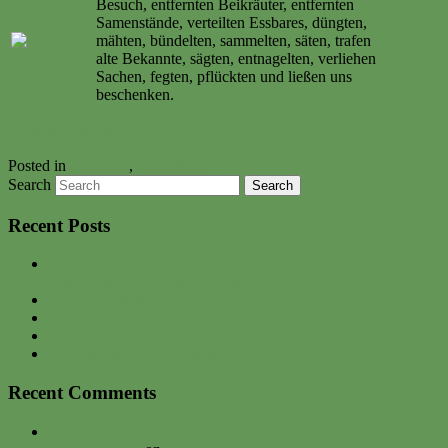
Besuch, entfernten Beikräuter, entfernten
Samenstände, verteilten Essbares, düngten,
mähten, bündelten, sammelten, säten, trafen
alte Bekannte, sägten, entnagelten, verliehen
Sachen, fegten, pflückten und ließen uns
beschenken.
Weiter lesen …
Continue reading
→
Posted in
Aktuelles
,
Gartenbrief
Search
Recent Posts
Der Wonne-Monat Mai startet durch – mit Gartenfest,
Jungpflanzen und frischer Ernte
CXIX. Gartenbrief April 2026
Südfrüchte-ins-Freie-Feier am 10.05.2026
Interview zu unserem neuen Lasagnebeet
Gartenwerkstadt – Backstage
Recent Comments
Urban gardening Tour bei der Expedition Colonia |