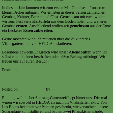
In diesem Jahr konnten wir zum ersten Mal Gemüse auf unserem
kleinen Acker anbauen. Wir ernteten in dieser Saison zahlreiches
Gemüse, Kräuter, Beeren und Obst. Gemeinsam mit euch wollen
wir zum Fest viele
Kartoffeln
aus dem Boden holen und weiteres
Gemüse
ernten
. Anschließend wollen wir
gemeinsam
aus der Ernte
ein Leckeres
Essen zubereiten
.
Gerne möchten wir auch mit euch über die Zukunft des
Vitalisgartens und von HELGA diskutieren.
Besonders abwechslungsreich wird unser
Abendbuffet
, wenn Ihr
selbst einen kleinen herzhaften oder süßen Beitrag mitbringt! Wir
freuen uns auf euren Besuch!
Posted in
Aktuelles
,
Termine
Hindernisse 26. August 2017
Posted on
26. August 2017
by
Volker Ermert
Ein ungewöhnlicher Samstag-Gartentreff liegt hinter uns. Diesmal
waren wir sowohl in HELGA als auch im Vitalisgarten aktiv. Von
Les Boites bekamen wir Paletten geschenkt, wir versuchten unsere
Solaranlage zu installieren und bauten zwei Pflanzkistenwände.