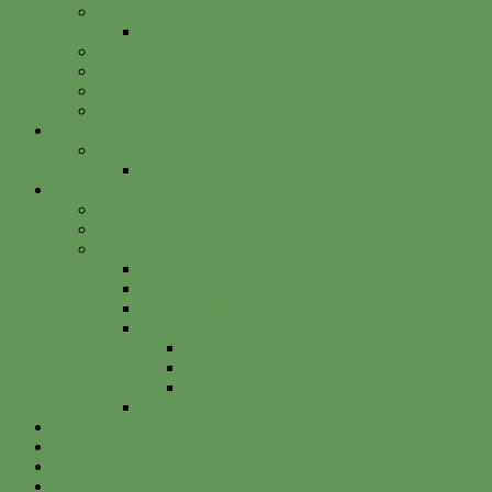
Spenden
Betterplace
Vorstand
Freunde & Partner
Unsere Sponsoren
Satzung
Just Bee
Kurse
Die alte Kunst der Obstbaumveredelung
Projekte
Vitalisgarten
Kistenableger
Alte Projekte
Kinderprogramm
HELGA
Gartenbahnhof Ehrenfeld
Obsthain Grüner Weg
Rundgang
Umzug
Historie
Flüchtlingsprojekt
Facebook
Instagram
Betterplace
Kontakt