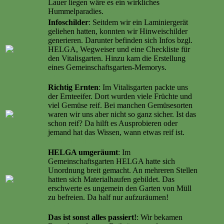
Lauer liegen wäre es ein wirkliches
Hummelparadies.
Weiter lesen …
Infoschilder
: Seitdem wir ein Laminiergerät
geliehen hatten, konnten wir Hinweischilder
generieren. Darunter befinden sich Infos bzgl.
HELGA, Wegweiser und eine Checkliste für
den Vitalisgarten. Hinzu kam die Erstellung
eines Gemeinschaftsgarten-Memorys.
Weiter
lesen …
Richtig Ernten
: Im Vitalisgarten packte uns
der Ernteeifer. Dort wurden viele Früchte und
viel Gemüse reif. Bei manchen Gemüsesorten
waren wir uns aber nicht so ganz sicher. Ist das
schon reif? Da hilft es Ausprobieren oder
jemand hat das Wissen, wann etwas reif ist.
Weiter lesen …
HELGA umgeräumt
: Im
Gemeinschaftsgarten HELGA hatte sich
Unordnung breit gemacht. An mehreren Stellen
hatten sich Materialhaufen gebildet. Das
erschwerte es ungemein den Garten von Müll
zu befreien. Da half nur aufzuräumen!
Weiter
lesen …
Das ist sonst alles passiert!
: Wir bekamen