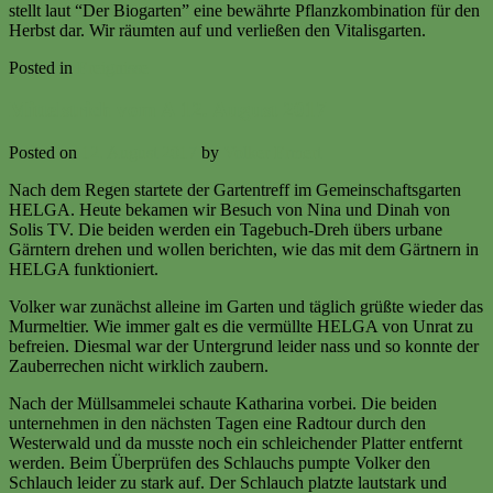
stellt laut “Der Biogarten” eine bewährte Pflanzkombination für den
Herbst dar. Wir räumten auf und verließen den Vitalisgarten.
Posted in
Ereignisse
Mittelstrich vom A 12. August 2017
Posted on
12. August 2017
by
Volker Ermert
Nach dem Regen startete der Gartentreff im Gemeinschaftsgarten
HELGA. Heute bekamen wir Besuch von Nina und Dinah von
Solis TV. Die beiden werden ein Tagebuch-Dreh übers urbane
Gärntern drehen und wollen berichten, wie das mit dem Gärtnern in
HELGA funktioniert.
Volker war zunächst alleine im Garten und täglich grüßte wieder das
Murmeltier. Wie immer galt es die vermüllte HELGA von Unrat zu
befreien. Diesmal war der Untergrund leider nass und so konnte der
Zauberrechen nicht wirklich zaubern.
Nach der Müllsammelei schaute Katharina vorbei. Die beiden
unternehmen in den nächsten Tagen eine Radtour durch den
Westerwald und da musste noch ein schleichender Platter entfernt
werden. Beim Überprüfen des Schlauchs pumpte Volker den
Schlauch leider zu stark auf. Der Schlauch platzte lautstark und