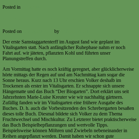
Posted in
Ereignisse
Mischkultur & Hühner 05. August 2017
Posted on
5. August 2017
by
Volker Ermert
Der erste Samstaggartenterff im August fand wie geplant im
Vitalisgarten statt. Nach anfänglicher Ruhephase nahm er noch
Fahrt auf. wir jäteten, pflanzten Kohl und führten unser
Planungstreffen durch.
Am Vormittag hatte es noch kräftig geregnet, aber glücklicherweise
hörte mittags der Regen auf und am Nachmittag kam sogar die
Sonne heraus. Kurz nach 13 Uhr erschien Volker deshalb im
Trockenen als erster im Vitalisgarten. Er schnappte sich unsere
Hängematte und das Buch “Der Biogarten”. Dort erklärt uns seit
Jahrzehnten Marie-Luise Kreuter wie wir nachhaltig gärtnern.
Zufällig fanden wir im Vitalisgarten eine frühere Ausgabe des
Buches. D. h. auch die Vorbesitzenden des Schrebergarten besaßen
dieses tolle Buch. Diesmal bildete sich Volker zu dem Thema
Fruchtwechsel und Mischkultur. Zu Letzterer bietet praktischerweise
das Buch Beispielbepflanzungen und wertvolle Tipps.
Beispielsweise können Möhren und Zwiebeln nebeneinander in
Reihen angepflanzt werden. Damit haben wir schon gute