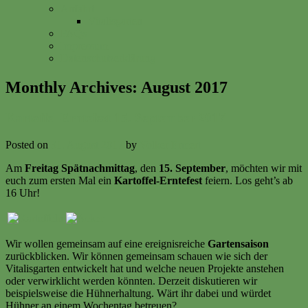
Anfahrt
Vitalisgarten
FAQs
Impressum
Datenschutzerklärung
Monthly Archives:
August 2017
Kartoffel-Erntefest 15. September 2017
Posted on
31. August 2017
by
Volker Ermert
Am
Freitag Spätnachmittag
, den
15. September
, möchten wir mit
euch zum ersten Mal ein
Kartoffel-Erntefest
feiern. Los geht’s ab
16 Uhr!
Wir wollen gemeinsam auf eine ereignisreiche
Gartensaison
zurückblicken. Wir können gemeinsam schauen wie sich der
Vitalisgarten entwickelt hat und welche neuen Projekte anstehen
oder verwirklicht werden könnten. Derzeit diskutieren wir
beispielsweise die Hühnerhaltung. Wärt ihr dabei und würdet
Hühner an einem Wochentag betreuen?