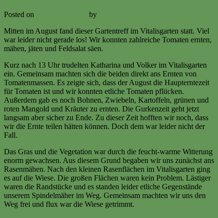
Posted on
19. August 2017
by
Volker Ermert
Mitten im August fand dieser Gartentreff im Vitalisgarten statt. Viel
war leider nicht gerade los! Wir konnten zahlreiche Tomaten ernten,
mähen, jäten und Feldsalat säen.
Kurz nach 13 Uhr trudelten Katharina und Volker im Vitalisgarten
ein. Gemeinsam machten sich die beiden direkt ans Ernten von
Tomatenmassen. Es zeigte sich, dass der August die Haupterntezeit
für Tomaten ist und wir konnten etliche Tomaten pflücken.
Außerdem gab es noch Bohnen, Zwiebeln, Kartoffeln, grünen und
roten Mangold und Kräuter zu ernten. Die Gurkenzeit geht jetzt
langsam aber sicher zu Ende. Zu dieser Zeit hofften wir noch, dass
wir die Ernte teilen hätten können. Doch dem war leider nicht der
Fall.
Das Gras und die Vegetation war durch die feucht-warme Witterung
enorm gewachsen. Aus diesem Grund begaben wir uns zunächst ans
Rasenmähen. Nach den kleinen Rasenflächen im Vitalisgarten ging
es auf die Wiese. Die großen Flächen waren kein Problem. Lästiger
waren die Randstücke und es standen leider etliche Gegenstände
unserem Spindelmäher im Weg. Gemeinsam machten wir uns den
Weg frei und flux war die Wiese getrimmt.