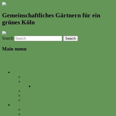
Gemeinschaftliches Gärtnern für ein
grünes Köln
Search
Main menu
Skip to primary content
Skip to secondary content
Neues & Altes
Ereignisse
Termine
Gartenkalender
Gartenbrief
Unsere Bilder & Aktivitäten
Gartenrezepte
Gartenwerkstadt
Philosophie
Mitglied werden