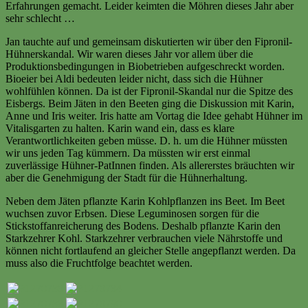
Erfahrungen gemacht. Leider keimten die Möhren dieses Jahr aber
sehr schlecht …
Jan tauchte auf und gemeinsam diskutierten wir über den Fipronil-
Hühnerskandal. Wir waren dieses Jahr vor allem über die
Produktionsbedingungen in Biobetrieben aufgeschreckt worden.
Bioeier bei Aldi bedeuten leider nicht, dass sich die Hühner
wohlfühlen können. Da ist der Fipronil-Skandal nur die Spitze des
Eisbergs. Beim Jäten in den Beeten ging die Diskussion mit Karin,
Anne und Iris weiter. Iris hatte am Vortag die Idee gehabt Hühner im
Vitalisgarten zu halten. Karin wand ein, dass es klare
Verantwortlichkeiten geben müsse. D. h. um die Hühner müssten
wir uns jeden Tag kümmern. Da müssten wir erst einmal
zuverlässige Hühner-PatInnen finden. Als allererstes bräuchten wir
aber die Genehmigung der Stadt für die Hühnerhaltung.
Neben dem Jäten pflanzte Karin Kohlpflanzen ins Beet. Im Beet
wuchsen zuvor Erbsen. Diese Leguminosen sorgen für die
Stickstoffanreicherung des Bodens. Deshalb pflanzte Karin den
Starkzehrer Kohl. Starkzehrer verbrauchen viele Nährstoffe und
können nicht fortlaufend an gleicher Stelle angepflanzt werden. Da
muss also die Fruchtfolge beachtet werden.