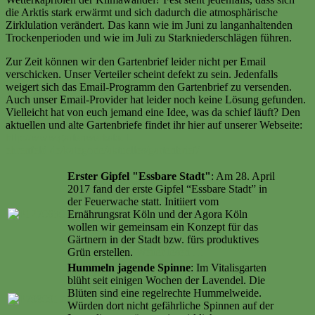
die Arktis stark erwärmt und sich dadurch die atmosphärische
Zirklulation verändert. Das kann wie im Juni zu langanhaltenden
Trockenperioden und wie im Juli zu Starkniederschlägen führen.
Zur Zeit können wir den Gartenbrief leider nicht per Email
verschicken. Unser Verteiler scheint defekt zu sein. Jedenfalls
weigert sich das Email-Programm den Gartenbrief zu versenden.
Auch unser Email-Provider hat leider noch keine Lösung gefunden.
Vielleicht hat von euch jemand eine Idee, was da schief läuft? Den
aktuellen und alte Gartenbriefe findet ihr hier auf unserer Webseite:
http://www.gartenwerkstadt-
ehrenfeld.de/kategorie/aktuelles/gartenbrief/
Erster Gipfel "Essbare Stadt"
: Am 28. April
2017 fand der erste Gipfel “Essbare Stadt” in
der Feuerwache statt. Initiiert vom
Ernährungsrat Köln und der Agora Köln
wollen wir gemeinsam ein Konzept für das
Gärtnern in der Stadt bzw. fürs produktives
Grün erstellen.
Weiter lesen …
Hummeln jagende Spinne
: Im Vitalisgarten
blüht seit einigen Wochen der Lavendel. Die
Blüten sind eine regelrechte Hummelweide.
Würden dort nicht gefährliche Spinnen auf der