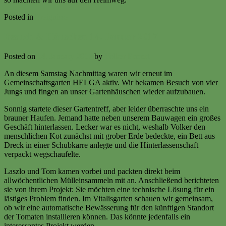
Posted in
Ereignisse
Besuch & Häuschen 14. Januar 2017
Posted on
14. January 2017
by
Volker Ermert
An diesem Samstag Nachmittag waren wir erneut im
Gemeinschaftsgarten HELGA aktiv. Wir bekamen Besuch von vier
Jungs und fingen an unser Gartenhäuschen wieder aufzubauen.
Sonnig startete dieser Gartentreff, aber leider überraschte uns ein
brauner Haufen. Jemand hatte neben unserem Bauwagen ein großes
Geschäft hinterlassen. Lecker war es nicht, weshalb Volker den
menschlichen Kot zunächst mit grober Erde bedeckte, ein Bett aus
Dreck in einer Schubkarre anlegte und die Hinterlassenschaft
verpackt wegschaufelte.
Laszlo und Tom kamen vorbei und packten direkt beim
allwöchentlichen Mülleinsammeln mit an. Anschließend berichteten
sie von ihrem Projekt: Sie möchten eine technische Lösung für ein
lästiges Problem finden. Im Vitalisgarten schauen wir gemeinsam,
ob wir eine automatische Bewässerung für den künftigen Standort
der Tomaten installieren können. Das könnte jedenfalls ein
interessantes Projekt werden.