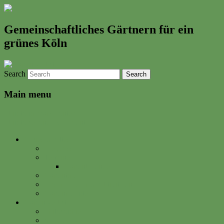
Gemeinschaftliches Gärtnern für ein
grünes Köln
Search
Main menu
Skip to primary content
Skip to secondary content
Neues & Altes
Ereignisse
Termine
Gartenkalender
Gartenbrief
Unsere Bilder & Aktivitäten
Gartenrezepte
Gartenwerkstadt
Philosophie
Mitglied werden