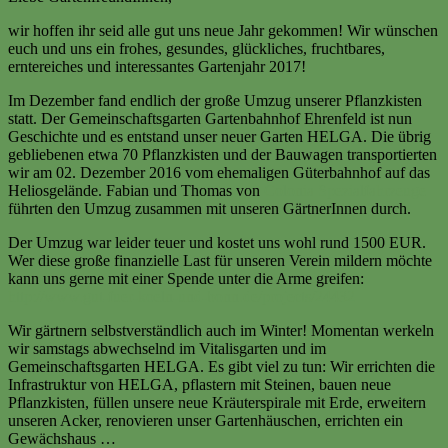
wir hoffen ihr seid alle gut uns neue Jahr gekommen! Wir wünschen
euch und uns ein frohes, gesundes, glückliches, fruchtbares,
erntereiches und interessantes Gartenjahr 2017!
Im Dezember fand endlich der große Umzug unserer Pflanzkisten
statt. Der Gemeinschaftsgarten Gartenbahnhof Ehrenfeld ist nun
Geschichte und es entstand unser neuer Garten HELGA. Die übrig
gebliebenen etwa 70 Pflanzkisten und der Bauwagen transportierten
wir am 02. Dezember 2016 vom ehemaligen Güterbahnhof auf das
Heliosgelände. Fabian und Thomas von
Colonia Spezialfahrzeuge
führten den Umzug zusammen mit unseren GärtnerInnen durch.
Der Umzug war leider teuer und kostet uns wohl rund 1500 EUR.
Wer diese große finanzielle Last für unseren Verein mildern möchte
kann uns gerne mit einer Spende unter die Arme greifen:
http://www.gut-fuer-koeln-und-bonn.de/projects/24432
Wir gärtnern selbstverständlich auch im Winter! Momentan werkeln
wir samstags abwechselnd im Vitalisgarten und im
Gemeinschaftsgarten HELGA. Es gibt viel zu tun: Wir errichten die
Infrastruktur von HELGA, pflastern mit Steinen, bauen neue
Pflanzkisten, füllen unsere neue Kräuterspirale mit Erde, erweitern
unseren Acker, renovieren unser Gartenhäuschen, errichten ein
Gewächshaus …