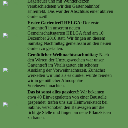
Lagerfeuer und mit Wunderkerzen
verabschiedeten wir den Gartenbahnhof
Ehrenfeld. Das war der Abschluss einer aktiven
Gartenzeit!
Weiter lesen …
Erster Gartentreff HELGA
: Der erste
Gartentreff in unserem neuen
Gemeinschaftsgarten HELGA fand am 10.
Dezember 2016 statt. Wir fingen an diesem
Samstag Nachmittag gemeinsam an den neuen
Garten zu gestalten.
Weiter lesen …
Gemütlicher Weihnachtsnachmittag
: Nach
den Wirren der Umzugswochen war unser
Gartentreff im Vitalisgarten ein schöner
Ausklang der Vorweihnachtszeit. Zunächst
werkelten wir und als es dunkel wurde feierten
wir in gemütlicher Atmosphäre
Vereinsweihnachten.
Weiter lesen …
Das ist sonst alles passiert!
: Wir bekamen
etwa 40 Einwegpaletten von einer Baustelle
gespendet, trafen uns zur Heimwerkstadt bei
Sabine, verschoben den Bauwagen auf die
richtige Stelle und fingen an neue Pflanzkisten
zu bauen.
Weiter lesen …