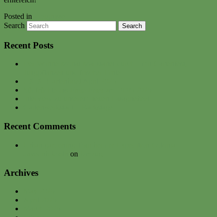
Posted in
Ereignisse
Search
Recent Posts
Der Wonne-Monat Mai startet durch – mit Gartenfest,
Jungpflanzen und frischer Ernte
CXIX. Gartenbrief April 2026
Südfrüchte-ins-Freie-Feier am 10.05.2026
Interview zu unserem neuen Lasagnebeet
Gartenwerkstadt – Backstage
Recent Comments
Urban gardening Tour bei der Expedition Colonia |
davednb.koeln
on
Umzug
Archives
May 2026
April 2026
March 2026