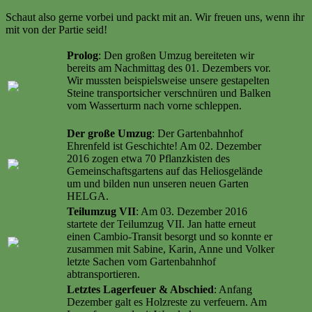
Schaut also gerne vorbei und packt mit an. Wir freuen uns, wenn ihr
mit von der Partie seid!
Prolog
: Den großen Umzug bereiteten wir
bereits am Nachmittag des 01. Dezembers vor.
Wir mussten beispielsweise unsere gestapelten
Steine transportsicher verschnüren und Balken
vom Wasserturm nach vorne schleppen.
Weiter
lesen …
Der große Umzug
: Der Gartenbahnhof
Ehrenfeld ist Geschichte! Am 02. Dezember
2016 zogen etwa 70 Pflanzkisten des
Gemeinschaftsgartens auf das Heliosgelände
um und bilden nun unseren neuen Garten
HELGA.
Weiter lesen …
Teilumzug VII
: Am 03. Dezember 2016
startete der Teilumzug VII. Jan hatte erneut
einen Cambio-Transit besorgt und so konnte er
zusammen mit Sabine, Karin, Anne und Volker
letzte Sachen vom Gartenbahnhof
abtransportieren.
Weiter lesen …
Letztes Lagerfeuer & Abschied
: Anfang
Dezember galt es Holzreste zu verfeuern. Am