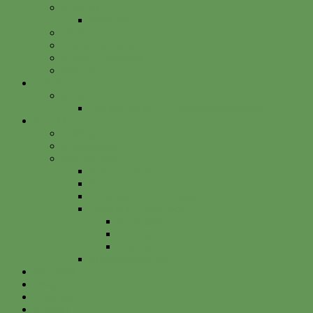
Spenden
Betterplace
Vorstand
Freunde & Partner
Unsere Sponsoren
Satzung
Just Bee
Kurse
Die alte Kunst der Obstbaumveredelung
Projekte
Vitalisgarten
Kistenableger
Alte Projekte
Kinderprogramm
HELGA
Gartenbahnhof Ehrenfeld
Obsthain Grüner Weg
Rundgang
Umzug
Historie
Flüchtlingsprojekt
Facebook
Instagram
Betterplace
Kontakt