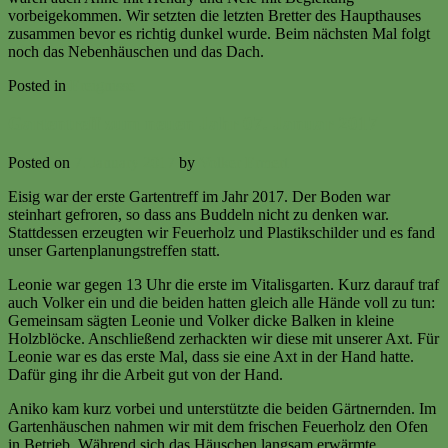
vorbeigekommen. Wir setzten die letzten Bretter des Haupthauses
zusammen bevor es richtig dunkel wurde. Beim nächsten Mal folgt
noch das Nebenhäuschen und das Dach.
Posted in
Ereignisse
Gartentreff zum neuen Jahr 07. Januar 2017
Posted on
7. January 2017
by
Volker Ermert
Eisig war der erste Gartentreff im Jahr 2017. Der Boden war
steinhart gefroren, so dass ans Buddeln nicht zu denken war.
Stattdessen erzeugten wir Feuerholz und Plastikschilder und es fand
unser Gartenplanungstreffen statt.
Leonie war gegen 13 Uhr die erste im Vitalisgarten. Kurz darauf traf
auch Volker ein und die beiden hatten gleich alle Hände voll zu tun:
Gemeinsam sägten Leonie und Volker dicke Balken in kleine
Holzblöcke. Anschließend zerhackten wir diese mit unserer Axt. Für
Leonie war es das erste Mal, dass sie eine Axt in der Hand hatte.
Dafür ging ihr die Arbeit gut von der Hand.
Aniko kam kurz vorbei und unterstützte die beiden Gärtnernden. Im
Gartenhäuschen nahmen wir mit dem frischen Feuerholz den Ofen
in Betrieb. Während sich das Häuschen langsam erwärmte