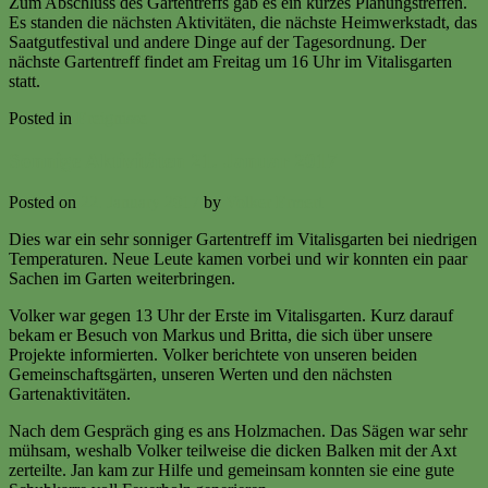
Zum Abschluss des Gartentreffs gab es ein kurzes Planungstreffen.
Es standen die nächsten Aktivitäten, die nächste Heimwerkstadt, das
Saatgutfestival und andere Dinge auf der Tagesordnung. Der
nächste Gartentreff findet am Freitag um 16 Uhr im Vitalisgarten
statt.
Posted in
Ereignisse
Sonnige Aktivitäten 21. Januar 2017
Posted on
22. January 2017
by
Volker Ermert
Dies war ein sehr sonniger Gartentreff im Vitalisgarten bei niedrigen
Temperaturen. Neue Leute kamen vorbei und wir konnten ein paar
Sachen im Garten weiterbringen.
Volker war gegen 13 Uhr der Erste im Vitalisgarten. Kurz darauf
bekam er Besuch von Markus und Britta, die sich über unsere
Projekte informierten. Volker berichtete von unseren beiden
Gemeinschaftsgärten, unseren Werten und den nächsten
Gartenaktivitäten.
Nach dem Gespräch ging es ans Holzmachen. Das Sägen war sehr
mühsam, weshalb Volker teilweise die dicken Balken mit der Axt
zerteilte. Jan kam zur Hilfe und gemeinsam konnten sie eine gute