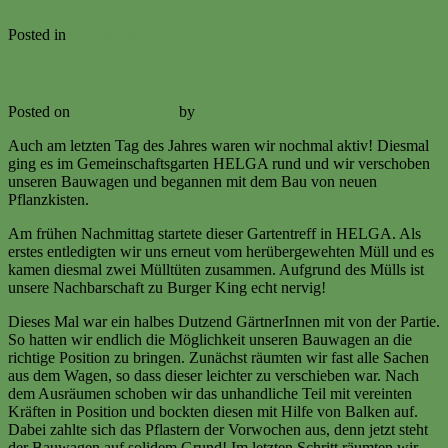
Continue reading
→
Posted in
Gartenbrief
Silvestergartentreff 31. Dezember 2016
Posted on
1. January 2017
by
Volker Ermert
Auch am letzten Tag des Jahres waren wir nochmal aktiv! Diesmal
ging es im Gemeinschaftsgarten HELGA rund und wir verschoben
unseren Bauwagen und begannen mit dem Bau von neuen
Pflanzkisten.
Am frühen Nachmittag startete dieser Gartentreff in HELGA. Als
erstes entledigten wir uns erneut vom herübergewehten Müll und es
kamen diesmal zwei Mülltüten zusammen. Aufgrund des Mülls ist
unsere Nachbarschaft zu Burger King echt nervig!
Dieses Mal war ein halbes Dutzend GärtnerInnen mit von der Partie.
So hatten wir endlich die Möglichkeit unseren Bauwagen an die
richtige Position zu bringen. Zunächst räumten wir fast alle Sachen
aus dem Wagen, so dass dieser leichter zu verschieben war. Nach
dem Ausräumen schoben wir das unhandliche Teil mit vereinten
Kräften in Position und bockten diesen mit Hilfe von Balken auf.
Dabei zahlte sich das Pflastern der Vorwochen aus, denn jetzt steht
der Bauwagen auf solidem Grund! Im letzten Schritt räumten wir