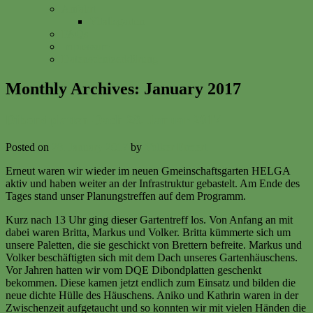
Anfahrt
Vitalisgarten
FAQs
Impressum
Datenschutzerklärung
Monthly Archives:
January 2017
Dibondplatten-Dach 28. Januar 2017
Posted on
28. January 2017
by
Volker Ermert
Erneut waren wir wieder im neuen Gmeinschaftsgarten HELGA
aktiv und haben weiter an der Infrastruktur gebastelt. Am Ende des
Tages stand unser Planungstreffen auf dem Programm.
Kurz nach 13 Uhr ging dieser Gartentreff los. Von Anfang an mit
dabei waren Britta, Markus und Volker. Britta kümmerte sich um
unsere Paletten, die sie geschickt von Brettern befreite. Markus und
Volker beschäftigten sich mit dem Dach unseres Gartenhäuschens.
Vor Jahren hatten wir vom DQE Dibondplatten geschenkt
bekommen. Diese kamen jetzt endlich zum Einsatz und bilden die
neue dichte Hülle des Häuschens. Aniko und Kathrin waren in der
Zwischenzeit aufgetaucht und so konnten wir mit vielen Händen die