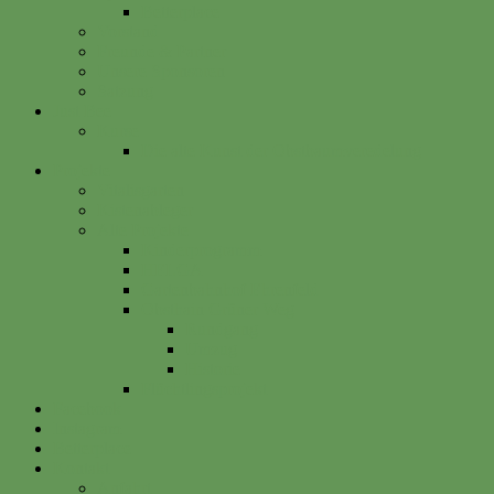
Betterplace
Vorstand
Freunde & Partner
Unsere Sponsoren
Satzung
Just Bee
Kurse
Die alte Kunst der Obstbaumveredelung
Projekte
Vitalisgarten
Kistenableger
Alte Projekte
Kinderprogramm
HELGA
Gartenbahnhof Ehrenfeld
Obsthain Grüner Weg
Rundgang
Umzug
Historie
Flüchtlingsprojekt
Facebook
Instagram
Betterplace
Kontakt
Anfahrt