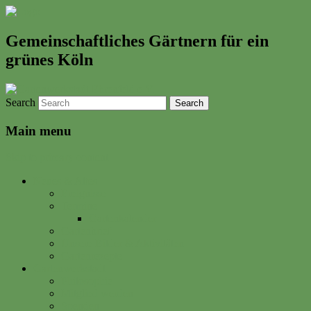
Gemeinschaftliches Gärtnern für ein
grünes Köln
Search
Main menu
Skip to primary content
Neues & Altes
Ereignisse
Termine
Gartenkalender
Gartenbrief
Unsere Bilder & Aktivitäten
Gartenrezepte
Gartenwerkstadt
Philosophie
Mitglied werden
Spenden