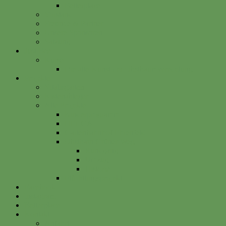
Betterplace
Vorstand
Freunde & Partner
Unsere Sponsoren
Satzung
Just Bee
Kurse
Die alte Kunst der Obstbaumveredelung
Projekte
Vitalisgarten
Kistenableger
Alte Projekte
Kinderprogramm
HELGA
Gartenbahnhof Ehrenfeld
Obsthain Grüner Weg
Rundgang
Umzug
Historie
Flüchtlingsprojekt
Facebook
Instagram
Betterplace
Kontakt
Anfahrt