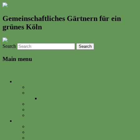
Gemeinschaftliches Gärtnern für ein
grünes Köln
Search
Main menu
Skip to primary content
Neues & Altes
Ereignisse
Termine
Gartenkalender
Gartenbrief
Unsere Bilder & Aktivitäten
Gartenrezepte
Gartenwerkstadt
Philosophie
Mitglied werden
Spenden