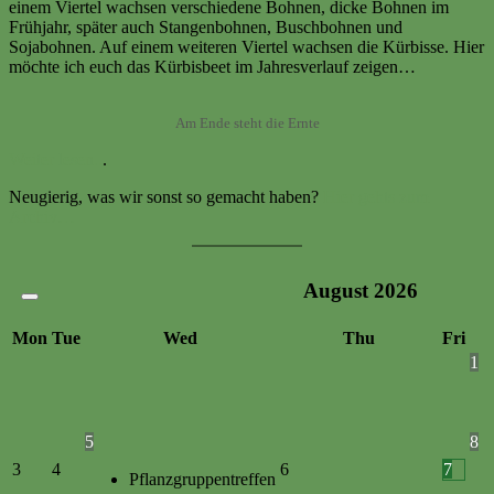
einem Viertel wachsen verschiedene Bohnen, dicke Bohnen im
Frühjahr, später auch Stangenbohnen, Buschbohnen und
Sojabohnen. Auf einem weiteren Viertel wachsen die Kürbisse. Hier
möchte ich euch das Kürbisbeet im Jahresverlauf zeigen…
Am Ende steht die Ernte
Weiter lesen..
.
Neugierig, was wir sonst so gemacht haben?
Hier gehts zum
Archiv…
August
2026
Mon
Tue
Wed
Thu
Fri
1
5
8
3
4
6
7
Pflanzgruppentreffen