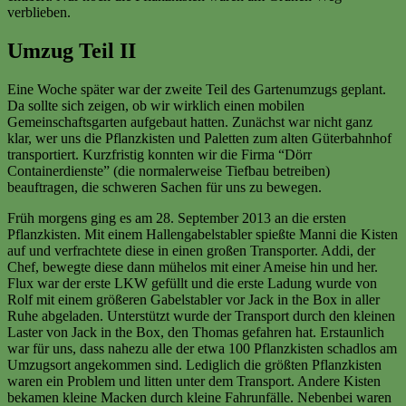
verblieben.
Umzug Teil II
Eine Woche später war der zweite Teil des Gartenumzugs geplant.
Da sollte sich zeigen, ob wir wirklich einen mobilen
Gemeinschaftsgarten aufgebaut hatten. Zunächst war nicht ganz
klar, wer uns die Pflanzkisten und Paletten zum alten Güterbahnhof
transportiert. Kurzfristig konnten wir die Firma “Dörr
Containerdienste” (die normalerweise Tiefbau betreiben)
beauftragen, die schweren Sachen für uns zu bewegen.
Früh morgens ging es am 28. September 2013 an die ersten
Pflanzkisten. Mit einem Hallengabelstabler spießte Manni die Kisten
auf und verfrachtete diese in einen großen Transporter. Addi, der
Chef, bewegte diese dann mühelos mit einer Ameise hin und her.
Flux war der erste LKW gefüllt und die erste Ladung wurde von
Rolf mit einem größeren Gabelstabler vor Jack in the Box in aller
Ruhe abgeladen. Unterstützt wurde der Transport durch den kleinen
Laster von Jack in the Box, den Thomas gefahren hat. Erstaunlich
war für uns, dass nahezu alle der etwa 100 Pflanzkisten schadlos am
Umzugsort angekommen sind. Lediglich die größten Pflanzkisten
waren ein Problem und litten unter dem Transport. Andere Kisten
bekamen kleine Macken durch kleine Fahrunfälle. Nebenbei waren