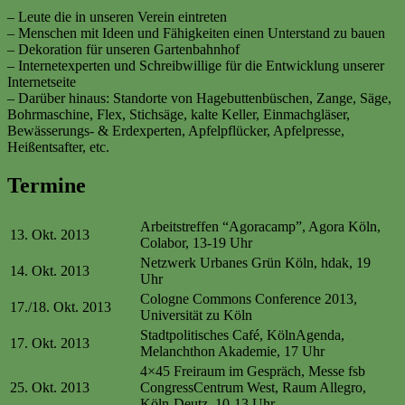
– Leute die in unseren Verein eintreten
– Menschen mit Ideen und Fähigkeiten einen Unterstand zu bauen
– Dekoration für unseren Gartenbahnhof
– Internetexperten und Schreibwillige für die Entwicklung unserer
Internetseite
– Darüber hinaus: Standorte von Hagebuttenbüschen, Zange, Säge,
Bohrmaschine, Flex, Stichsäge, kalte Keller, Einmachgläser,
Bewässerungs- & Erdexperten, Apfelpflücker, Apfelpresse,
Heißentsafter, etc.
Termine
Arbeitstreffen “Agoracamp”, Agora Köln,
13. Okt. 2013
Colabor, 13-19 Uhr
Netzwerk Urbanes Grün Köln, hdak, 19
14. Okt. 2013
Uhr
Cologne Commons Conference 2013,
17./18. Okt. 2013
Universität zu Köln
Stadtpolitisches Café, KölnAgenda,
17. Okt. 2013
Melanchthon Akademie, 17 Uhr
4×45 Freiraum im Gespräch, Messe fsb
25. Okt. 2013
CongressCentrum West, Raum Allegro,
Köln-Deutz, 10-13 Uhr