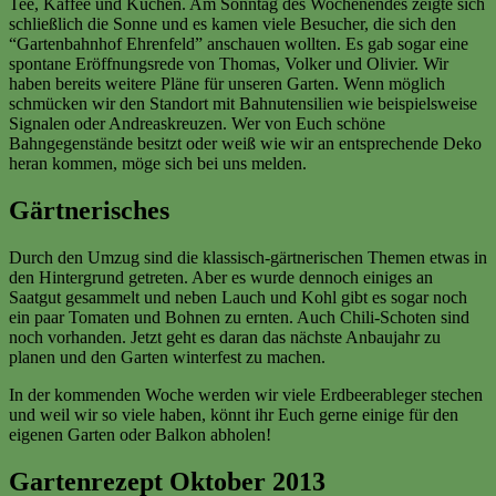
Tee, Kaffee und Kuchen. Am Sonntag des Wochenendes zeigte sich
schließlich die Sonne und es kamen viele Besucher, die sich den
“Gartenbahnhof Ehrenfeld” anschauen wollten. Es gab sogar eine
spontane Eröffnungsrede von Thomas, Volker und Olivier. Wir
haben bereits weitere Pläne für unseren Garten. Wenn möglich
schmücken wir den Standort mit Bahnutensilien wie beispielsweise
Signalen oder Andreaskreuzen. Wer von Euch schöne
Bahngegenstände besitzt oder weiß wie wir an entsprechende Deko
heran kommen, möge sich bei uns melden.
Gärtnerisches
Durch den Umzug sind die klassisch-gärtnerischen Themen etwas in
den Hintergrund getreten. Aber es wurde dennoch einiges an
Saatgut gesammelt und neben Lauch und Kohl gibt es sogar noch
ein paar Tomaten und Bohnen zu ernten. Auch Chili-Schoten sind
noch vorhanden. Jetzt geht es daran das nächste Anbaujahr zu
planen und den Garten winterfest zu machen.
In der kommenden Woche werden wir viele Erdbeerableger stechen
und weil wir so viele haben, könnt ihr Euch gerne einige für den
eigenen Garten oder Balkon abholen!
Gartenrezept Oktober 2013