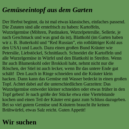
Gemüseeintopf aus dem Garten
Der Herbst beginnt, da ist mal etwas klassisches, einfaches passend.
Die Zutaten sind alle erntefrisch zu haben: Kartoffeln,
Wurzelgemüse (Möhren, Pastinaken, Wurzelpetersilie, Sellerie, je
nach Geschmack und was grad da ist), Blattkohl (im Garten haben
wir z. B. Butterkohl und “Red Russian”, ein rotblättriger Kohl aus
den USA) und Lauch. Dazu einen großen Bund Kräuter wie
Petersilie, Liebstöckel, Schnittlauch. Schneidet die Kartoffeln und
alle Wurzelgemüse in Würfel und den Blattkohl in Streifen. Wenn
Ihr auch Blumenkohl oder Brokkoli habt, nehmt nicht nur die
Röschen, der Stiel ist auch lecker, wenn Ihr das untere Ende gut
schält! Den Lauch in Ringe schneiden und die Kräuter klein
hacken. Dann kann das Gemüse mit Wasser bedeckt in einen großen
Topf. Achtet dabei auf die unterschiedlichen Garzeiten: Das
Wurzelgemüse entweder kleiner schneiden oder etwas früher in den
Topf geben! Je nach größe der Stücke etwa eine Viertelstunde
kochen und einen Teil der Käuter erst ganz zum Schluss dazugeben.
Bei so viel gutem Gemüse und Kräutern braucht ihr keinen
Brühwürfel, etwas Salz reicht. Guten Appetit!
Wir suchen