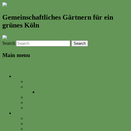
Gemeinschaftliches Gärtnern für ein
grünes Köln
Search
Main menu
Skip to primary content
Neues & Altes
Ereignisse
Termine
Gartenkalender
Gartenbrief
Unsere Bilder & Aktivitäten
Gartenrezepte
Gartenwerkstadt
Philosophie
Mitglied werden
Spenden