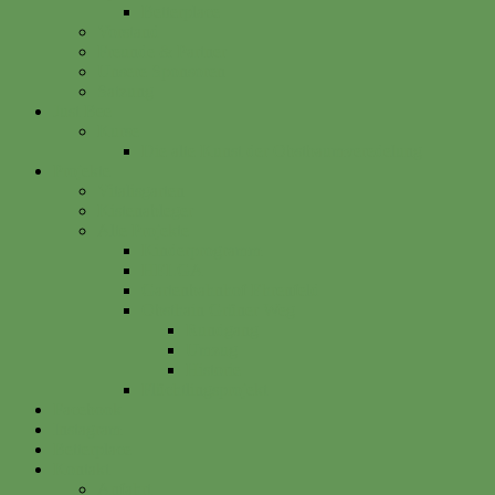
Betterplace
Vorstand
Freunde & Partner
Unsere Sponsoren
Satzung
Just Bee
Kurse
Die alte Kunst der Obstbaumveredelung
Projekte
Vitalisgarten
Kistenableger
Alte Projekte
Kinderprogramm
HELGA
Gartenbahnhof Ehrenfeld
Obsthain Grüner Weg
Rundgang
Umzug
Historie
Flüchtlingsprojekt
Facebook
Instagram
Betterplace
Kontakt
Anfahrt