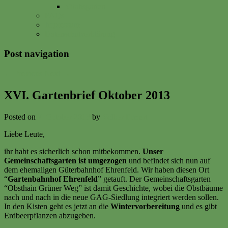
Vitalisgarten
FAQs
Impressum
Datenschutzerklärung
Post navigation
←
Previous
Next
→
XVI. Gartenbrief Oktober 2013
Posted on
7. October 2013
by
Volker Ermert
Liebe Leute,
ihr habt es sicherlich schon mitbekommen.
Unser
Gemeinschaftsgarten ist umgezogen
und befindet sich nun auf
dem ehemaligen Güterbahnhof Ehrenfeld. Wir haben diesen Ort
“
Gartenbahnhof Ehrenfeld
” getauft. Der Gemeinschaftsgarten
“Obsthain Grüner Weg” ist damit Geschichte, wobei die Obstbäume
nach und nach in die neue GAG-Siedlung integriert werden sollen.
In den Kisten geht es jetzt an die
Wintervorbereitung
und es gibt
Erdbeerpflanzen abzugeben.