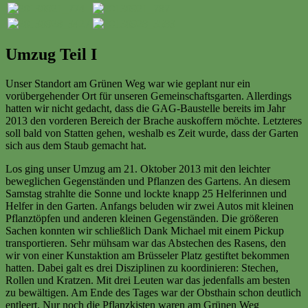
Umzug Teil I
Unser Standort am Grünen Weg war wie geplant nur ein
vorübergehender Ort für unseren Gemeinschaftsgarten. Allerdings
hatten wir nicht gedacht, dass die GAG-Baustelle bereits im Jahr
2013 den vorderen Bereich der Brache auskoffern möchte. Letzteres
soll bald von Statten gehen, weshalb es Zeit wurde, dass der Garten
sich aus dem Staub gemacht hat.
Los ging unser Umzug am 21. Oktober 2013 mit den leichter
beweglichen Gegenständen und Pflanzen des Gartens. An diesem
Samstag strahlte die Sonne und lockte knapp 25 Helferinnen und
Helfer in den Garten. Anfangs beluden wir zwei Autos mit kleinen
Pflanztöpfen und anderen kleinen Gegenständen. Die größeren
Sachen konnten wir schließlich Dank Michael mit einem Pickup
transportieren. Sehr mühsam war das Abstechen des Rasens, den
wir von einer Kunstaktion am Brüsseler Platz gestiftet bekommen
hatten. Dabei galt es drei Disziplinen zu koordinieren: Stechen,
Rollen und Kratzen. Mit drei Leuten war das jedenfalls am besten
zu bewältigen. Am Ende des Tages war der Obsthain schon deutlich
entleert. Nur noch die Pflanzkisten waren am Grünen Weg