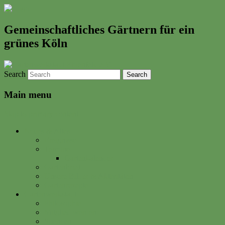
Gemeinschaftliches Gärtnern für ein
grünes Köln
Search
Main menu
Skip to primary content
Neues & Altes
Ereignisse
Termine
Gartenkalender
Gartenbrief
Unsere Bilder & Aktivitäten
Gartenrezepte
Gartenwerkstadt
Philosophie
Mitglied werden
Spenden