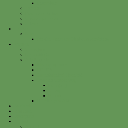
Betterplace
Vorstand
Freunde & Partner
Unsere Sponsoren
Satzung
Just Bee
Kurse
Die alte Kunst der Obstbaumveredelung
Projekte
Vitalisgarten
Kistenableger
Alte Projekte
Kinderprogramm
HELGA
Gartenbahnhof Ehrenfeld
Obsthain Grüner Weg
Rundgang
Umzug
Historie
Flüchtlingsprojekt
Facebook
Instagram
Betterplace
Kontakt
Anfahrt