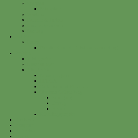
Spenden
Betterplace
Vorstand
Freunde & Partner
Unsere Sponsoren
Satzung
Just Bee
Kurse
Die alte Kunst der Obstbaumveredelung
Projekte
Vitalisgarten
Kistenableger
Alte Projekte
Kinderprogramm
HELGA
Gartenbahnhof Ehrenfeld
Obsthain Grüner Weg
Rundgang
Umzug
Historie
Flüchtlingsprojekt
Facebook
Instagram
Betterplace
Kontakt