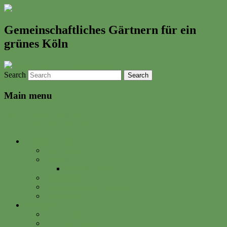
Gemeinschaftliches Gärtnern für ein
grünes Köln
Search
Main menu
Skip to primary content
Skip to secondary content
Neues & Altes
Ereignisse
Termine
Gartenkalender
Gartenbrief
Unsere Bilder & Aktivitäten
Gartenrezepte
Gartenwerkstadt
Philosophie
Mitglied werden