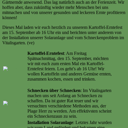
Gärtnernde anwesend. Das lag natürlich auch an der Ferienzeit. Wir
hoffen aber, dass zukünftig wieder mehr Menschen bei uns
mitmachen und von unserer gesunden und leckeren Ernte profitieren
können!
Dieses Mal laden wir euch herzlich zu unserem Kartoffel-Erntefest
am 15. September ab 16 Uhr ein und berichten unter anderem von
der Installation unserer Solaranlage und vom Schneckenproblem im
Vitalisgarten. (ve)
Kartoffel-Erntefest
: Am Freitag
Spätnachmittag, den 15. September, möchten
wir mit euch zum ersten Mal ein Kartoffel-
Erntefest feiern. Los geht’s ab 16 Uhr! Wir
wollen Kartoffeln und anderes Gemüse ernten,
zusammen kochen, essen und trinken.
Weiter
lesen …
Schnecken über Schnecken
: Im Vitalisgarten
machen uns seit Anfang an Schnecken zu
schaffen. Da ist guter Rat teuer und wir
versuchten verschiedene Methoden aus, der
Plage Herr zu werden. Am effektivsten scheint
ein Schneckenzaun zu sein.
Weiter lesen …
Installation Solaranlage
: Letztes Jahr wurden
wir vom Land gefördert und bekamen eine