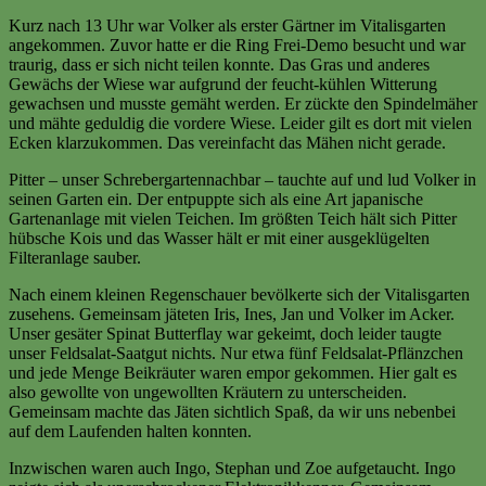
Kurz nach 13 Uhr war Volker als erster Gärtner im Vitalisgarten
angekommen. Zuvor hatte er die Ring Frei-Demo besucht und war
traurig, dass er sich nicht teilen konnte. Das Gras und anderes
Gewächs der Wiese war aufgrund der feucht-kühlen Witterung
gewachsen und musste gemäht werden. Er zückte den Spindelmäher
und mähte geduldig die vordere Wiese. Leider gilt es dort mit vielen
Ecken klarzukommen. Das vereinfacht das Mähen nicht gerade.
Pitter – unser Schrebergartennachbar – tauchte auf und lud Volker in
seinen Garten ein. Der entpuppte sich als eine Art japanische
Gartenanlage mit vielen Teichen. Im größten Teich hält sich Pitter
hübsche Kois und das Wasser hält er mit einer ausgeklügelten
Filteranlage sauber.
Nach einem kleinen Regenschauer bevölkerte sich der Vitalisgarten
zusehens. Gemeinsam jäteten Iris, Ines, Jan und Volker im Acker.
Unser gesäter Spinat Butterflay war gekeimt, doch leider taugte
unser Feldsalat-Saatgut nichts. Nur etwa fünf Feldsalat-Pflänzchen
und jede Menge Beikräuter waren empor gekommen. Hier galt es
also gewollte von ungewollten Kräutern zu unterscheiden.
Gemeinsam machte das Jäten sichtlich Spaß, da wir uns nebenbei
auf dem Laufenden halten konnten.
Inzwischen waren auch Ingo, Stephan und Zoe aufgetaucht. Ingo