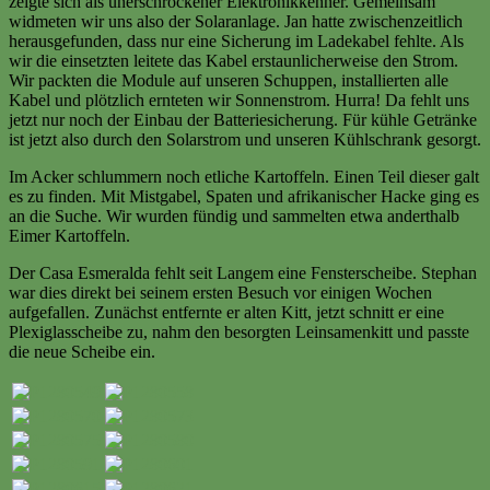
zeigte sich als unerschrockener Elektronikkenner. Gemeinsam
widmeten wir uns also der Solaranlage. Jan hatte zwischenzeitlich
herausgefunden, dass nur eine Sicherung im Ladekabel fehlte. Als
wir die einsetzten leitete das Kabel erstaunlicherweise den Strom.
Wir packten die Module auf unseren Schuppen, installierten alle
Kabel und plötzlich ernteten wir Sonnenstrom. Hurra! Da fehlt uns
jetzt nur noch der Einbau der Batteriesicherung. Für kühle Getränke
ist jetzt also durch den Solarstrom und unseren Kühlschrank gesorgt.
Im Acker schlummern noch etliche Kartoffeln. Einen Teil dieser galt
es zu finden. Mit Mistgabel, Spaten und afrikanischer Hacke ging es
an die Suche. Wir wurden fündig und sammelten etwa anderthalb
Eimer Kartoffeln.
Der Casa Esmeralda fehlt seit Langem eine Fensterscheibe. Stephan
war dies direkt bei seinem ersten Besuch vor einigen Wochen
aufgefallen. Zunächst entfernte er alten Kitt, jetzt schnitt er eine
Plexiglasscheibe zu, nahm den besorgten Leinsamenkitt und passte
die neue Scheibe ein.