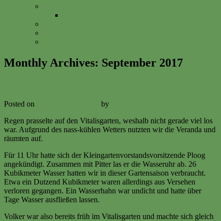
Anfahrt
Vitalisgarten
FAQs
Impressum
Datenschutzerklärung
Monthly Archives:
September 2017
Es werde Licht 30. September 2017
Posted on
30. September 2017
by
Volker Ermert
Regen prasselte auf den Vitalisgarten, weshalb nicht gerade viel los
war. Aufgrund des nass-kühlen Wetters nutzten wir die Veranda und
räumten auf.
Für 11 Uhr hatte sich der Kleingartenvorstandsvorsitzende Ploog
angekündigt. Zusammen mit Pitter las er die Wasseruhr ab. 26
Kubikmeter Wasser hatten wir in dieser Gartensaison verbraucht.
Etwa ein Dutzend Kubikmeter waren allerdings aus Versehen
verloren gegangen. Ein Wasserhahn war undicht und hatte über
Tage Wasser ausfließen lassen.
Volker war also bereits früh im Vitalisgarten und machte sich gleich