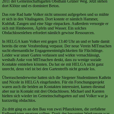
2011 der Gemeinschaftsgarten Obsthain Grüner Weg. Jetzt stehen
dort Klötze und es dominiert Beton.
Das rote Rad hatte Volker nicht umsonst aufgegeben und so mühte
er sich in den Vitalisgaten. Dort konnte er nämlich Hammer,
Kuhfuß, Zangen und eine Säge einpacken. Außerdem versorgte er
sich mit Himbeeren, Äpfeln und Wasser. Ein solches
Obdachlosenleben erfordert nämlich gewisse Ressourcen.
In HELGA kam Volker erst gegen 13:40 Uhr an und er hatte damit
bereits die erste Verabredung verpasst. Der neue Verein MITmachen
sucht ehrenamtliche Engagementmöglichkeiten für Flüchtlinge.
Leider war unser Garten verlassen und wirkte vernachlässigt,
weshalb Anke von MITmachen denkt, dass zu wenige soziale
Kontakte entstehen könnten. Da hat sie mit HELGA nicht ganz
unrecht, denn viel ist bei den Gartentreffs nicht gerade los.
Überraschenderweise hatten sich die Siegener Studentinnen Kathrin
und Nicole in HELGA eingefunden. Für ein Forschungsprojekt
waren auch die beiden an Kontakten interessiert, kamen diesmal
aber nur in Kontakt mit drei Obdachlosen. Michael und Karsten
hielten sich wieder im Gemeinschaftsgarten auf und Volker war ja
kurzzeitig obdachlos.
Zu dritt ging es an den Bau von zwei Pflanzkisten, die zerfallene
Erdbeerkisten ersetzen sollten. Dank der besorgten Werkzeuge war