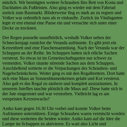
nützlich. Wir benötigten weitere Schrauben fürs Bett von Kosta und
Dachlatten als Fußleisten. Also ging es wieder mit dem Fahrrad
zurück zum Baumarkt. Blöderweise fing es stark an zu regnen und
Volker war ordentlich nass als er einkaufte. Zurück im Vitalisgarten
legte er erst einmal eine Pause ein und versuchte sich unter einer
Decke zu trocknen.
Der Regen prasselte unaufhörlich, weshalb Volker neben der
Schneckenjagt zunächst die Veranda aufräumte. Es gibt jetzt ein
Kerzenbrett und eine Flaschensammlung. Nach der Veranda war der
Schuppen an der Reihe. Im Schuppen hatten sich etliche Sachen
verstreut. So etwas ist im Gemeinschaftsgarten nur schwer zu
vermeiden. Volker räumte störende Sachen aus dem Schuppen.
Anschließend sortierte er die Verpackungen des Schrauben- und
Nagelschränkchens. Weiter ging es mit den Regalbrettern. Dort hatte
sich eine Maus an Sonnenblumenkernen gelabt und Kot verstreut.
Also galt es das Regal zu säubern und komplett auszuräumen. In
unserem Juteflies tauchte plötzlich die Maus auf. Diese hatte sich in
der Jute eingenistet und war verstorben. Vielleicht lag es am
verspeisten Kerzenwachs?
Aniko kam gegen 16:30 Uhr vorbei und konnte Volker beim
Aufräumen unterstützen. Einige Schrauben waren vermischt worden
und diese sortierten die beiden wieder. Aniko kam auf die Idee die
Lampe im Schuppen zu aktivieren. Es wart also Licht und