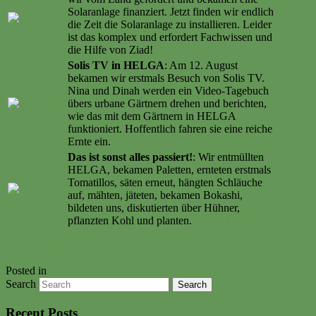
Solaranlage finanziert. Jetzt finden wir endlich
die Zeit die Solaranlage zu installieren. Leider
ist das komplex und erfordert Fachwissen und
die Hilfe von Ziad!
Weiter lesen …
Solis TV in HELGA
: Am 12. August
bekamen wir erstmals Besuch von Solis TV.
Nina und Dinah werden ein Video-Tagebuch
übers urbane Gärtnern drehen und berichten,
wie das mit dem Gärtnern in HELGA
funktioniert. Hoffentlich fahren sie eine reiche
Ernte ein.
Weiter lesen …
Das ist sonst alles passiert!
: Wir entmüllten
HELGA, bekamen Paletten, ernteten erstmals
Tomatillos, säten erneut, hängten Schläuche
auf, mähten, jäteten, bekamen Bokashi,
bildeten uns, diskutierten über Hühner,
pflanzten Kohl und planten.
Weiter lesen …
Continue reading
→
Posted in
Gartenbrief
Search
Recent Posts