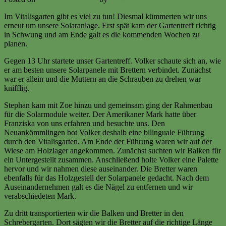
Im Vitalisgarten gibt es viel zu tun! Diesmal kümmerten wir uns
erneut um unsere Solaranlage. Erst spät kam der Gartentreff richtig
in Schwung und am Ende galt es die kommenden Wochen zu
planen.
Gegen 13 Uhr startete unser Gartentreff. Volker schaute sich an, wie
er am besten unsere Solarpanele mit Brettern verbindet. Zunächst
war er allein und die Muttern an die Schrauben zu drehen war
knifflig.
Stephan kam mit Zoe hinzu und gemeinsam ging der Rahmenbau
für die Solarmodule weiter. Der Amerikaner Mark hatte über
Franziska von uns erfahren und besuchte uns. Den
Neuankömmlingen bot Volker deshalb eine bilinguale Führung
durch den Vitalisgarten. Am Ende der Führung waren wir auf der
Wiese am Holzlager angekommen. Zunächst suchten wir Balken für
ein Untergestellt zusammen. Anschließend holte Volker eine Palette
hervor und wir nahmen diese auseinander. Die Bretter waren
ebenfalls für das Holzgestell der Solarpanele gedacht. Nach dem
Auseinandernehmen galt es die Nägel zu entfernen und wir
verabschiedeten Mark.
Zu dritt transportierten wir die Balken und Bretter in den
Schrebergarten. Dort sägten wir die Bretter auf die richtige Länge