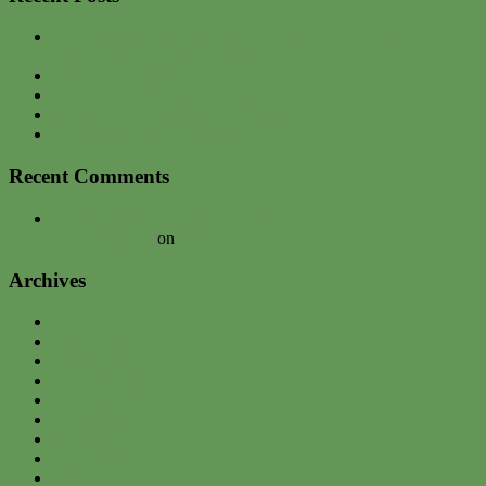
Der Wonne-Monat Mai startet durch – mit Gartenfest,
Jungpflanzen und frischer Ernte
CXIX. Gartenbrief April 2026
Südfrüchte-ins-Freie-Feier am 10.05.2026
Interview zu unserem neuen Lasagnebeet
Gartenwerkstadt – Backstage
Recent Comments
Urban gardening Tour bei der Expedition Colonia |
davednb.koeln
on
Umzug
Archives
May 2026
April 2026
March 2026
February 2026
December 2025
November 2025
October 2025
September 2025
May 2025