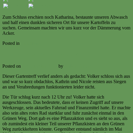
Zum Schluss erschien noch Katharina, bestaunte unseren Abwasch
und half einen dunklen sicheren Ort für unsere Kartoffeln zu
suchen. Gemeinsam machten wir uns kurz vor der Dämmerung vom
Acker.
Posted in
Ereignisse
Obdachlos 09. September 2017
Posted on
9. September 2017
by
Volker Ermert
Dieser Gartentreff verlief anders als gedacht: Volker schloss sich aus
und war so kurz obdachlos, Kathrin und Nicole reisten aus Siegen
an und Verabredungen funktionierten leider nicht.
Die Tür schlug kurz nach 12 Uhr zu! Volker hatte sich
ausgeschlossen. Das bedeutete, dass er keinen Zugriff auf unsere
Werkzeuge, sein aktuelles Fahrrad und Finanzmittel hatte. Er machte
also sein altes rotes Rad startklar und fuhr zunächst einmal in den
Grünen Weg. Dort gab es eine Pflanzaktion und es sieht so aus, als
ob zumindest ein kleiner Teil unserer Pflanzkisten an den Grünen
Weg zurückkehren könnte. Gegenüber entstand nämlich im Mai