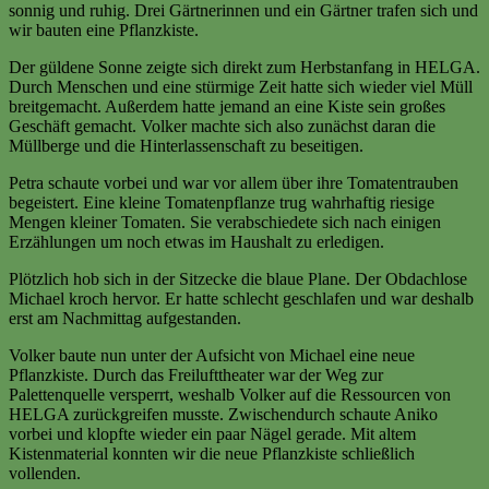
sonnig und ruhig. Drei Gärtnerinnen und ein Gärtner trafen sich und
wir bauten eine Pflanzkiste.
Der güldene Sonne zeigte sich direkt zum Herbstanfang in HELGA.
Durch Menschen und eine stürmige Zeit hatte sich wieder viel Müll
breitgemacht. Außerdem hatte jemand an eine Kiste sein großes
Geschäft gemacht. Volker machte sich also zunächst daran die
Müllberge und die Hinterlassenschaft zu beseitigen.
Petra schaute vorbei und war vor allem über ihre Tomatentrauben
begeistert. Eine kleine Tomatenpflanze trug wahrhaftig riesige
Mengen kleiner Tomaten. Sie verabschiedete sich nach einigen
Erzählungen um noch etwas im Haushalt zu erledigen.
Plötzlich hob sich in der Sitzecke die blaue Plane. Der Obdachlose
Michael kroch hervor. Er hatte schlecht geschlafen und war deshalb
erst am Nachmittag aufgestanden.
Volker baute nun unter der Aufsicht von Michael eine neue
Pflanzkiste. Durch das Freilufttheater war der Weg zur
Palettenquelle versperrt, weshalb Volker auf die Ressourcen von
HELGA zurückgreifen musste. Zwischendurch schaute Aniko
vorbei und klopfte wieder ein paar Nägel gerade. Mit altem
Kistenmaterial konnten wir die neue Pflanzkiste schließlich
vollenden.