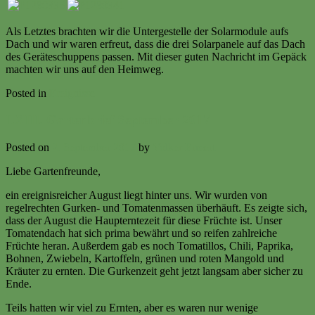
Als Letztes brachten wir die Untergestelle der Solarmodule aufs
Dach und wir waren erfreut, dass die drei Solarpanele auf das Dach
des Geräteschuppens passen. Mit dieser guten Nachricht im Gepäck
machten wir uns auf den Heimweg.
Posted in
Ereignisse
LXIII. Gartenbrief September 2017
Posted on
2. September 2017
by
Volker Ermert
Liebe Gartenfreunde,
ein ereignisreicher August liegt hinter uns. Wir wurden von
regelrechten Gurken- und Tomatenmassen überhäuft. Es zeigte sich,
dass der August die Haupterntezeit für diese Früchte ist. Unser
Tomatendach hat sich prima bewährt und so reifen zahlreiche
Früchte heran. Außerdem gab es noch Tomatillos, Chili, Paprika,
Bohnen, Zwiebeln, Kartoffeln, grünen und roten Mangold und
Kräuter zu ernten. Die Gurkenzeit geht jetzt langsam aber sicher zu
Ende.
Teils hatten wir viel zu Ernten, aber es waren nur wenige