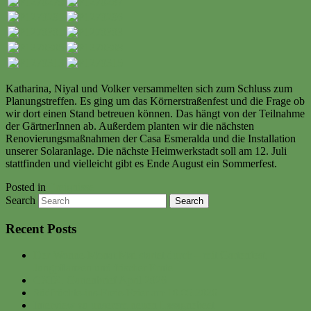
Katharina, Niyal und Volker versammelten sich zum Schluss zum
Planungstreffen. Es ging um das Körnerstraßenfest und die Frage ob
wir dort einen Stand betreuen können. Das hängt von der Teilnahme
der GärtnerInnen ab. Außerdem planten wir die nächsten
Renovierungsmaßnahmen der Casa Esmeralda und die Installation
unserer Solaranlage. Die nächste Heimwerkstadt soll am 12. Juli
stattfinden und vielleicht gibt es Ende August ein Sommerfest.
Posted in
Ereignisse
Search
Recent Posts
Der Wonne-Monat Mai startet durch – mit Gartenfest,
Jungpflanzen und frischer Ernte
CXIX. Gartenbrief April 2026
Südfrüchte-ins-Freie-Feier am 10.05.2026
Interview zu unserem neuen Lasagnebeet