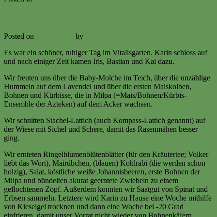
Ernten und gießen 08. Juli 2017
Posted on
8. July 2017
by
Volker Ermert
Es war ein schöner, ruhiger Tag im Vitalisgarten. Karin schloss auf
und nach einiger Zeit kamen Iris, Bastian und Kai dazu.
Wir freuten uns über die Baby-Molche im Teich, über die unzählige
Hummeln auf dem Lavendel und über die ersten Maiskolben,
Bohnen und Kürbisse, die in Milpa (=Mais/Bohnen/Kürbis-
Ensemble der Azteken) auf dem Acker wachsen.
Wir schnitten Stachel-Lattich (auch Kompass-Lattich genannt) auf
der Wiese mit Sichel und Schere, damit das Rasenmähen besser
ging.
Wir ernteten Ringelblumenblütenblätter (für den Kräutertee; Volker
liebt das Wort), Mairübchen, (blauen) Kohlrabi (die werden schon
holzig), Salat, köstliche weiße Johannisbeeren, erste Bohnen der
Milpa und bündelten akurat geerntete Zwiebeln zu einem
geflochtenen Zopf. Außerdem konnten wir Saatgut von Spinat und
Erbsen sammeln. Letztere wird Karin zu Hause eine Woche mithilfe
von Kieselgel trocknen und dann eine Woche bei -20 Grad
einfrieren, damit unser Vorrat nicht wieder von Bohnenkäfern