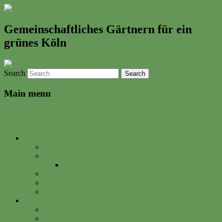
Gemeinschaftliches Gärtnern für ein
grünes Köln
Search
Main menu
Skip to primary content
Skip to secondary content
Neues & Altes
Ereignisse
Termine
Gartenkalender
Gartenbrief
Unsere Bilder & Aktivitäten
Gartenrezepte
Gartenwerkstadt
Philosophie
Mitglied werden