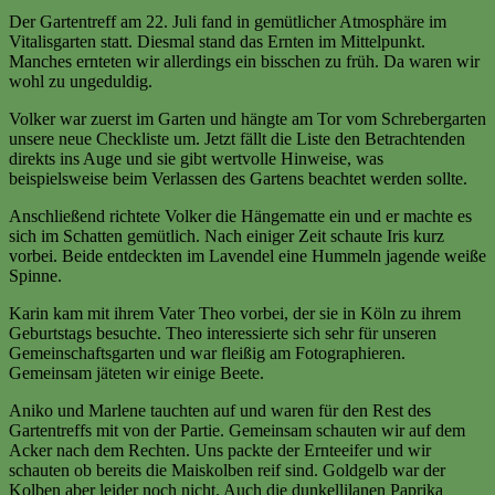
Der Gartentreff am 22. Juli fand in gemütlicher Atmosphäre im
Vitalisgarten statt. Diesmal stand das Ernten im Mittelpunkt.
Manches ernteten wir allerdings ein bisschen zu früh. Da waren wir
wohl zu ungeduldig.
Volker war zuerst im Garten und hängte am Tor vom Schrebergarten
unsere neue Checkliste um. Jetzt fällt die Liste den Betrachtenden
direkts ins Auge und sie gibt wertvolle Hinweise, was
beispielsweise beim Verlassen des Gartens beachtet werden sollte.
Anschließend richtete Volker die Hängematte ein und er machte es
sich im Schatten gemütlich. Nach einiger Zeit schaute Iris kurz
vorbei. Beide entdeckten im Lavendel eine Hummeln jagende weiße
Spinne.
Karin kam mit ihrem Vater Theo vorbei, der sie in Köln zu ihrem
Geburtstags besuchte. Theo interessierte sich sehr für unseren
Gemeinschaftsgarten und war fleißig am Fotographieren.
Gemeinsam jäteten wir einige Beete.
Aniko und Marlene tauchten auf und waren für den Rest des
Gartentreffs mit von der Partie. Gemeinsam schauten wir auf dem
Acker nach dem Rechten. Uns packte der Ernteeifer und wir
schauten ob bereits die Maiskolben reif sind. Goldgelb war der
Kolben aber leider noch nicht. Auch die dunkellilanen Paprika