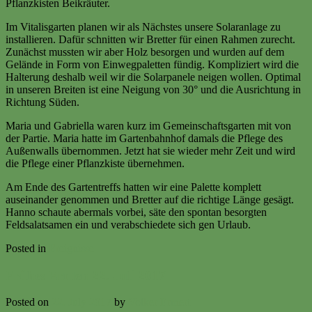
Pflanzkisten Beikräuter.
Im Vitalisgarten planen wir als Nächstes unsere Solaranlage zu
installieren. Dafür schnitten wir Bretter für einen Rahmen zurecht.
Zunächst mussten wir aber Holz besorgen und wurden auf dem
Gelände in Form von Einwegpaletten fündig. Kompliziert wird die
Halterung deshalb weil wir die Solarpanele neigen wollen. Optimal
in unseren Breiten ist eine Neigung von 30° und die Ausrichtung in
Richtung Süden.
Maria und Gabriella waren kurz im Gemeinschaftsgarten mit von
der Partie. Maria hatte im Gartenbahnhof damals die Pflege des
Außenwalls übernommen. Jetzt hat sie wieder mehr Zeit und wird
die Pflege einer Pflanzkiste übernehmen.
Am Ende des Gartentreffs hatten wir eine Palette komplett
auseinander genommen und Bretter auf die richtige Länge gesägt.
Hanno schaute abermals vorbei, säte den spontan besorgten
Feldsalatsamen ein und verabschiedete sich gen Urlaub.
Posted in
Ereignisse
Frühes Ernten 22. Juli 2017
Posted on
22. July 2017
by
Volker Ermert