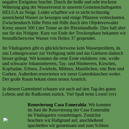
negative Ereignisse brachte. Durch die heiße und sehr trockene
Witterung ging der Wasservorrat in unserem Gemeinschaftsgarten
HELGA zu Neige. Leider schafften wir es nicht rechtzeitig
ausreichend Wasser zu besorgen und einige Pflanzen vertrockneten.
Zwischendurch füllte Petra mit Hilfe durch den Objektverwalter
Kreuz unsere 500 Liter Tonne an der Rheinlandhalle. Dies half aber
nur für das Nötigste. Kurz vor Ende der Trockenphase bekamen wir
freundlicherweise Wasser von Helios 37 gespendet.
Im Vitalisgarten gibt es glücklicherweise kein Wasserproblem, da
uns Leitungswasser zur Verfügung steht und das Gärtnern dadurch
besser gelingt. Wir konnten die erste Ernte einfahren: rote, weiße
und schwarze Johannisbeeren, Tay- und Himbeeren, Kirschen,
Kopfsalate, Erbsen, Zwiebeln, Möhren, Mairübchen, rote Bete und
Gurken. Außerdem renovierten wir unser Gartenhäuschen weiter.
Der große Raum bekam einen neuen Anstrich.
In diesem Gartenbrief schauen wir auch auf den Tag des guten
Lebens und die Radkomm zurück. Viel Spaß beim Lesen! (ve)
Renovierung Casa Esmeralda
: Wir konnten
im Juni die Renovierung der Casa Esmeralda
im Vitalisgarten voranbringen. Zunächst
brachten wir Haftgrund auf, anschließend
spachtelten wir gemeinsam und zum Schluss