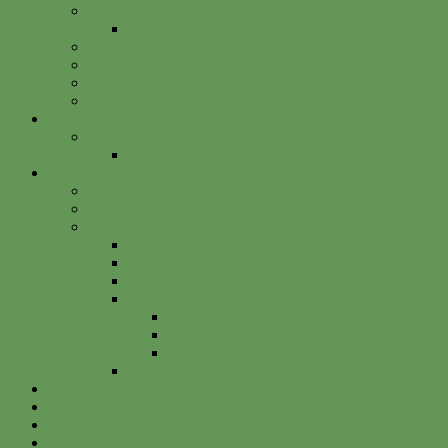
Spenden
Betterplace
Vorstand
Freunde & Partner
Unsere Sponsoren
Satzung
Just Bee
Kurse
Die alte Kunst der Obstbaumveredelung
Projekte
Vitalisgarten
Kistenableger
Alte Projekte
Kinderprogramm
HELGA
Gartenbahnhof Ehrenfeld
Obsthain Grüner Weg
Rundgang
Umzug
Historie
Flüchtlingsprojekt
Facebook
Instagram
Betterplace
Kontakt