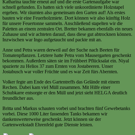
Katharina tauchte erneut auf und die erste Gartenaufgabe war
schnell gefunden. Es hatten sich viele unkoordinierte Holzstapel
ergeben. Wir räumten also gemeinsam den Garten auf! Als erstes
bauten wir eine Feuerholzmiete. Dort können wir also künftig Holz
für unsere Feuertonne sammeln. Anschließend stapelten wir die
Paletten an einem zentralen Ort. Bretter bekamen ebenfalls ein neues
Zuhause und wir achteten darauf, dass diese gut abtrocknen können.
Inzwischen war Ingo aufgetaucht und packte mit an.
Anne und Petra waren derweil auf der Suche nach Beeten für
Tomatenpflanzen. Letztere hatte Petra vom Mausergarten geschenkt
bekommen. Außerdem säten sie im Frühbeet Pflücksalat ein. Niyal
spazierte zu Helios 37 zum Ernten von Jostabeeren. Unser
Jostabusch war voller Früchte und es war Zeit fürs Abernten.
Volker fegte am Ende des Gartentreffs das Gelände mit einem
Rechen. Dabei kam viel Müll zusammen. Mit Hilfe einer
Schubkarre entsorgte er den Müll und jetzt sieht HELGA deutlich
freundlicher aus.
Britta und Markus schauten vorbei und brachten fünf Gewebetanks
vorbei. Diese 1000 Liter fassenden Tanks bekamen wir
dankenswerterweise geschenkt. Jetzt können sie der
Gartenwerkstadt Ehrenfeld gute Dienste leisten.