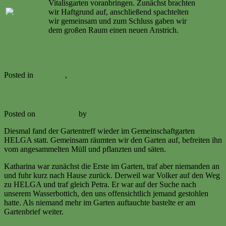
Vitalisgarten voranbringen. Zunächst brachten
wir Haftgrund auf, anschließend spachtelten
wir gemeinsam und zum Schluss gaben wir
dem großen Raum einen neuen Anstrich.
Weiter lesen …
Continue reading
→
Posted in
Aktuelles
,
Gartenbrief
Umräumen 01. Juli 2017
Posted on
1. July 2017
by
Volker Ermert
Diesmal fand der Gartentreff wieder im Gemeinschaftgarten
HELGA statt. Gemeinsam räumten wir den Garten auf, befreiten ihn
vom angesammelten Müll und pflanzten und säten.
Katharina war zunächst die Erste im Garten, traf aber niemanden an
und fuhr kurz nach Hause zurück. Derweil war Volker auf den Weg
zu HELGA und traf gleich Petra. Er war auf der Suche nach
unserem Wasserbottich, den uns offensichtlich jemand gestohlen
hatte. Als niemand mehr im Garten auftauchte bastelte er am
Gartenbrief weiter.