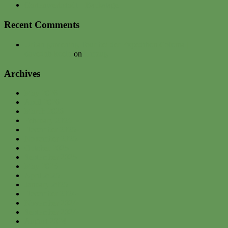
Gartenwerkstadt – Backstage
Recent Comments
Urban gardening Tour bei der Expedition Colonia |
davednb.koeln
on
Umzug
Archives
May 2026
April 2026
March 2026
February 2026
December 2025
November 2025
October 2025
September 2025
May 2025
April 2025
January 2025
December 2024
November 2024
September 2024
August 2024