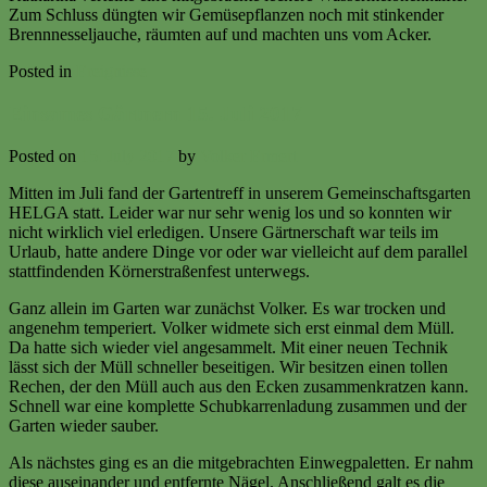
Zum Schluss düngten wir Gemüsepflanzen noch mit stinkender
Brennnesseljauche, räumten auf und machten uns vom Acker.
Posted in
Ereignisse
Einsames Gärtnern 15. Juli 2017
Posted on
15. July 2017
by
Volker Ermert
Mitten im Juli fand der Gartentreff in unserem Gemeinschaftsgarten
HELGA statt. Leider war nur sehr wenig los und so konnten wir
nicht wirklich viel erledigen. Unsere Gärtnerschaft war teils im
Urlaub, hatte andere Dinge vor oder war vielleicht auf dem parallel
stattfindenden Körnerstraßenfest unterwegs.
Ganz allein im Garten war zunächst Volker. Es war trocken und
angenehm temperiert. Volker widmete sich erst einmal dem Müll.
Da hatte sich wieder viel angesammelt. Mit einer neuen Technik
lässt sich der Müll schneller beseitigen. Wir besitzen einen tollen
Rechen, der den Müll auch aus den Ecken zusammenkratzen kann.
Schnell war eine komplette Schubkarrenladung zusammen und der
Garten wieder sauber.
Als nächstes ging es an die mitgebrachten Einwegpaletten. Er nahm
diese auseinander und entfernte Nägel. Anschließend galt es die