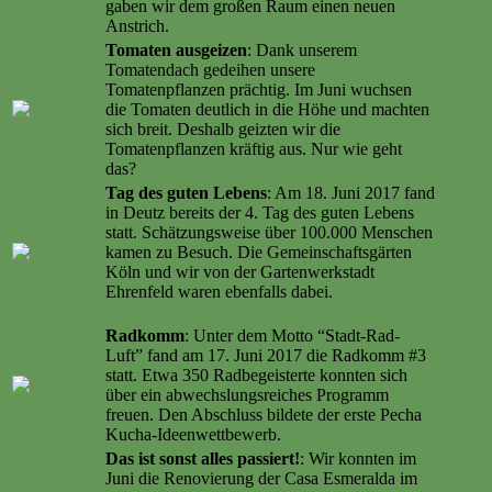
gaben wir dem großen Raum einen neuen
Anstrich.
Weiter lesen …
Tomaten ausgeizen
: Dank unserem
Tomatendach gedeihen unsere
Tomatenpflanzen prächtig. Im Juni wuchsen
die Tomaten deutlich in die Höhe und machten
sich breit. Deshalb geizten wir die
Tomatenpflanzen kräftig aus. Nur wie geht
das?
Weiter lesen …
Tag des guten Lebens
: Am 18. Juni 2017 fand
in Deutz bereits der 4. Tag des guten Lebens
statt. Schätzungsweise über 100.000 Menschen
kamen zu Besuch. Die Gemeinschaftsgärten
Köln und wir von der Gartenwerkstadt
Ehrenfeld waren ebenfalls dabei.
Weiter lesen
…
Radkomm
: Unter dem Motto “Stadt-Rad-
Luft” fand am 17. Juni 2017 die Radkomm #3
statt. Etwa 350 Radbegeisterte konnten sich
über ein abwechslungsreiches Programm
freuen. Den Abschluss bildete der erste Pecha
Kucha-Ideenwettbewerb.
Weiter lesen …
Das ist sonst alles passiert!
: Wir konnten im
Juni die Renovierung der Casa Esmeralda im