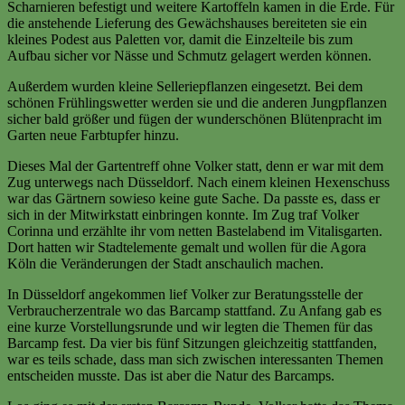
Scharnieren befestigt und weitere Kartoffeln kamen in die Erde. Für
die anstehende Lieferung des Gewächshauses bereiteten sie ein
kleines Podest aus Paletten vor, damit die Einzelteile bis zum
Aufbau sicher vor Nässe und Schmutz gelagert werden können.
Außerdem wurden kleine Selleriepflanzen eingesetzt. Bei dem
schönen Frühlingswetter werden sie und die anderen Jungpflanzen
sicher bald größer und fügen der wunderschönen Blütenpracht im
Garten neue Farbtupfer hinzu.
Dieses Mal der Gartentreff ohne Volker statt, denn er war mit dem
Zug unterwegs nach Düsseldorf. Nach einem kleinen Hexenschuss
war das Gärtnern sowieso keine gute Sache. Da passte es, dass er
sich in der Mitwirkstatt einbringen konnte. Im Zug traf Volker
Corinna und erzählte ihr vom netten Bastelabend im Vitalisgarten.
Dort hatten wir Stadtelemente gemalt und wollen für die Agora
Köln die Veränderungen der Stadt anschaulich machen.
In Düsseldorf angekommen lief Volker zur Beratungsstelle der
Verbraucherzentrale wo das Barcamp stattfand. Zu Anfang gab es
eine kurze Vorstellungsrunde und wir legten die Themen für das
Barcamp fest. Da vier bis fünf Sitzungen gleichzeitig stattfanden,
war es teils schade, dass man sich zwischen interessanten Themen
entscheiden musste. Das ist aber die Natur des Barcamps.