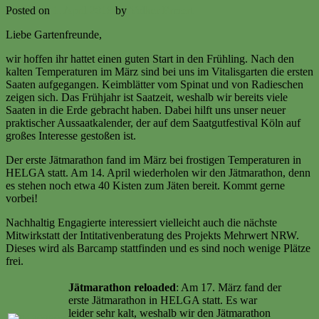
Posted on
1. April 2018
by
Volker Ermert
Liebe Gartenfreunde,
wir hoffen ihr hattet einen guten Start in den Frühling. Nach den
kalten Temperaturen im März sind bei uns im Vitalisgarten die ersten
Saaten aufgegangen. Keimblätter vom Spinat und von Radieschen
zeigen sich. Das Frühjahr ist Saatzeit, weshalb wir bereits viele
Saaten in die Erde gebracht haben. Dabei hilft uns unser neuer
praktischer Aussaatkalender, der auf dem Saatgutfestival Köln auf
großes Interesse gestoßen ist.
Der erste Jätmarathon fand im März bei frostigen Temperaturen in
HELGA statt. Am 14. April wiederholen wir den Jätmarathon, denn
es stehen noch etwa 40 Kisten zum Jäten bereit. Kommt gerne
vorbei!
Nachhaltig Engagierte interessiert vielleicht auch die nächste
Mitwirkstatt der Intitativenberatung des Projekts Mehrwert NRW.
Dieses wird als Barcamp stattfinden und es sind noch wenige Plätze
frei.
Jätmarathon reloaded
: Am 17. März fand der
erste Jätmarathon in HELGA statt. Es war
leider sehr kalt, weshalb wir den Jätmarathon