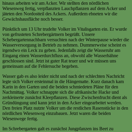
hinaus arbeiten wir am Acker. Wir stellten den nördlichen
Wiesenweg fertig, verpflanzten Lauchpflanzen auf dem Acker und
jäteten den Nordostteil des Ackers. Außerdem ebneten wir die
Gewächshausfläche noch besser.
Pünktlich um 13 Uhr trudelte Volker im Vitalisgarten ein. Er wurde
von gefrusteten Schrebergärtnern begrüßt. Unsere
Schebergartennachbarn versuchten nach der Winterpause wieder die
Wasserversorgung in Betrieb zu nehmen. Dummerweise scheint es
irgendwo ein Leck zu geben. Jedenfalls zeigt die Wasseruhr am
Eingang einen Wasserdurchfluss an, obwohl alle Wasserhähne
geschlossen sind. Jetzt ist guter Rat teuer und wir müssen uns
gemeinsam auf die Fehlersuche begeben.
Wasser gab es also leider nicht und nach der schlechten Nachricht
legte sich Volker ersteinmal in die Hängematte. Kurz danach kam
Karin in den Garten und die beiden schmiedeten Pläne für den
Nachmittag. Volker schnappte sich die afrikanische Hacke und
zerkleinerte zunächst Kleepflanzen. Diese Zwischenfrucht dient als
Gründüngung und kann jetzt in den Acker eingearbeitet werden.
Den freien Platz nutzte Volker um die restlichen Rasenstücke in den
nördlichen Wiesenweg einzubauen. Jetzt waren die beiden
Wiesenwege fertig.
Im Schrebergarten galt es zunächst Jungpfanzen ins Beet zu