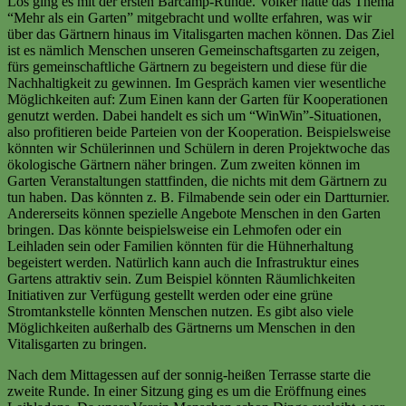
Los ging es mit der ersten Barcamp-Runde. Volker hatte das Thema
“Mehr als ein Garten” mitgebracht und wollte erfahren, was wir
über das Gärtnern hinaus im Vitalisgarten machen können. Das Ziel
ist es nämlich Menschen unseren Gemeinschaftsgarten zu zeigen,
fürs gemeinschaftliche Gärtnern zu begeistern und diese für die
Nachhaltigkeit zu gewinnen. Im Gespräch kamen vier wesentliche
Möglichkeiten auf: Zum Einen kann der Garten für Kooperationen
genutzt werden. Dabei handelt es sich um “WinWin”-Situationen,
also profitieren beide Parteien von der Kooperation. Beispielsweise
könnten wir Schülerinnen und Schülern in deren Projektwoche das
ökologische Gärtnern näher bringen. Zum zweiten können im
Garten Veranstaltungen stattfinden, die nichts mit dem Gärtnern zu
tun haben. Das könnten z. B. Filmabende sein oder ein Dartturnier.
Andererseits können spezielle Angebote Menschen in den Garten
bringen. Das könnte beispielsweise ein Lehmofen oder ein
Leihladen sein oder Familien könnten für die Hühnerhaltung
begeistert werden. Natürlich kann auch die Infrastruktur eines
Gartens attraktiv sein. Zum Beispiel könnten Räumlichkeiten
Initiativen zur Verfügung gestellt werden oder eine grüne
Stromtankstelle könnten Menschen nutzen. Es gibt also viele
Möglichkeiten außerhalb des Gärtnerns um Menschen in den
Vitalisgarten zu bringen.
Nach dem Mittagessen auf der sonnig-heißen Terrasse starte die
zweite Runde. In einer Sitzung ging es um die Eröffnung eines