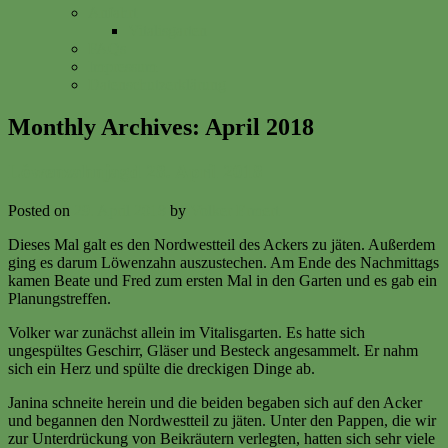
Anfahrt
Vitalisgarten
FAQs
Impressum
Datenschutzerklärung
Monthly Archives:
April 2018
Löwenzahnjagd 28. April 2018
Posted on
29. April 2018
by
Volker Ermert
Dieses Mal galt es den Nordwestteil des Ackers zu jäten. Außerdem
ging es darum Löwenzahn auszustechen. Am Ende des Nachmittags
kamen Beate und Fred zum ersten Mal in den Garten und es gab ein
Planungstreffen.
Volker war zunächst allein im Vitalisgarten. Es hatte sich
ungespültes Geschirr, Gläser und Besteck angesammelt. Er nahm
sich ein Herz und spülte die dreckigen Dinge ab.
Janina schneite herein und die beiden begaben sich auf den Acker
und begannen den Nordwestteil zu jäten. Unter den Pappen, die wir
zur Unterdrückung von Beikräutern verlegten, hatten sich sehr viele