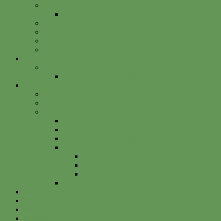
Spenden
Betterplace
Vorstand
Freunde & Partner
Unsere Sponsoren
Satzung
Just Bee
Kurse
Die alte Kunst der Obstbaumveredelung
Projekte
Vitalisgarten
Kistenableger
Alte Projekte
Kinderprogramm
HELGA
Gartenbahnhof Ehrenfeld
Obsthain Grüner Weg
Rundgang
Umzug
Historie
Flüchtlingsprojekt
Facebook
Instagram
Betterplace
Kontakt