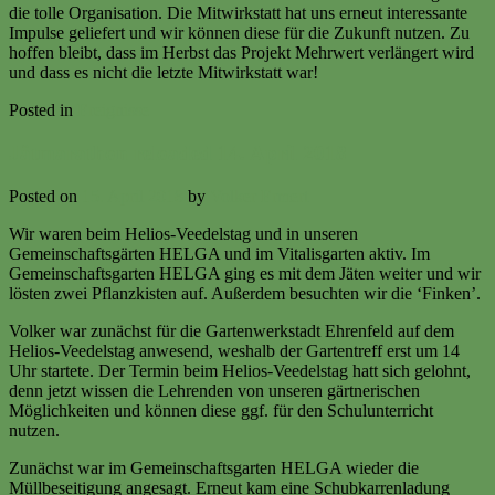
die tolle Organisation. Die Mitwirkstatt hat uns erneut interessante
Impulse geliefert und wir können diese für die Zukunft nutzen. Zu
hoffen bleibt, dass im Herbst das Projekt Mehrwert verlängert wird
und dass es nicht die letzte Mitwirkstatt war!
Posted in
Ereignisse
Jätmarathon reloaded 14. April 2018
Posted on
15. April 2018
by
Volker Ermert
Wir waren beim Helios-Veedelstag und in unseren
Gemeinschaftsgärten HELGA und im Vitalisgarten aktiv. Im
Gemeinschaftsgarten HELGA ging es mit dem Jäten weiter und wir
lösten zwei Pflanzkisten auf. Außerdem besuchten wir die ‘Finken’.
Volker war zunächst für die Gartenwerkstadt Ehrenfeld auf dem
Helios-Veedelstag anwesend, weshalb der Gartentreff erst um 14
Uhr startete. Der Termin beim Helios-Veedelstag hatt sich gelohnt,
denn jetzt wissen die Lehrenden von unseren gärtnerischen
Möglichkeiten und können diese ggf. für den Schulunterricht
nutzen.
Zunächst war im Gemeinschaftsgarten HELGA wieder die
Müllbeseitigung angesagt. Erneut kam eine Schubkarrenladung