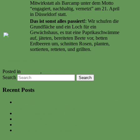
Mitwirkstatt als Barcamp unter dem Motto
“engagiert, nachhaltig, vernetzt” am 21. April
in Düsseldorf statt.
Weiter lesen …
Das ist sonst alles passiert!
: Wir schufen die
Grundfläche und ein Loch für ein
Gewächshaus, es trat eine Paprikaschwämme
auf, jäteten, bereiteten Beete vor, betten
Erdbeeren um, schnitten Rosen, planten,
sortierten, retteten, und grillten.
Weiter lesen …
Continue reading
→
Posted in
Aktuelles
,
Gartenbrief
Search
Recent Posts
Der Wonne-Monat Mai startet durch – mit Gartenfest,
Jungpflanzen und frischer Ernte
CXIX. Gartenbrief April 2026
Südfrüchte-ins-Freie-Feier am 10.05.2026
Interview zu unserem neuen Lasagnebeet
Gartenwerkstadt – Backstage