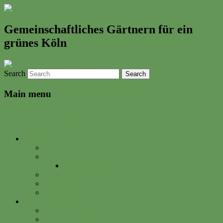
Gemeinschaftliches Gärtnern für ein
grünes Köln
Search
Main menu
Skip to primary content
Skip to secondary content
Neues & Altes
Ereignisse
Termine
Gartenkalender
Gartenbrief
Unsere Bilder & Aktivitäten
Gartenrezepte
Gartenwerkstadt
Philosophie
Mitglied werden