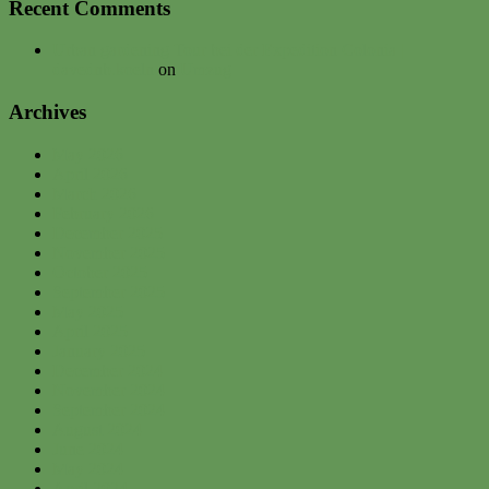
Recent Comments
Urban gardening Tour bei der Expedition Colonia |
davednb.koeln
on
Umzug
Archives
May 2026
April 2026
March 2026
February 2026
December 2025
November 2025
October 2025
September 2025
May 2025
April 2025
January 2025
December 2024
November 2024
September 2024
August 2024
June 2024
May 2024
April 2024