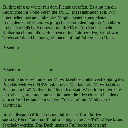
Zu dritt ging es weiter mit dem Planungstreffen. Es ging um die
Südfrüchte-ins-Freie-Feier, die am 13. Mai stattfinden soll. Wir
unterhielten uns auch über die Möglichkeiten einen kleinen
Leihladen zu eröffnen. Es ging ebenso um den Tag der Nachbarn
und eine mögliche Kooperation mit FINK. Am Ende schneite
Katharina ein und die verbliebenen drei Gärtnernden, Vatsal war
bereits auf dem Heimweg, räumten auf und fuhren nach Hause.
Posted in
Ereignisse
Barcamp Düsseldorf 21. April 2018
Posted on
21. April 2018
by
Volker Ermert
Erneut nahmen wir an einer Mitwirkstatt der Initiativenberatung des
Projekts Mehrwert NRW teil. Dieses Mal fand die Mitwirkstatt als
Barcamp mit 40 Aktiven in Düsseldorf statt. Wir erfuhren, wozu wir
den Vitalisgarten noch nutzen können, die Idee eines Leihladens
kam auf und es tauchten weitere Tricks auf, um Mitglieder zu
gewinnen.
Im Vitalisgarten öffneten Lara und Iris die Tore für den
samstäglichen Gartentreff und so einiges von der ToDo-Liste konnte
abgehakt werden. Das Dach unseres Frühbeets ist jetzt mit