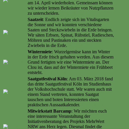
am 14. April wiederholen. Gemeinsam können
wir wieder lernen Beikräuter von Nutzpflanzen
zu unterscheiden.
Weiter lesen …
Saatzeit
: Endlich zeigte sich im Vitalisgarten
die Sonne und wir konnten verschiedene
Saaten und Steckzwiebeln in die Erde bringen.
Wir säten Erbsen, Spinat, Rübstiel, Radieschen,
Möhren und Pastinaken ein und steckten
Zwiebeln in die Erde.
Weiter lesen …
Wintermiete
: Wurzelgemüse kann im Winter
in der Erde frisch gehalten werden. Aus diesem
Grund fertigten wir eine Wintermiete an. Der
Clou ist, dass auf der Wintermiete ein Frühbeet
entsteht.
Weiter lesen …
Saatgutfestival Köln
: Am 03. März 2018 fand
das dritte Saatgutfestival Köln im Studienhaus
der Volkshochschule statt. Wir waren auch mit
einem Stand vertreten, konnten Saatgut
tauschen und boten Interessierten einen
praktischen Aussaatkalender.
Weiter lesen …
Mitwirkstatt Barcamp
: Wir möchten euch
eine interessante Veranstaltung der
Initiativenberatung des Projekts MehrWert
NRW ans Herz legen. Diesmal findet die