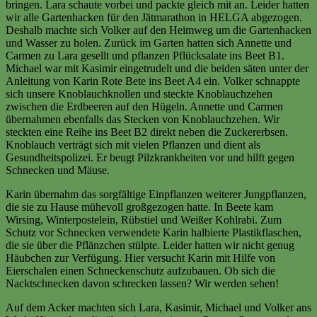
bringen. Lara schaute vorbei und packte gleich mit an. Leider hatten
wir alle Gartenhacken für den Jätmarathon in HELGA abgezogen.
Deshalb machte sich Volker auf den Heimweg um die Gartenhacken
und Wasser zu holen. Zurück im Garten hatten sich Annette und
Carmen zu Lara gesellt und pflanzen Pflücksalate ins Beet B1.
Michael war mit Kasimir eingetrudelt und die beiden säten unter der
Anleitung von Karin Rote Bete ins Beet A4 ein. Volker schnappte
sich unsere Knoblauchknollen und steckte Knoblauchzehen
zwischen die Erdbeeren auf den Hügeln. Annette und Carmen
übernahmen ebenfalls das Stecken von Knoblauchzehen. Wir
steckten eine Reihe ins Beet B2 direkt neben die Zuckererbsen.
Knoblauch verträgt sich mit vielen Pflanzen und dient als
Gesundheitspolizei. Er beugt Pilzkrankheiten vor und hilft gegen
Schnecken und Mäuse.
Karin übernahm das sorgfältige Einpflanzen weiterer Jungpflanzen,
die sie zu Hause mühevoll großgezogen hatte. In Beete kam
Wirsing, Winterpostelein, Rübstiel und Weißer Kohlrabi. Zum
Schutz vor Schnecken verwendete Karin halbierte Plastikflaschen,
die sie über die Pflänzchen stülpte. Leider hatten wir nicht genug
Häubchen zur Verfügung. Hier versucht Karin mit Hilfe von
Eierschalen einen Schneckenschutz aufzubauen. Ob sich die
Nacktschnecken davon schrecken lassen? Wir werden sehen!
Auf dem Acker machten sich Lara, Kasimir, Michael und Volker ans