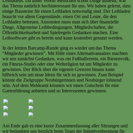
Leihladens. Da unser Verein Menschen schon Dinge ausleiht, war
das Thema natürlich hochinteressant für uns. Wir haben gelernt, dass
einige Bausteine für einen Leihladen notwendig sind. Der Leihladen
braucht vor allem Gegenstände, einen Ort und Leute, die den
Leihladen betreuen. Ansonsten muss man sich über finanzielle
Dinge, Allgemeine Leihbedingungen, Mitgliedschaften, die
Öffentlichkeitsarbeit und Spielregeln Gedanken machen. Eine
Leihsoftware gibt es bereits und kann kostenfrei genutzt werden.
In der letzten Barcamp-Runde ging es wieder um das Thema
“Mitglieder gewinnen”. Mit Hilfe eines Alternativansatzes machten
wir uns zunächst Gedanken, was ein Fußballverein, ein Bienenvolk,
ein Fitness-Studio oder eine Weltreligion tut um Mitglieder zu
gewinnen. Der Blick über die eigenen Grenzen hinaus kann
hilfreich sein um neue Ideen für sich zu gewinnen. Zum Beispiel
könnte die Zielgruppe Neubürgerinnen und Neubürger lohnend
sein. Auf dem Meldeamt könnten wir einen Gutschein für eine
Gartenführung anbieten und so Interessenten gewinnen.
Am Ende gab es eine kurze Zusammenfassung aller Sitzungen und
wir bedankten uns herzlich beim Team der Initiativenberatung für