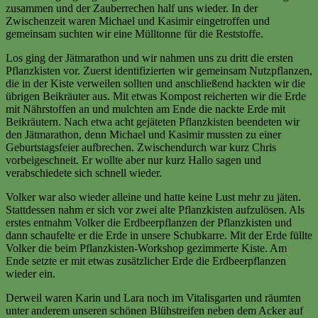
zusammen und der Zauberrechen half uns wieder. In der
Zwischenzeit waren Michael und Kasimir eingetroffen und
gemeinsam suchten wir eine Mülltonne für die Reststoffe.
Los ging der Jätmarathon und wir nahmen uns zu dritt die ersten
Pflanzkisten vor. Zuerst identifizierten wir gemeinsam Nutzpflanzen,
die in der Kiste verweilen sollten und anschließend hackten wir die
übrigen Beikräuter aus. Mit etwas Kompost reicherten wir die Erde
mit Nährstoffen an und mulchten am Ende die nackte Erde mit
Beikräutern. Nach etwa acht gejäteten Pflanzkisten beendeten wir
den Jätmarathon, denn Michael und Kasimir mussten zu einer
Geburtstagsfeier aufbrechen. Zwischendurch war kurz Chris
vorbeigeschneit. Er wollte aber nur kurz Hallo sagen und
verabschiedete sich schnell wieder.
Volker war also wieder alleine und hatte keine Lust mehr zu jäten.
Stattdessen nahm er sich vor zwei alte Pflanzkisten aufzulösen. Als
erstes entnahm Volker die Erdbeerpflanzen der Pflanzkisten und
dann schaufelte er die Erde in unsere Schubkarre. Mit der Erde füllte
Volker die beim Pflanzkisten-Workshop gezimmerte Kiste. Am
Ende setzte er mit etwas zusätzlicher Erde die Erdbeerpflanzen
wieder ein.
Derweil waren Karin und Lara noch im Vitalisgarten und räumten
unter anderem unseren schönen Blühstreifen neben dem Acker auf